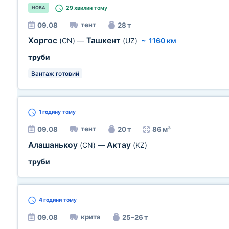
29 хвилин
тому
НОВА
тент
09.08
28 т
Хоргос
Ташкент
(CN)
—
(UZ)
~
1160 км
труби
Вантаж готовий
1 годину
тому
тент
09.08
20 т
86 м³
Алашанькоу
Актау
(CN)
—
(KZ)
труби
4 години
тому
крита
09.08
25–26 т