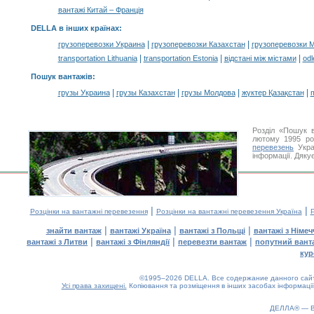
вантажі Китай – Франція
DELLA в інших країнах
:
|
|
грузоперевозки Украина
грузоперевозки Казахстан
грузоперевозки 
|
|
|
transportation Lithuania
transportation Estonia
відстані між містами
odl
Пошук вантажів
:
|
|
|
|
грузы Украина
грузы Казахстан
грузы Молдова
жүктер Қазақстан
m
Розділ «Пошук 
лютому 1995 ро
перевезень
Укра
інформації. Дяку
|
|
Розцінки на вантажні перевезення
Розцінки на вантажні перевезення Україна
Р
|
|
|
знайти вантаж
вантажі Україна
вантажі з Польщі
вантажі з Німе
|
|
|
вантажі з Литви
вантажі з Фінляндії
перевезти вантаж
попутний вант
кур
©1995–2026 DELLA. Все содержание данного сайта
Усі права захищені.
Копіювання та розміщення в інших засобах інформації
ДЕЛЛА® —