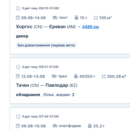
2 дні
тому (08:55 07.08)
тент
09.08–14.08
15 т
105 м³
Хоргос
Єреван
(CN)
—
(AM)
~
4486 км
декор
Без довантаження (окреме авто)
2 дні
тому (08:51 07.08)
трал
12.08–13.08
40350 т
200,38 м³
Тачен
Павлодар
(CN)
—
(KZ)
обладнання
, Кільк. машин:
2
2 дні
тому (07:46 07.08)
платформа
09.08–10.08
35,2 т