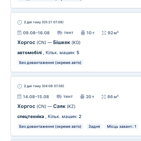
2 дні
тому (05:21 07.08)
тент
09.08–16.08
10 т
92 м³
Хоргос
Бішкек
(CN)
—
(KG)
автомобілі
, Кільк. машин:
5
Без довантаження (окреме авто)
2 дні
тому (04:06 07.08)
тент
14.08–15.08
20 т
86 м³
Хоргос
Саяк
(CN)
—
(KZ)
спецтехніка
, Кільк. машин:
2
Без довантаження (окреме авто)
Задня
Місць завант.: 1