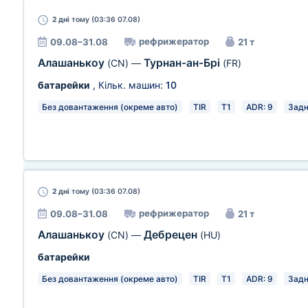
2 дні
тому (03:36 07.08)
рефрижератор
09.08–31.08
21 т
Алашанькоу
Турнан-ан-Брі
(CN)
—
(FR)
батарейки
, Кільк. машин:
10
Без довантаження (окреме авто)
TIR
T1
ADR: 9
Зад
2 дні
тому (03:36 07.08)
рефрижератор
09.08–31.08
21 т
Алашанькоу
Дебрецен
(CN)
—
(HU)
батарейки
Без довантаження (окреме авто)
TIR
T1
ADR: 9
Зад