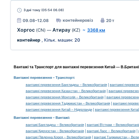
3 дні
тому (05:54 06.08)
контейнеровіз
09.08–12.08
20 т
Хоргос
Атирау
(CN)
—
(KZ)
~
3368 км
контейнер
, Кільк. машин:
20
Вантажі та Транспорт для вантажні перевезення Китай — В.Британія
Вантажні перевезення
– Транспорт:
|
вантажні перевезення Бангладеш – Великобританія
вантажні перевезе
|
вантажні перевезення Казахстан – Великобританія
вантажні перевезен
|
вантажні перевезення Монголія – Великобританія
вантажні перевезенн
|
вантажні перевезення Таджикистан – Великобританія
вантажні переве
|
вантажні перевезення Китай – Нідерланди
вантажні перевезення Китай
Вантажні перевезення –
Вантажі
:
|
вантажі Бангладеш – Великобританія
вантажі В'єтнам – Великобритані
|
|
вантажі Киргизстан – Великобританія
вантажі Лаос – Великобританія
|
вантажі Південна Корея – Великобританія
вантажі Таджикистан – Вели