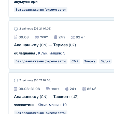
акумулятори
Без довантаження (окреме авто)
2 дні
тому (05:21 07.08)
тент
09.08
24 т
92 м³
Алашанькоу
Термез
(CN)
—
(UZ)
обладнання
, Кільк. машин:
5
Без довантаження (окреме авто)
CMR
Зверху
Задня
2 дні
тому (05:21 07.08)
тент
09.08–31.08
24 т
86 м³
Алашанькоу
Ташкент
(CN)
—
(UZ)
запчастини
, Кільк. машин:
10
Без довантаження (окреме авто)