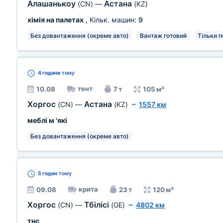
Алашанькоу
Астана
(CN)
—
(KZ)
хімія на палетах
, Кільк. машин:
9
Без довантаження (окреме авто)
Вантаж готовий
Тільки п
4 години
тому
тент
10.08
7 т
105 м³
Хоргос
Астана
(CN)
—
(KZ)
~
1557 км
меблі м 'які
Без довантаження (окреме авто)
5 годин
тому
крита
09.08
23 т
120 м³
Хоргос
Тбілісі
(CN)
—
(GE)
~
4802 км
тнс