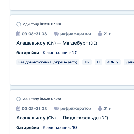
2 дні
тому (03:36 07.08)
рефрижератор
09.08–31.08
21 т
Алашанькоу
Магдебург
(CN)
—
(DE)
батарейки
, Кільк. машин:
20
Без довантаження (окреме авто)
TIR
T1
ADR: 9
Зад
2 дні
тому (03:36 07.08)
рефрижератор
09.08–31.08
21 т
Алашанькоу
Людвігсфельде
(CN)
—
(DE)
батарейки
, Кільк. машин:
10