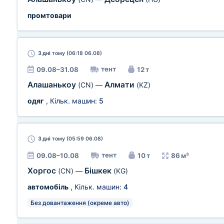
промтовари
3 дні
тому (06:18 06.08)
тент
09.08–31.08
12 т
Алашанькоу
Алмати
(CN)
—
(KZ)
одяг
, Кільк. машин:
5
3 дні
тому (05:59 06.08)
тент
09.08–10.08
10 т
86 м³
Хоргос
Бішкек
(CN)
—
(KG)
автомобіль
, Кільк. машин:
4
Без довантаження (окреме авто)