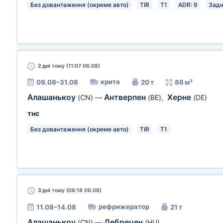
Без довантаження (окреме авто)
TIR
T1
ADR: 9
Зад
2 дні
тому (11:07 06.08)
крита
09.08–31.08
20 т
86 м³
Алашанькоу
Антверпен
Херне
(CN)
—
(BE)
,
(DE)
тнс
Без довантаження (окреме авто)
TIR
T1
3 дні
тому (08:18 06.08)
рефрижератор
11.08–14.08
21 т
Алашанькоу
Дебрецен
(CN)
—
(HU)