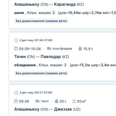
Алашанькоу
Караганда
(CN)
—
(KZ)
шини
, Кільк. машин:
2
(дов=
16,44м
шир=
2,74м
вис=
1,
Без довантаження (окреме авто)
2 дні
тому (07:46 07.08)
платформа
09.08–10.08
19,6 т
Тачен
Павлодар
(CN)
—
(KZ)
обладнання
, Кільк. машин:
2
(дов=
15,5м
шир=
3,4м
ви
Без довантаження (окреме авто)
2 дні
тому (05:21 07.08)
тент
09.08
20 т
92 м³
Алашанькоу
Джиззак
(CN)
—
(UZ)