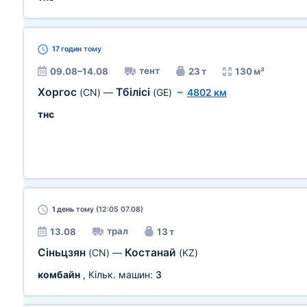
17 годин
тому
тент
09.08–14.08
23 т
130 м³
Хоргос
Тбілісі
(CN)
—
(GE)
~
4802 км
тнс
1 день
тому (12:05 07.08)
трал
13.08
13 т
Сіньцзян
Костанай
(CN)
—
(KZ)
комбайн
, Кільк. машин:
3