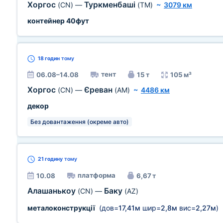
Хоргос
Туркменбаші
(CN)
—
(TM)
~
3079 км
контейнер 40фут
18 годин
тому
тент
06.08–14.08
15 т
105 м³
Хоргос
Єреван
(CN)
—
(AM)
~
4486 км
декор
Без довантаження (окреме авто)
21 годину
тому
платформа
10.08
6,67 т
Алашанькоу
Баку
(CN)
—
(AZ)
металоконструкції
(дов=
17,41м
шир=
2,8м
вис=
2,27м
)