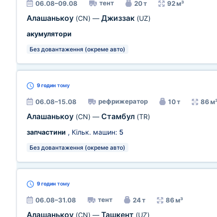
тент
06.08–09.08
20 т
92 м³
Алашанькоу
Джиззак
(CN)
—
(UZ)
акумулятори
Без довантаження (окреме авто)
9 годин
тому
рефрижератор
06.08–15.08
10 т
86 м
Алашанькоу
Стамбул
(CN)
—
(TR)
запчастини
, Кільк. машин:
5
Без довантаження (окреме авто)
9 годин
тому
тент
06.08–31.08
24 т
86 м³
Алашанькоу
Ташкент
(CN)
—
(UZ)