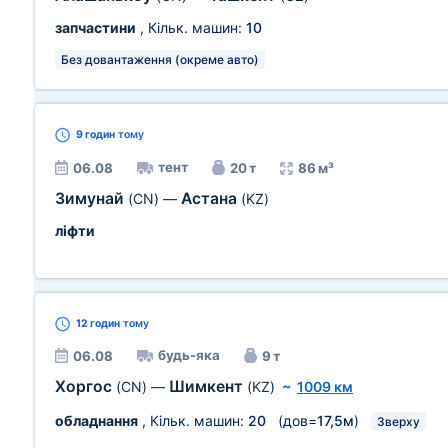
запчастини
, Кільк. машин:
10
Без довантаження (окреме авто)
9 годин
тому
тент
06.08
20 т
86 м³
Зимунай
Астана
(CN)
—
(KZ)
ліфти
12 годин
тому
будь-яка
06.08
9 т
Хоргос
Шимкент
(CN)
—
(KZ)
~
1009 км
обладнання
, Кільк. машин:
20
(дов=
17,5м
)
Зверху