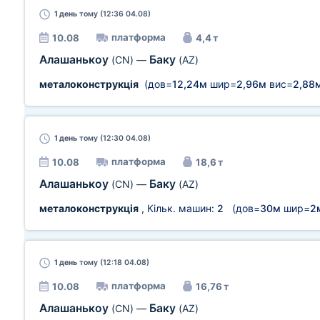
1 день
тому (12:36 04.08)
платформа
10.08
4,4 т
Алашанькоу
Баку
(CN)
—
(AZ)
металоконструкція
(дов=
12,24м
шир=
2,96м
вис=
2,88
1 день
тому (12:30 04.08)
платформа
10.08
18,6 т
Алашанькоу
Баку
(CN)
—
(AZ)
металоконструкція
, Кільк. машин:
2
(дов=
30м
шир=
2
1 день
тому (12:18 04.08)
платформа
10.08
16,76 т
Алашанькоу
Баку
(CN)
—
(AZ)