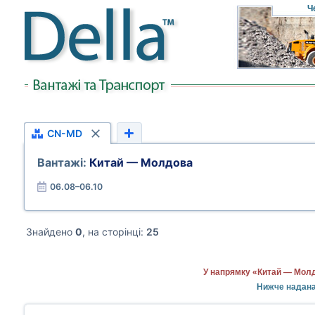
Ч
CN-MD
Вантажі:
Китай — Молдова
06.08–06.10
Знайдено
0
, на сторінці:
25
У напрямку «Китай — Молд
Нижче надана 