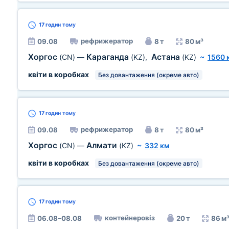
17 годин
тому
рефрижератор
09.08
8 т
80 м³
Хоргос
Караганда
Астана
(CN)
—
(KZ)
,
(KZ)
~
1560 
квіти в коробках
Без довантаження (окреме авто)
17 годин
тому
рефрижератор
09.08
8 т
80 м³
Хоргос
Алмати
(CN)
—
(KZ)
~
332 км
квіти в коробках
Без довантаження (окреме авто)
17 годин
тому
контейнеровіз
06.08–08.08
20 т
86 м