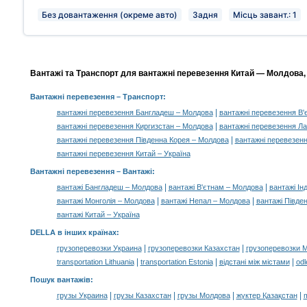
Без довантаження (окреме авто)
Задня
Місць завант.: 1
Вантажі та Транспорт для вантажні перевезення Китай — Молдова, 
Вантажні перевезення
– Транспорт:
|
вантажні перевезення Бангладеш – Молдова
вантажні перевезення В'
|
вантажні перевезення Киргизстан – Молдова
вантажні перевезення Л
|
вантажні перевезення Південна Корея – Молдова
вантажні перевезен
вантажні перевезення Китай – Україна
Вантажні перевезення –
Вантажі
:
|
|
вантажі Бангладеш – Молдова
вантажі В'єтнам – Молдова
вантажі Ін
|
|
вантажі Монголія – Молдова
вантажі Непал – Молдова
вантажі Півде
вантажі Китай – Україна
DELLA в інших країнах
:
|
|
грузоперевозки Украина
грузоперевозки Казахстан
грузоперевозки 
|
|
|
transportation Lithuania
transportation Estonia
відстані між містами
odl
Пошук вантажів
:
|
|
|
|
грузы Украина
грузы Казахстан
грузы Молдова
жүктер Қазақстан
m