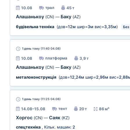
трал
10.08
45 т
Алашанькоу
Баку
(CN)
—
(AZ)
будівельна техніка
(дов=
12м
шир=
3м
вис=
3,35м
)
Без
1 день
тому (11:40 04.08)
платформа
10.08
3,9 т
Алашанькоу
Баку
(CN)
—
(AZ)
металоконструкція
(дов=
12,24м
шир=
2,96м
вис=
2,88
1 день
тому (11:25 04.08)
тент
14.08–15.08
20 т
86 м³
Хоргос
Саяк
(CN)
—
(KZ)
спецтехніка
, Кільк. машин:
2