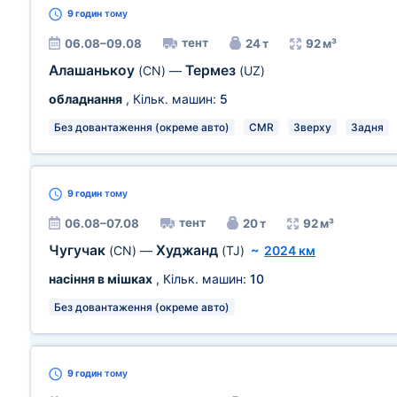
9 годин
тому
тент
06.08–09.08
24 т
92 м³
Алашанькоу
Термез
(CN)
—
(UZ)
обладнання
, Кільк. машин:
5
Без довантаження (окреме авто)
CMR
Зверху
Задня
9 годин
тому
тент
06.08–07.08
20 т
92 м³
Чугучак
Худжанд
(CN)
—
(TJ)
~
2024 км
насіння в мішках
, Кільк. машин:
10
Без довантаження (окреме авто)
9 годин
тому