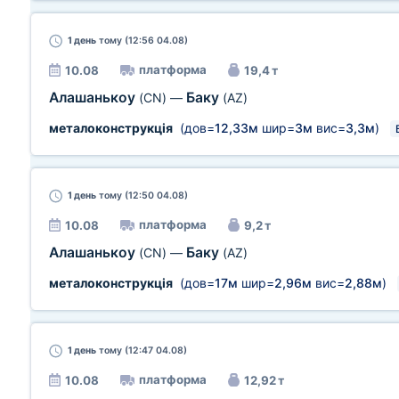
1 день
тому (12:56 04.08)
платформа
10.08
19,4 т
Алашанькоу
Баку
(CN)
—
(AZ)
металоконструкція
(дов=
12,33м
шир=
3м
вис=
3,3м
)
1 день
тому (12:50 04.08)
платформа
10.08
9,2 т
Алашанькоу
Баку
(CN)
—
(AZ)
металоконструкція
(дов=
17м
шир=
2,96м
вис=
2,88м
)
1 день
тому (12:47 04.08)
платформа
10.08
12,92 т