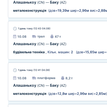
Алашанькоу
Баку
(CN)
—
(AZ)
металоконструкція
(дов=
19,39м
шир=
2,96м
вис=
2,88
1 день
тому (12:43 04.08)
трал
10.08
47 т
Алашанькоу
Баку
(CN)
—
(AZ)
будівельна техніка
, Кільк. машин:
2
(дов=
15,65м
шир=
1 день
тому (12:41 04.08)
платформа
10.08
8,2 т
Алашанькоу
Баку
(CN)
—
(AZ)
металоконструкція
(дов=
12,8м
шир=
2,96м
вис=
2,85м
)