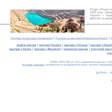
Розділ «Пошук в
1995 року. Наша
Україна — Украї
Дякуємо за цікав
|
|
Розцінки на вантажні перевезення
Розцінки на вантажні перевезення Україна
Р
|
|
|
знайти вантаж
вантажі Україна
вантажі з Польщі
вантажі з Німе
|
|
|
вантажі з Литви
вантажі з Фінляндії
перевезти вантаж
попутний вант
кур
©1995–2026 DELLA. Все содержание данного сайта
Усі права захищені.
Копіювання та розміщення в інших засобах інформації
ДЕЛЛА® —
0.2(aws3)
060826-05:58:32