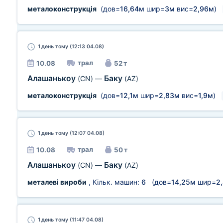
металоконструкція
(дов=
16,64м
шир=
3м
вис=
2,96м
)
1 день
тому (12:13 04.08)
трал
10.08
52 т
Алашанькоу
Баку
(CN)
—
(AZ)
металоконструкція
(дов=
12,1м
шир=
2,83м
вис=
1,9м
)
1 день
тому (12:07 04.08)
трал
10.08
50 т
Алашанькоу
Баку
(CN)
—
(AZ)
металеві вироби
, Кільк. машин:
6
(дов=
14,25м
шир=
2
1 день
тому (11:47 04.08)