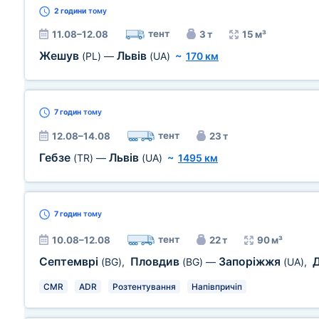
2 години
тому
тент
11.08–12.08
3 т
15 м³
Жешув
Львів
(PL)
—
(UA)
~
170 км
7 годин
тому
тент
12.08–14.08
23 т
Гебзе
Львів
(TR)
—
(UA)
~
1495 км
7 годин
тому
тент
10.08–12.08
22 т
90 м³
Септемврі
Пловдив
Запоріжжя
(BG)
,
(BG)
—
(UA)
,
CMR
ADR
Розтентування
Напівпричіп