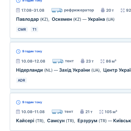
9 годин
тому
рефрижератор
17.08–31.08
20 т
92
Павлодар
Оскемен
Україна
(KZ)
,
(KZ)
—
(UA)
CMR
T1
9 годин
тому
тент
10.08–12.08
23 т
86 м³
Нідерланди
Захід України
Центр Укра
(NL)
—
(UA)
,
ADR
9 годин
тому
тент
10.08–11.08
21 т
105 м³
Кайсері
Самсун
Ерзурум
Київськ
(TR)
,
(TR)
,
(TR)
—