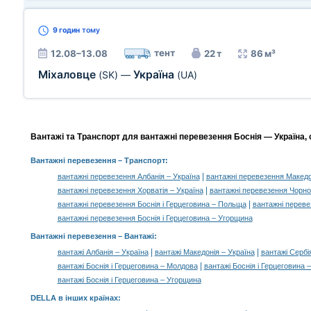
9 годин
тому
тент
12.08–13.08
22 т
86 м³
Міхаловце
Україна
(SK)
—
(UA)
Вантажі та Транспорт для вантажні перевезення Боснія — Україна, 
Вантажні перевезення
– Транспорт:
|
вантажні перевезення Албанія – Україна
вантажні перевезення Македо
|
вантажні перевезення Хорватія – Україна
вантажні перевезення Чорног
|
вантажні перевезення Боснія і Герцеговина – Польща
вантажні переве
вантажні перевезення Боснія і Герцеговина – Угорщина
Вантажні перевезення –
Вантажі
:
|
|
вантажі Албанія – Україна
вантажі Македонія – Україна
вантажі Сербі
|
вантажі Боснія і Герцеговина – Молдова
вантажі Боснія і Герцеговина
вантажі Боснія і Герцеговина – Угорщина
DELLA в інших країнах
: