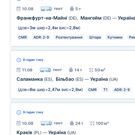
тент
10.08
5 т
Франкфурт-на-Майні
Мангейм
Україн
(DE)
,
(DE)
—
(дов=
3м
шир=
2,4м
вис=
2,8м
)
CMR
ADR: 2-9
Розтентування
Штора
Кутники
Ре
8 годин
тому
тент
11.08
14 т
50 м³
Саламанка
Більбао
Україна
(ES)
,
(ES)
—
(UA)
(дов=
8м
шир=
2,47м
вис=
2,8м
)
CMR
T1
ADR: 2-9
9 годин
тому
тент
10.08
24 т
100 м³
Краків
Україна
(PL)
—
(UA)