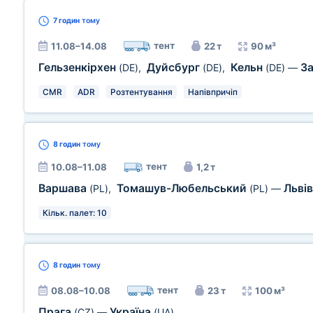
7 годин
тому
тент
11.08–14.08
22 т
90 м³
Гельзенкірхен
Дуйсбург
Кельн
З
(DE)
,
(DE)
,
(DE)
—
CMR
ADR
Розтентування
Напівпричіп
8 годин
тому
тент
10.08–11.08
1,2 т
Варшава
Томашув-Любельський
Льві
(PL)
,
(PL)
—
Кільк. палет: 10
8 годин
тому
тент
08.08–10.08
23 т
100 м³
Прага
Україна
(CZ)
—
(UA)