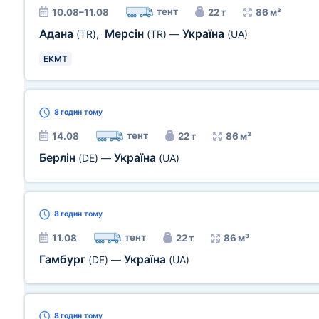
тент
10.08–11.08
22 т
86 м³
Адана
Мерсін
Україна
(TR)
,
(TR)
—
(UA)
EKMT
8 годин
тому
тент
14.08
22 т
86 м³
Берлін
Україна
(DE)
—
(UA)
8 годин
тому
тент
11.08
22 т
86 м³
Гамбург
Україна
(DE)
—
(UA)
8 годин
тому