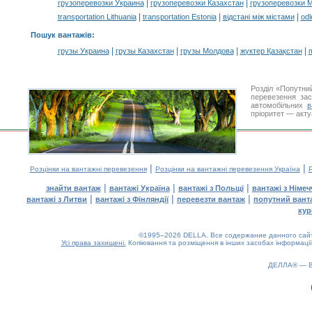
|
|
грузоперевозки Украина
грузоперевозки Казахстан
грузоперевозки 
|
|
|
transportation Lithuania
transportation Estonia
відстані між містами
odl
Пошук вантажів
:
|
|
|
|
грузы Украина
грузы Казахстан
грузы Молдова
жүктер Қазақстан
m
Розділ «Попутни
перевезення за
автомобільних
в
пріоритет — акту
|
|
Розцінки на вантажні перевезення
Розцінки на вантажні перевезення Україна
Р
|
|
|
знайти вантаж
вантажі Україна
вантажі з Польщі
вантажі з Німе
|
|
|
вантажі з Литви
вантажі з Фінляндії
перевезти вантаж
попутний вант
кур
©1995–2026 DELLA. Все содержание данного сайта
Усі права захищені.
Копіювання та розміщення в інших засобах інформації
ДЕЛЛА® —
0.17(aws3)
080826-02:21:13