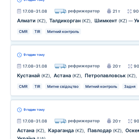
рефрижератор
17.08–31.08
21 т
90
Алмати
Талдикорган
Шимкент
У
(KZ)
,
(KZ)
,
(KZ)
—
CMR
TIR
Митний контроль
9 годин
тому
рефрижератор
17.08–31.08
20 т
90
Кустанай
Астана
Петропавловськ
(KZ)
,
(KZ)
,
(KZ)
,
CMR
TIR
Митне свідоцтво
Митний контроль
Задня
9 годин
тому
рефрижератор
17.08–31.08
20 т
90
Астана
Караганда
Павлодар
Оске
(KZ)
,
(KZ)
,
(KZ)
,
Україна
(UA)