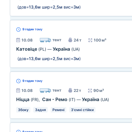
(дов=
13,6м
шир=
2,5м
вис=
3м
)
9 годин
тому
тент
10.08
24 т
100 м³
Катовіце
Україна
(PL)
—
(UA)
(дов=
13,6м
шир=
2,5м
вис=
3м
)
9 годин
тому
тент
10.08
22 т
90 м³
Ніцца
Сан - Ремо
Україна
(FR)
,
(IT)
—
(UA)
Збоку
Задня
Ремені
З'ємні стійки
9 годин
тому