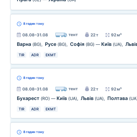
8 годин
тому
тент
08.08–31.08
22 т
92 м³
Варна
Русе
Софія
Київ
Льві
(BG)
,
(BG)
,
(BG)
—
(UA)
,
TIR
ADR
EKMT
8 годин
тому
тент
08.08–31.08
22 т
92 м³
Бухарест
Київ
Львів
Полтава
(RO)
—
(UA)
,
(UA)
,
(UA
TIR
ADR
EKMT
8 годин
тому