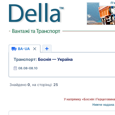
П'
BA-UA
Транспорт:
Боснія — Україна
08.08–08.10
Знайдено
0
, на сторінці:
25
У напрямку «Боснія і Герцеговин
Нижче надана 