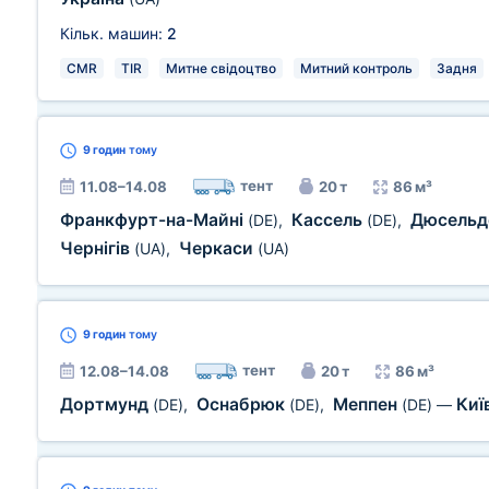
Кільк. машин:
2
CMR
TIR
Митне свідоцтво
Митний контроль
Задня
9 годин
тому
тент
11.08–14.08
20 т
86 м³
Франкфурт-на-Майні
Кассель
Дюсель
(DE)
,
(DE)
,
Чернігів
Черкаси
(UA)
,
(UA)
9 годин
тому
тент
12.08–14.08
20 т
86 м³
Дортмунд
Оснабрюк
Меппен
Киї
(DE)
,
(DE)
,
(DE)
—