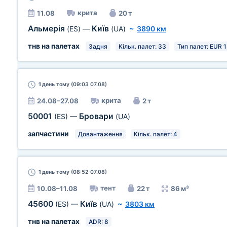
крита
11.08
20 т
Альмерія
Київ
(ES)
—
(UA)
~
3890 км
тнв на палетах
Задня
Кільк. палет: 33
Тип палет: EUR 1
1 день
тому (09:03 07.08)
крита
24.08–27.08
2 т
50001
Бровари
(ES)
—
(UA)
запчастини
Довантаження
Кільк. палет: 4
1 день
тому (08:52 07.08)
тент
10.08–11.08
22 т
86 м³
45600
Київ
(ES)
—
(UA)
~
3803 км
тнв на палетах
ADR: 8