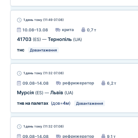
1 день
тому (11:49 07.08)
крита
10.08–13.08
0,7 т
41703
Тернопіль
(ES)
—
(UA)
тнс
Довантаження
1 день
тому (11:32 07.08)
рефрижератор
09.08–14.08
6,2 т
Мурсія
Львів
(ES)
—
(UA)
тнв на палетах
(дов=
4м
)
Довантаження
1 день
тому (11:32 07.08)
рефрижератор
09.08–14.08
9,1 т