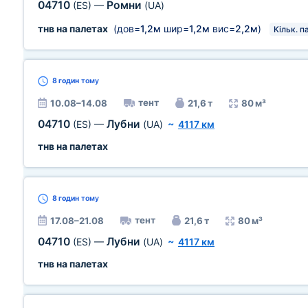
04710
Ромни
(ES)
—
(UA)
тнв на палетах
(дов=
1,2м
шир=
1,2м
вис=
2,2м
)
Кільк. п
8 годин
тому
тент
10.08–14.08
21,6 т
80 м³
04710
Лубни
(ES)
—
(UA)
~
4117 км
тнв на палетах
8 годин
тому
тент
17.08–21.08
21,6 т
80 м³
04710
Лубни
(ES)
—
(UA)
~
4117 км
тнв на палетах