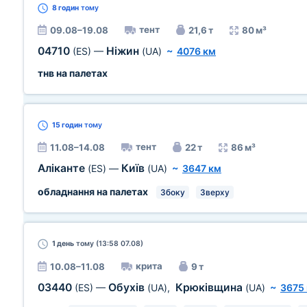
8 годин
тому
тент
09.08–19.08
21,6 т
80 м³
04710
Ніжин
(ES)
—
(UA)
~
4076 км
тнв на палетах
15 годин
тому
тент
11.08–14.08
22 т
86 м³
Аліканте
Київ
(ES)
—
(UA)
~
3647 км
обладнання на палетах
Збоку
Зверху
1 день
тому (13:58 07.08)
крита
10.08–11.08
9 т
03440
Обухів
Крюківщина
(ES)
—
(UA)
,
(UA)
~
3675