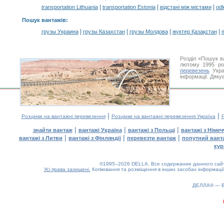
|
|
|
transportation Lithuania
transportation Estonia
відстані між містами
odl
Пошук вантажів
:
|
|
|
|
грузы Украина
грузы Казахстан
грузы Молдова
жүктер Қазақстан
m
Розділ «Пошук в
лютому 1995 ро
перевезень
Укра
інформації. Дяку
|
|
Розцінки на вантажні перевезення
Розцінки на вантажні перевезення Україна
Р
|
|
|
знайти вантаж
вантажі Україна
вантажі з Польщі
вантажі з Німе
|
|
|
вантажі з Литви
вантажі з Фінляндії
перевезти вантаж
попутний вант
кур
©1995–2026 DELLA. Все содержание данного сайта
Усі права захищені.
Копіювання та розміщення в інших засобах інформації
ДЕЛЛА® —
0.16(aws3)
090826-05:14:06