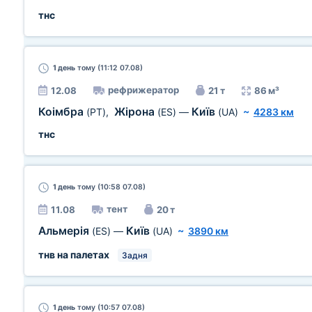
тнс
1 день
тому (11:12 07.08)
рефрижератор
12.08
21 т
86 м³
Коімбра
Жірона
Київ
(PT)
,
(ES)
—
(UA)
~
4283 км
тнс
1 день
тому (10:58 07.08)
тент
11.08
20 т
Альмерія
Київ
(ES)
—
(UA)
~
3890 км
тнв на палетах
Задня
1 день
тому (10:57 07.08)