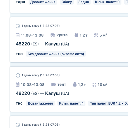
тара
Довантаження
Збоку
Задня
Кільк. палет: 9
Т
1 день
тому (13:28 07.08)
крита
11.08–13.08
1,2 т
5 м³
48220
Калуш
(ES)
—
(UA)
тнс
Без довантаження (окреме авто)
1 день
тому (13:28 07.08)
тент
10.08–13.08
1,2 т
10 м³
48220
Калуш
(ES)
—
(UA)
тнс
Довантаження
Кільк. палет: 4
Тип палет: EUR 1,2 x 0
1 день
тому (13:25 07.08)