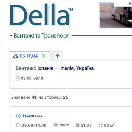
Н
ES-IT,UA
Вантажі:
Іспанія — Італія, Україна
09.08–09.10
Знайдено
41
, на сторінці:
25
8 годин
тому
тент
09.08–14.08
21,6 т
80 м³