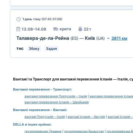
1 день
тому (07:45 07.08)
крита
13.08–14.08
22 т
Талавера-де-ла-Рейна
Київ
(ES)
—
(UA)
~
3811 км
тнс
Збоку
Задня
Вантажі та Транспорт для вантажні перевезення Іспанія — Італія, с
Вантажні перевезення
– Транспорт:
|
вантажні перевезення Португалія – Італія
вантажні перевезення Іспані
вантажні перевезення Іспанія – Швейцарія
Вантажні перевезення –
Вантажі
:
|
|
вантажі Португалія – Італія
вантажі Іспанія – Австрія
вантажі Іспанія 
DELLA в інших країнах
:
|
|
грузоперевозки Украина
грузоперевозки Казахстан
грузоперевозки 