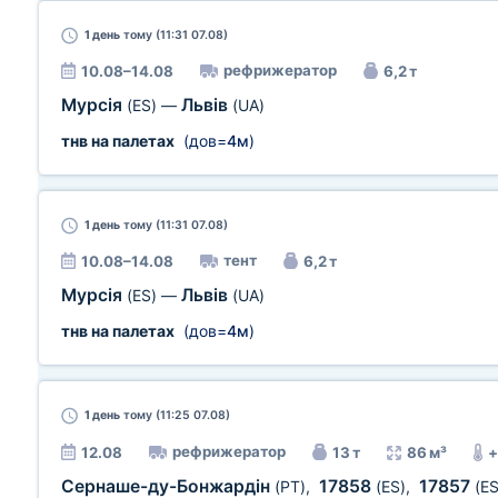
1 день
тому (11:31 07.08)
рефрижератор
10.08–14.08
6,2 т
Мурсія
Львів
(ES)
—
(UA)
тнв на палетах
(дов=
4м
)
1 день
тому (11:31 07.08)
тент
10.08–14.08
6,2 т
Мурсія
Львів
(ES)
—
(UA)
тнв на палетах
(дов=
4м
)
1 день
тому (11:25 07.08)
рефрижератор
12.08
13 т
86 м³
+
Сернаше-ду-Бонжардін
17858
17857
(PT)
,
(ES)
,
(ES