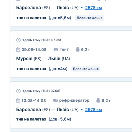
Барселона
Львів
(ES)
—
(UA)
~
2578 км
тнв на палетах
(дов=
5,6м
)
Довантаження
1 день
тому (11:32 07.08)
тент
09.08–14.08
6,2 т
Мурсія
Львів
(ES)
—
(UA)
тнв на палетах
(дов=
4м
)
Довантаження
1 день
тому (11:31 07.08)
рефрижератор
10.08–14.08
9,2 т
Барселона
Львів
(ES)
—
(UA)
~
2578 км
тнв на палетах
(дов=
5,6м
)