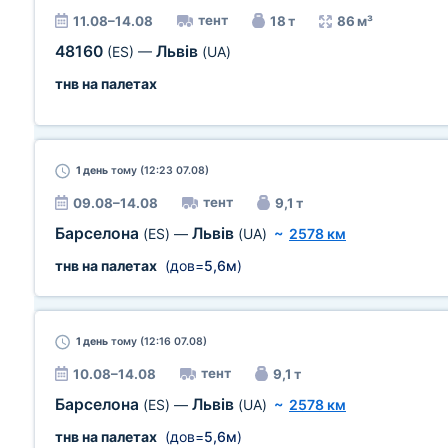
тент
11.08–14.08
18 т
86 м³
48160
Львів
(ES)
—
(UA)
тнв на палетах
1 день
тому (12:23 07.08)
тент
09.08–14.08
9,1 т
Барселона
Львів
(ES)
—
(UA)
~
2578 км
тнв на палетах
(дов=
5,6м
)
1 день
тому (12:16 07.08)
тент
10.08–14.08
9,1 т
Барселона
Львів
(ES)
—
(UA)
~
2578 км
тнв на палетах
(дов=
5,6м
)