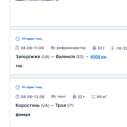
14 годин
тому
рефрижератор
08.08–11.08
22 т
-18-2
Запоріжжя
Валенсія
(UA)
—
(ES)
~
4008 км
тнс
15 годин
тому
тент
08.08–12.08
22 т
86 м³
Коростень
Троя
(UA)
—
(IT)
фанера