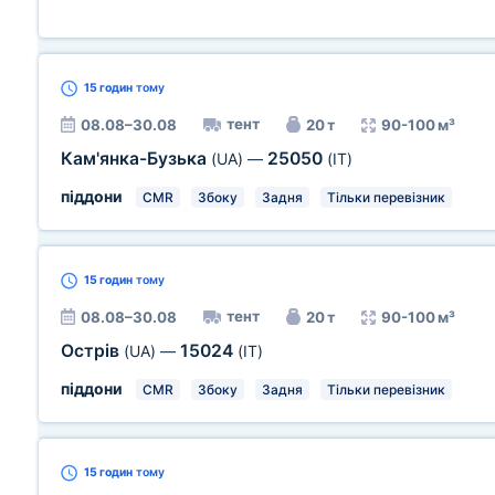
15 годин
тому
тент
08.08–30.08
20 т
90-100 м³
Кам'янка-Бузька
25050
(UA)
—
(IT)
піддони
CMR
Збоку
Задня
Тільки перевізник
15 годин
тому
тент
08.08–30.08
20 т
90-100 м³
Острів
15024
(UA)
—
(IT)
піддони
CMR
Збоку
Задня
Тільки перевізник
15 годин
тому