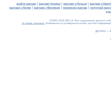
|
|
|
знайти вантаж
вантажі Україна
вантажі з Польщі
вантажі з Німе
|
|
|
вантажі з Литви
вантажі з Фінляндії
перевезти вантаж
попутний вант
кур
©1995–2026 DELLA. Все содержание данного сайта
Усі права захищені.
Копіювання та розміщення в інших засобах інформації
ДЕЛЛА® —
0.24(aws4)
080826-06:25:02