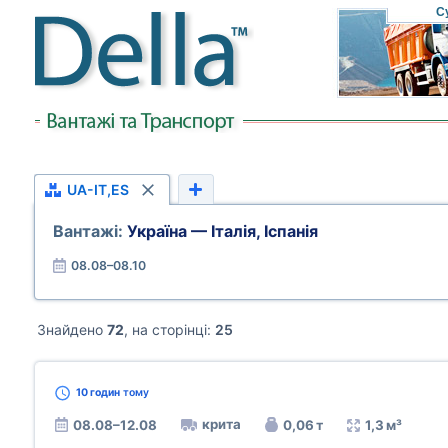
С
UA-IT,ES
Вантажі:
Україна — Італія, Іспанія
08.08–08.10
Знайдено
72
, на сторінці:
25
10 годин
тому
крита
08.08–12.08
0,06 т
1,3 м³