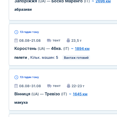
Запоріжжя
Боско Маренго
(UA)
—
(IT)
~
2696 км
абразиви
13 годин
тому
тент
08.08–21.08
23,5 т
Коростень
46кв.
(UA)
—
(IT)
~
1894 км
пелети
, Кільк. машин:
5
Вантаж готовий
13 годин
тому
тент
08.08–31.08
22–23 т
Вінниця
Тревізо
(UA)
—
(IT)
~
1645 км
макуха