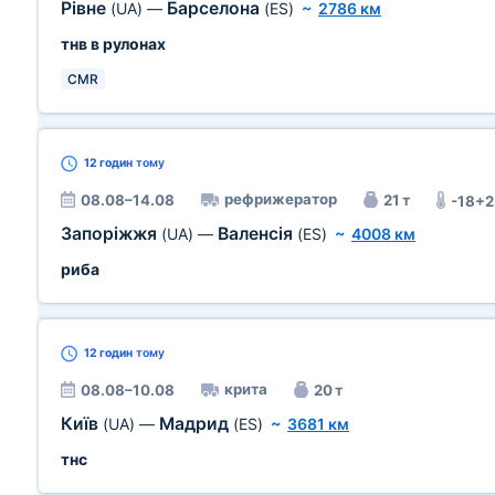
Рівне
Барселона
(UA)
—
(ES)
~
2786 км
тнв в рулонах
CMR
12 годин
тому
рефрижератор
08.08–14.08
21 т
-18+2
Запоріжжя
Валенсія
(UA)
—
(ES)
~
4008 км
риба
12 годин
тому
крита
08.08–10.08
20 т
Київ
Мадрид
(UA)
—
(ES)
~
3681 км
тнс