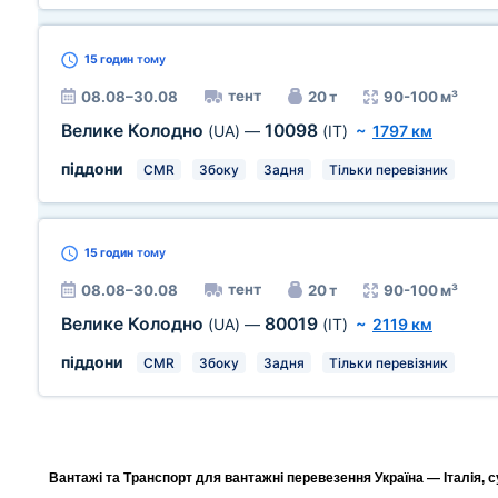
15 годин
тому
тент
08.08–30.08
20 т
90-100 м³
Велике Колодно
10098
(UA)
—
(IT)
~
1797 км
піддони
CMR
Збоку
Задня
Тільки перевізник
15 годин
тому
тент
08.08–30.08
20 т
90-100 м³
Велике Колодно
80019
(UA)
—
(IT)
~
2119 км
піддони
CMR
Збоку
Задня
Тільки перевізник
Вантажі та Транспорт для вантажні перевезення Україна — Італія, с