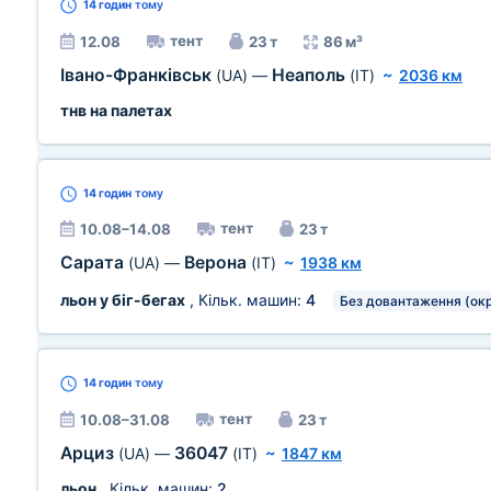
14 годин
тому
тент
12.08
23 т
86 м³
Івано-Франківськ
Неаполь
(UA)
—
(IT)
~
2036 км
тнв на палетах
14 годин
тому
тент
10.08–14.08
23 т
Сарата
Верона
(UA)
—
(IT)
~
1938 км
льон у біг-бегах
, Кільк. машин:
4
Без довантаження (ок
14 годин
тому
тент
10.08–31.08
23 т
Арциз
36047
(UA)
—
(IT)
~
1847 км
льон
, Кільк. машин:
2