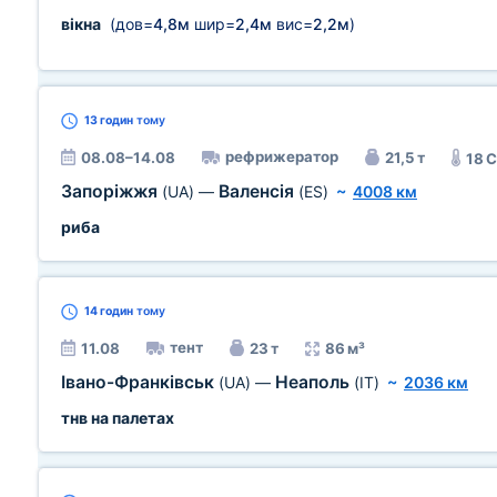
вікна
(дов=
4,8м
шир=
2,4м
вис=
2,2м
)
13 годин
тому
рефрижератор
08.08–14.08
21,5 т
18 
Запоріжжя
Валенсія
(UA)
—
(ES)
~
4008 км
риба
14 годин
тому
тент
11.08
23 т
86 м³
Івано-Франківськ
Неаполь
(UA)
—
(IT)
~
2036 км
тнв на палетах