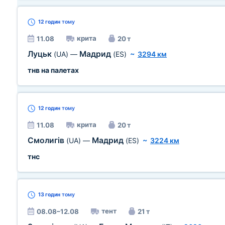
12 годин
тому
крита
11.08
20 т
Луцьк
Мадрид
(UA)
—
(ES)
~
3294 км
тнв на палетах
12 годин
тому
крита
11.08
20 т
Смолигів
Мадрид
(UA)
—
(ES)
~
3224 км
тнс
13 годин
тому
тент
08.08–12.08
21 т