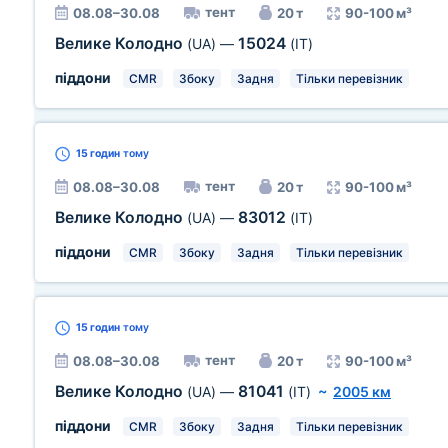
тент
08.08–30.08
20 т
90-100 м³
Велике Колодно
15024
(UA)
—
(IT)
піддони
CMR
Збоку
Задня
Тільки перевізник
15 годин
тому
тент
08.08–30.08
20 т
90-100 м³
Велике Колодно
83012
(UA)
—
(IT)
піддони
CMR
Збоку
Задня
Тільки перевізник
15 годин
тому
тент
08.08–30.08
20 т
90-100 м³
Велике Колодно
81041
(UA)
—
(IT)
~
2005 км
піддони
CMR
Збоку
Задня
Тільки перевізник