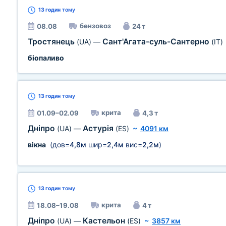
13 годин
тому
бензовоз
08.08
24 т
Тростянець
Сант'Агата-суль-Сантерно
(UA)
—
(IT)
біопаливо
13 годин
тому
крита
01.09–02.09
4,3 т
Дніпро
Астурія
(UA)
—
(ES)
~
4091 км
вікна
(дов=
4,8м
шир=
2,4м
вис=
2,2м
)
13 годин
тому
крита
18.08–19.08
4 т
Дніпро
Кастельон
(UA)
—
(ES)
~
3857 км