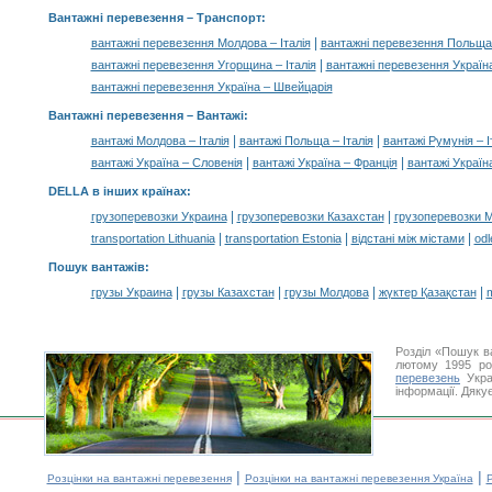
Вантажні перевезення
– Транспорт:
|
вантажні перевезення Молдова – Італія
вантажні перевезення Польща 
|
вантажні перевезення Угорщина – Італія
вантажні перевезення Україна
вантажні перевезення Україна – Швейцарія
Вантажні перевезення –
Вантажі
:
|
|
вантажі Молдова – Італія
вантажі Польща – Італія
вантажі Румунія – І
|
|
вантажі Україна – Словенія
вантажі Україна – Франція
вантажі Україн
DELLA в інших країнах
:
|
|
грузоперевозки Украина
грузоперевозки Казахстан
грузоперевозки 
|
|
|
transportation Lithuania
transportation Estonia
відстані між містами
odl
Пошук вантажів
:
|
|
|
|
грузы Украина
грузы Казахстан
грузы Молдова
жүктер Қазақстан
m
Розділ «Пошук в
лютому 1995 ро
перевезень
Укра
інформації. Дяку
|
|
Розцінки на вантажні перевезення
Розцінки на вантажні перевезення Україна
Р