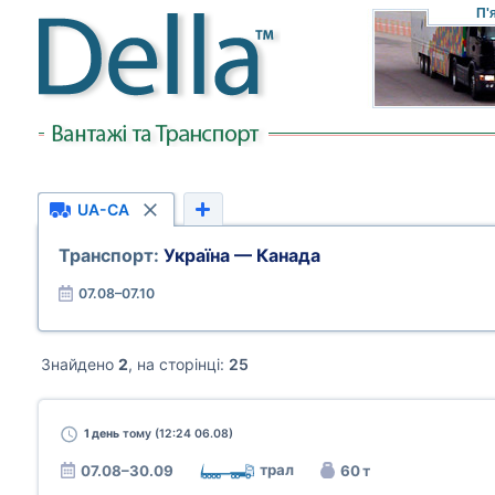
П'
UA-CA
Транспорт:
Україна — Канада
07.08–07.10
Знайдено
2
, на сторінці:
25
1 день
тому (12:24 06.08)
трал
07.08–30.09
60 т