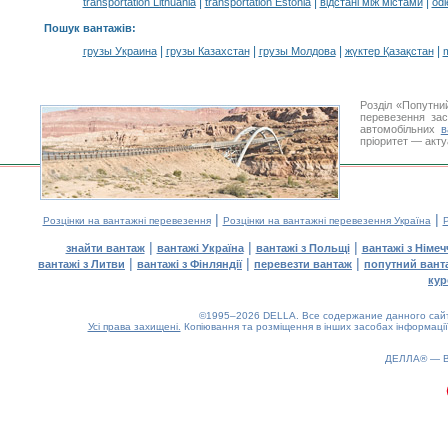
|
|
|
transportation Lithuania
transportation Estonia
відстані між містами
odl
Пошук вантажів
:
|
|
|
|
грузы Украина
грузы Казахстан
грузы Молдова
жүктер Қазақстан
m
Розділ «Попутни
перевезення за
автомобільних
в
пріоритет — акту
|
|
Розцінки на вантажні перевезення
Розцінки на вантажні перевезення Україна
Р
|
|
|
знайти вантаж
вантажі Україна
вантажі з Польщі
вантажі з Німе
|
|
|
вантажі з Литви
вантажі з Фінляндії
перевезти вантаж
попутний вант
кур
©1995–2026 DELLA. Все содержание данного сайта
Усі права захищені.
Копіювання та розміщення в інших засобах інформації
ДЕЛЛА® —
0.16(aws4)
070826-21:19:24