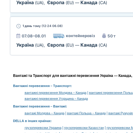
Україна
Європа
Канада
(UA)
,
(EU)
—
(CA)
1 день
тому (12:24 06.08)
контейнеровіз
07.08–08.01
50 т
Україна
Європа
Канада
(UA)
,
(EU)
—
(CA)
Вантажі та Транспорт для вантажні перевезення Україна — Канада, 
Вантажні перевезення
– Транспорт:
|
вантажні перевезення Молдова – Канада
вантажні перевезення Польщ
вантажні перевезення Угорщина – Канада
Вантажні перевезення –
Вантажі
:
|
|
вантажі Молдова – Канада
вантажі Польща – Канада
вантажі Румунія
DELLA в інших країнах
:
|
|
грузоперевозки Украина
грузоперевозки Казахстан
грузоперевозки 