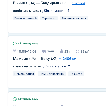
Вінниця
Бандирма
(UA)
—
(TR)
~
1375 км
висівки в мішках
, Кільк. машин:
4
Вантаж готовий
Терміново
Тільки перевізник
41 хвилину
тому
тент
10.08–12.08
23 т
86 м³
Мамрин
Баку
(UA)
—
(AZ)
~
2406 км
граніт на палетах
, Кільк. машин:
2
Номери зараз
Тільки перевізник
На склад
41 хвилину
тому