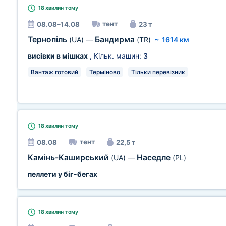
18 хвилин
тому
тент
08.08–14.08
23 т
Тернопіль
Бандирма
(UA)
—
(TR)
~
1614 км
висівки в мішках
, Кільк. машин:
3
Вантаж готовий
Терміново
Тільки перевізник
18 хвилин
тому
тент
08.08
22,5 т
Камінь-Каширський
Наседле
(UA)
—
(PL)
пеллети у біг-бегах
18 хвилин
тому