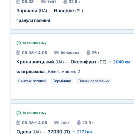
тент
08.08
22,5 т
Зарічани
Наседле
(UA)
—
(PL)
гранули паливні
18 хвилин
тому
бензовоз
08.08–14.08
25 т
Кропивницький
Оксенфурт
(UA)
—
(DE)
~
2040 км
олія ріпакова
, Кільк. машин:
2
Вантаж готовий
Терміново
Тільки перевізник
19 хвилин
тому
тент
08.08–14.08
23,3 т
Одеса
37030
(UA)
—
(IT)
~
2171 км