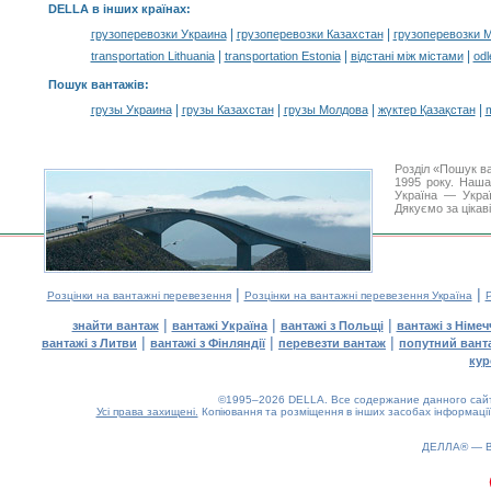
DELLA в інших країнах
:
|
|
грузоперевозки Украина
грузоперевозки Казахстан
грузоперевозки 
|
|
|
transportation Lithuania
transportation Estonia
відстані між містами
odl
Пошук вантажів
:
|
|
|
|
грузы Украина
грузы Казахстан
грузы Молдова
жүктер Қазақстан
m
Розділ «Пошук в
1995 року. Наша
Україна — Украї
Дякуємо за цікав
|
|
Розцінки на вантажні перевезення
Розцінки на вантажні перевезення Україна
Р
|
|
|
знайти вантаж
вантажі Україна
вантажі з Польщі
вантажі з Німе
|
|
|
вантажі з Литви
вантажі з Фінляндії
перевезти вантаж
попутний вант
кур
©1995–2026 DELLA. Все содержание данного сайта
Усі права захищені.
Копіювання та розміщення в інших засобах інформації
ДЕЛЛА® —
0.26(aws3)
080826-07:41:18