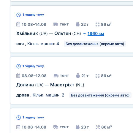
1 годину
тому
тент
10.08–14.08
22 т
86 м³
Хмільник
Ольтен
(UA)
—
(CH)
~
1960 км
соя
, Кільк. машин:
4
Без довантаження (окреме авто)
1 годину
тому
тент
08.08–12.08
21 т
86 м³
Долина
Маастріхт
(UA)
—
(NL)
дрова
, Кільк. машин:
2
Без довантаження (окреме авто)
1 годину
тому
тент
10.08–14.08
23 т
86 м³