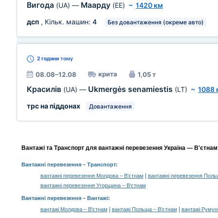
Вигода
Маарду
(UA)
—
(EE)
~
1420 км
дсп
, Кільк. машин:
4
Без довантаження (окреме авто)
2 години
тому
крита
08.08–12.08
1,05 т
Красилів
Ukmergės senamiestis
(UA)
—
(LT)
~
1088 
трс на піддонах
Довантаження
Вантажі та Транспорт для вантажні перевезення Україна — В'єтнам,
Вантажні перевезення
– Транспорт:
|
вантажні перевезення Молдова – В'єтнам
вантажні перевезення Поль
вантажні перевезення Угорщина – В'єтнам
Вантажні перевезення –
Вантажі
:
|
|
вантажі Молдова – В'єтнам
вантажі Польща – В'єтнам
вантажі Румуні