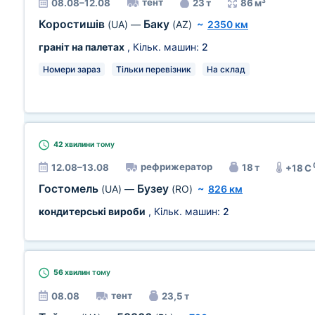
тент
08.08–12.08
23 т
86 м³
Коростишів
Баку
(UA)
—
(AZ)
~
2350 км
граніт на палетах
, Кільк. машин:
2
Номери зараз
Тільки перевізник
На склад
42 хвилини
тому
рефрижератор
12.08–13.08
18 т
+18 C
Гостомель
Бузеу
(UA)
—
(RO)
~
826 км
кондитерські вироби
, Кільк. машин:
2
56 хвилин
тому
тент
08.08
23,5 т