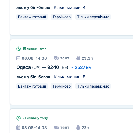
льон у біг-бегах
, Кільк. машин:
4
Вантаж готовий
Терміново
Тільки перевізник
19 хвилин
тому
тент
08.08–14.08
23,3 т
Одеса
9240
(UA)
—
(BE)
~
2527 км
льон у біг-бегах
, Кільк. машин:
5
Вантаж готовий
Терміново
Тільки перевізник
21 хвилину
тому
тент
08.08–14.08
23 т