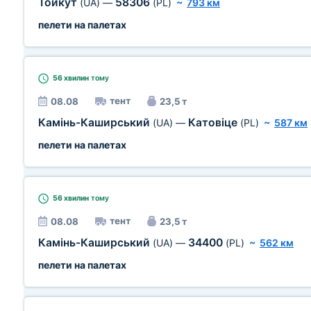
Тойкут
58306
(UA)
—
(PL)
~
793 км
пелети на палетах
56 хвилин
тому
тент
08.08
23,5 т
Камінь-Каширський
Катовіце
(UA)
—
(PL)
~
587 км
пелети на палетах
56 хвилин
тому
тент
08.08
23,5 т
Камінь-Каширський
34400
(UA)
—
(PL)
~
562 км
пелети на палетах