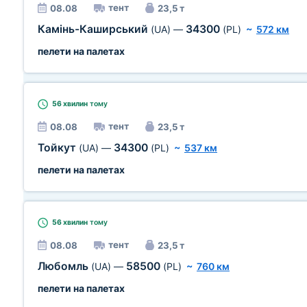
тент
08.08
23,5 т
Камінь-Каширський
34300
(UA)
—
(PL)
~
572 км
пелети на палетах
56 хвилин
тому
тент
08.08
23,5 т
Тойкут
34300
(UA)
—
(PL)
~
537 км
пелети на палетах
56 хвилин
тому
тент
08.08
23,5 т
Любомль
58500
(UA)
—
(PL)
~
760 км
пелети на палетах