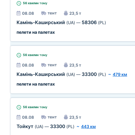
56 хвилин
тому
тент
08.08
23,5 т
Камінь-Каширський
58306
(UA)
—
(PL)
пелети на палетах
56 хвилин
тому
тент
08.08
23,5 т
Камінь-Каширський
33300
(UA)
—
(PL)
~
479 км
пелети на палетах
56 хвилин
тому
тент
08.08
23,5 т
Тойкут
33300
(UA)
—
(PL)
~
443 км