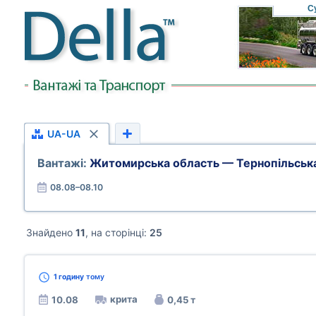
С
UA-UA
Вантажі:
Житомирська область — Тернопільськ
08.08–08.10
Знайдено
11
, на сторінці:
25
1 годину
тому
крита
10.08
0,45 т