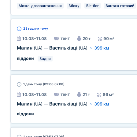
Можл. дозавантаження
Збоку
Біг-бег
Вантаж готовий
23 години
тому
тент
10.08–11.08
20 т
90 м³
Малин
Васильківці
(UA)
—
(UA)
~
399 км
піддони
Задня
1 день
тому (09:06 07.08)
тент
10.08–11.08
21 т
86 м³
Малин
Васильківці
(UA)
—
(UA)
~
399 км
піддони
1 день
тому (07:53 07.08)