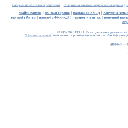
|
|
Розцінки на вантажні перевезення
Розцінки на вантажні перевезення Україна
Р
|
|
|
знайти вантаж
вантажі Україна
вантажі з Польщі
вантажі з Німе
|
|
|
вантажі з Литви
вантажі з Фінляндії
перевезти вантаж
попутний вант
кур
©1995–2026 DELLA. Все содержание данного сайта
Усі права захищені.
Копіювання та розміщення в інших засобах інформації
ДЕЛЛА® —
0.4(aws2)
080826-15:12:02