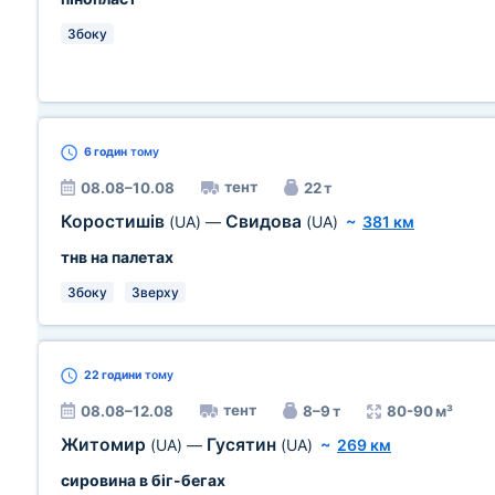
Збоку
6 годин
тому
тент
08.08–10.08
22 т
Коростишів
Свидова
(UA)
—
(UA)
~
381 км
тнв на палетах
Збоку
Зверху
22 години
тому
тент
08.08–12.08
8–9 т
80-90 м³
Житомир
Гусятин
(UA)
—
(UA)
~
269 км
сировина в біг-бегах