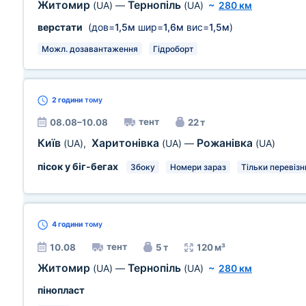
Житомир
Тернопіль
(UA)
—
(UA)
~
280 км
верстати
(дов=
1,5м
шир=
1,6м
вис=
1,5м
)
Можл. дозавантаження
Гідроборт
2 години
тому
тент
08.08–10.08
22 т
Київ
Харитонівка
Рожанівка
(UA)
,
(UA)
—
(UA)
пісок у біг-бегах
Збоку
Номери зараз
Тільки перевізн
4 години
тому
тент
10.08
5 т
120 м³
Житомир
Тернопіль
(UA)
—
(UA)
~
280 км
пінопласт