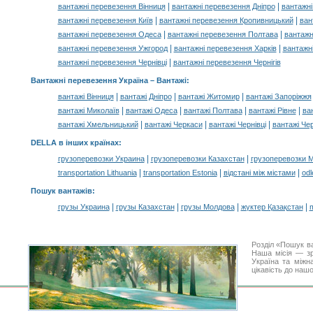
|
|
вантажні перевезення Вінниця
вантажні перевезення Дніпро
вантажн
|
|
вантажні перевезення Київ
вантажні перевезення Кропивницький
ван
|
|
вантажні перевезення Одеса
вантажні перевезення Полтава
вантажн
|
|
вантажні перевезення Ужгород
вантажні перевезення Харків
вантажн
|
вантажні перевезення Чернівці
вантажні перевезення Чернігів
Вантажні перевезення Україна –
Вантажі
:
|
|
|
вантажі Вінниця
вантажі Дніпро
вантажі Житомир
вантажі Запоріжжя
|
|
|
|
вантажі Миколаїв
вантажі Одеса
вантажі Полтава
вантажі Рівне
ва
|
|
|
вантажі Хмельницький
вантажі Черкаси
вантажі Чернівці
вантажі Чер
DELLA в інших країнах
:
|
|
грузоперевозки Украина
грузоперевозки Казахстан
грузоперевозки 
|
|
|
transportation Lithuania
transportation Estonia
відстані між містами
odl
Пошук вантажів
:
|
|
|
|
грузы Украина
грузы Казахстан
грузы Молдова
жүктер Қазақстан
m
Розділ «Пошук в
Наша місія — зр
Україна та міжн
цікавість до наш