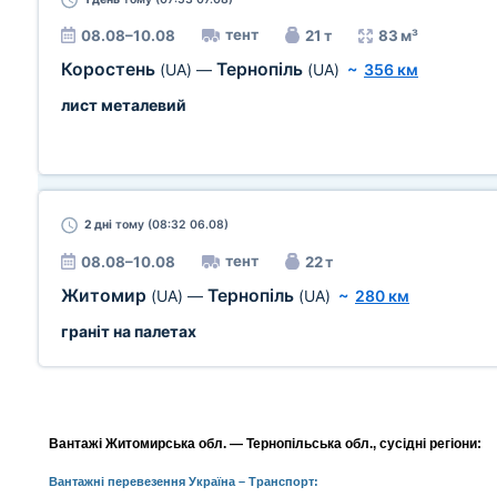
тент
08.08–10.08
21 т
83 м³
Коростень
Тернопіль
(UA)
—
(UA)
~
356 км
лист металевий
2 дні
тому (08:32 06.08)
тент
08.08–10.08
22 т
Житомир
Тернопіль
(UA)
—
(UA)
~
280 км
граніт на палетах
Вантажі Житомирська обл. — Тернопільська обл., сусідні регіони:
Вантажні перевезення Україна
– Транспорт: