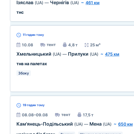
Ізяслав
Чернігів
(UA)
—
(UA)
~
461 км
тнс
11 годин
тому
тент
10.08
4,8 т
25 м³
Хмельницький
Прилуки
(UA)
—
(UA)
~
475 км
тнв на палетах
Збоку
19 годин
тому
тент
08.08–09.08
17,5 т
Кам'янець-Подільський
Мена
(UA)
—
(UA)
~
650 км