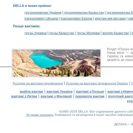
DELLA в інших країнах
:
|
|
грузоперевозки Украина
грузоперевозки Казахстан
грузоперевозки 
|
|
|
transportation Lithuania
transportation Estonia
відстані між містами
odl
Пошук вантажів
:
|
|
|
|
грузы Украина
грузы Казахстан
грузы Молдова
жүктер Қазақстан
m
Розділ «Пошук в
Наша місія — зр
Україна та міжн
цікавість до наш
|
|
Розцінки на вантажні перевезення
Розцінки на вантажні перевезення Україна
Р
|
|
|
знайти вантаж
вантажі Україна
вантажі з Польщі
вантажі з Німе
|
|
|
вантажі з Литви
вантажі з Фінляндії
перевезти вантаж
попутний вант
кур
©1995–2026 DELLA. Все содержание данного сайта
Усі права захищені.
Копіювання та розміщення в інших засобах інформації
ДЕЛЛА® —
0.19(aws4)
080826-05:53:35