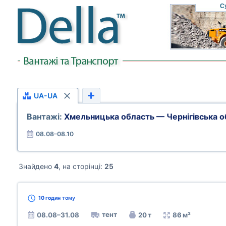
С
UA-UA
Вантажі:
Хмельницька область — Чернігівська о
08.08–08.10
Знайдено
4
, на сторінці:
25
10 годин
тому
тент
08.08–31.08
20 т
86 м³