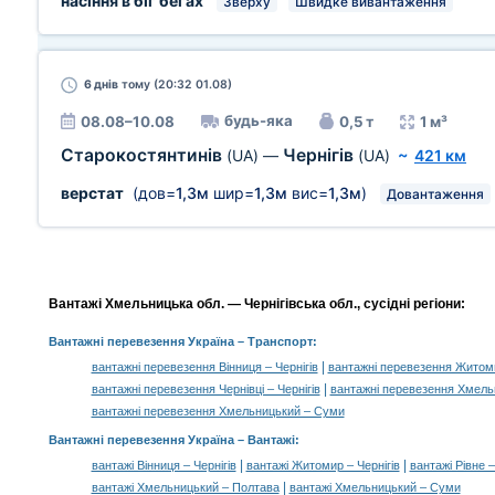
насіння в біг бегах
Зверху
Швидке вивантаження
6 днів
тому (20:32 01.08)
будь-яка
08.08–10.08
0,5 т
1 м³
Старокостянтинів
Чернігів
(UA)
—
(UA)
~
421 км
верстат
(дов=
1,3м
шир=
1,3м
вис=
1,3м
)
Довантаження
Вантажі Хмельницька обл. — Чернігівська обл., сусідні регіони:
Вантажні перевезення Україна
– Транспорт:
|
вантажні перевезення Вінниця – Чернігів
вантажні перевезення Житоми
|
вантажні перевезення Чернівці – Чернігів
вантажні перевезення Хмель
вантажні перевезення Хмельницький – Суми
Вантажні перевезення Україна –
Вантажі
:
|
|
вантажі Вінниця – Чернігів
вантажі Житомир – Чернігів
вантажі Рівне –
|
вантажі Хмельницький – Полтава
вантажі Хмельницький – Суми