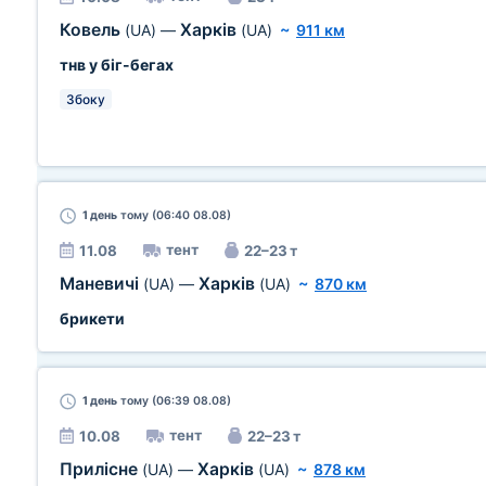
Ковель
Харків
(UA)
—
(UA)
~
911 км
тнв у біг-бегах
Збоку
1 день
тому (06:40 08.08)
тент
11.08
22–23 т
Маневичі
Харків
(UA)
—
(UA)
~
870 км
брикети
1 день
тому (06:39 08.08)
тент
10.08
22–23 т
Прилісне
Харків
(UA)
—
(UA)
~
878 км