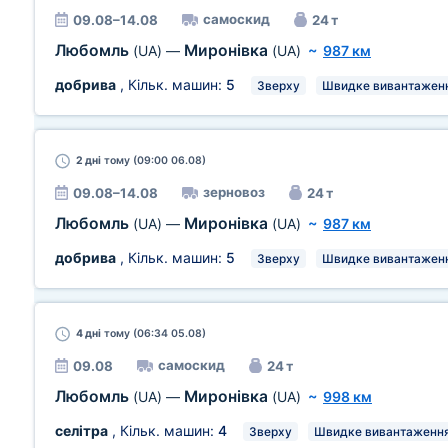
самоскид
09.08–14.08
24 т
Любомль
Миронівка
(UA)
—
(UA)
~
987 км
добрива
, Кільк. машин:
5
Зверху
Швидке вивантажен
2 дні
тому (09:00 06.08)
зерновоз
09.08–14.08
24 т
Любомль
Миронівка
(UA)
—
(UA)
~
987 км
добрива
, Кільк. машин:
5
Зверху
Швидке вивантажен
4 дні
тому (06:34 05.08)
самоскид
09.08
24 т
Любомль
Миронівка
(UA)
—
(UA)
~
998 км
селітра
, Кільк. машин:
4
Зверху
Швидке вивантаженн