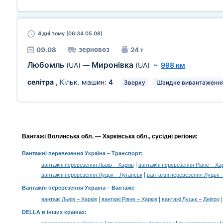
4 дні
тому (06:34 05.08)
зерновоз
09.08
24 т
Любомль
Миронівка
(UA)
—
(UA)
~
998 км
селітра
, Кільк. машин:
4
Зверху
Швидке вивантаженн
Вантажі Волинська обл. — Харківська обл., сусідні регіони:
Вантажні перевезення Україна
– Транспорт:
|
вантажні перевезення Львів – Харків
вантажні перевезення Рівне – Хар
|
вантажні перевезення Луцьк – Луганськ
вантажні перевезення Луцьк 
Вантажні перевезення Україна –
Вантажі
:
|
|
вантажі Львів – Харків
вантажі Рівне – Харків
вантажі Луцьк – Дніпро
DELLA в інших країнах
: