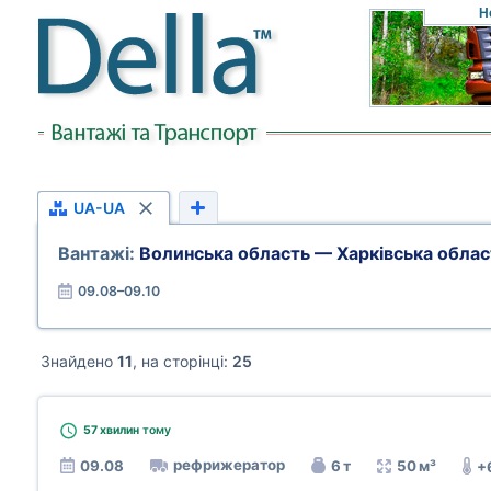
Н
UA-UA
Вантажі:
Волинська область — Харківська облас
09.08–09.10
Знайдено
11
, на сторінці:
25
57 хвилин
тому
рефрижератор
09.08
6 т
50 м³
+