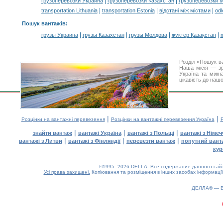
|
|
грузоперевозки Украина
грузоперевозки Казахстан
грузоперевозки 
|
|
|
transportation Lithuania
transportation Estonia
відстані між містами
odl
Пошук вантажів
:
|
|
|
|
грузы Украина
грузы Казахстан
грузы Молдова
жүктер Қазақстан
m
Розділ «Пошук в
Наша місія — зр
Україна та міжн
цікавість до наш
|
|
Розцінки на вантажні перевезення
Розцінки на вантажні перевезення Україна
Р
|
|
|
знайти вантаж
вантажі Україна
вантажі з Польщі
вантажі з Німе
|
|
|
вантажі з Литви
вантажі з Фінляндії
перевезти вантаж
попутний вант
кур
©1995–2026 DELLA. Все содержание данного сайта
Усі права захищені.
Копіювання та розміщення в інших засобах інформації
ДЕЛЛА® —
0.19(aws2)
090826-10:46:04