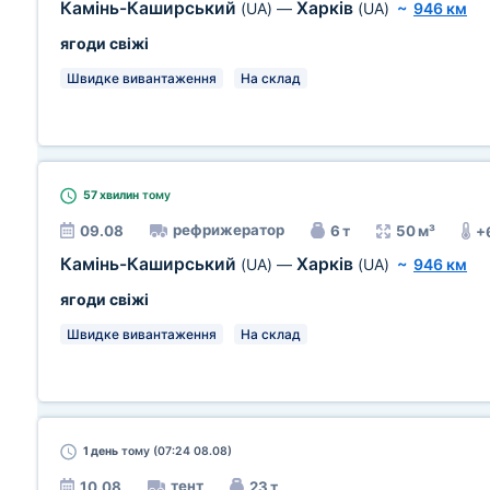
Камінь-Каширський
Харків
(UA)
—
(UA)
~
946 км
ягоди свіжі
Швидке вивантаження
На склад
57 хвилин
тому
рефрижератор
09.08
6 т
50 м³
+
Камінь-Каширський
Харків
(UA)
—
(UA)
~
946 км
ягоди свіжі
Швидке вивантаження
На склад
1 день
тому (07:24 08.08)
тент
10.08
23 т