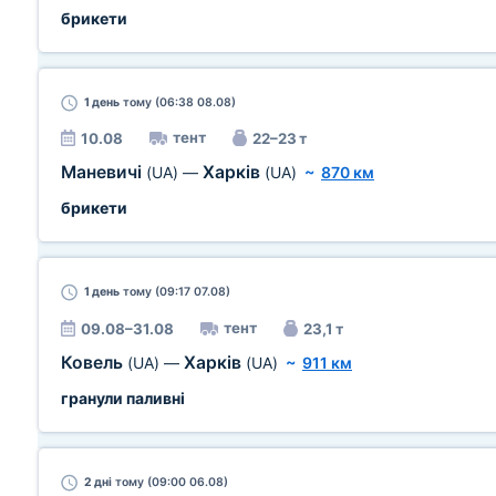
брикети
1 день
тому (06:38 08.08)
тент
10.08
22–23 т
Маневичі
Харків
(UA)
—
(UA)
~
870 км
брикети
1 день
тому (09:17 07.08)
тент
09.08–31.08
23,1 т
Ковель
Харків
(UA)
—
(UA)
~
911 км
гранули паливні
2 дні
тому (09:00 06.08)