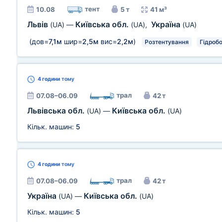
тент
10.08
5 т
41 м³
Львів
Київська обл.
Україна
(UA)
—
(UA)
,
(UA)
(дов=
7,1м
шир=
2,5м
вис=
2,2м
)
Розтентування
Гідроб
4 години
тому
трал
07.08–06.09
42 т
Львівська обл.
Київська обл.
(UA)
—
(UA)
Кільк. машин:
5
4 години
тому
трал
07.08–06.09
42 т
Україна
Київська обл.
(UA)
—
(UA)
Кільк. машин:
5