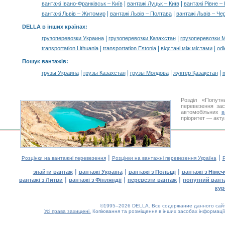
|
|
вантажі Івано-Франківськ – Київ
вантажі Луцьк – Київ
вантажі Рівне – 
|
|
вантажі Львів – Житомир
вантажі Львів – Полтава
вантажі Львів – Че
DELLA в інших країнах
:
|
|
грузоперевозки Украина
грузоперевозки Казахстан
грузоперевозки 
|
|
|
transportation Lithuania
transportation Estonia
відстані між містами
odl
Пошук вантажів
:
|
|
|
|
грузы Украина
грузы Казахстан
грузы Молдова
жүктер Қазақстан
m
Розділ «Попутн
перевезення за
автомобільних
в
пріоритет — акту
|
|
Розцінки на вантажні перевезення
Розцінки на вантажні перевезення Україна
Р
|
|
|
знайти вантаж
вантажі Україна
вантажі з Польщі
вантажі з Німе
|
|
|
вантажі з Литви
вантажі з Фінляндії
перевезти вантаж
попутний вант
кур
©1995–2026 DELLA. Все содержание данного сайта
Усі права захищені.
Копіювання та розміщення в інших засобах інформації