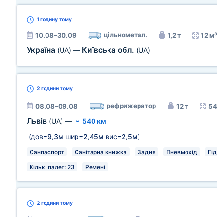
1 годину
тому
цільнометал.
10.08–30.09
1,2 т
12 м³
Україна
Київська обл.
(UA)
—
(UA)
2 години
тому
рефрижератор
08.08–09.08
12 т
54
Львів
(UA)
—
~
540 км
(дов=
9,3м
шир=
2,45м
вис=
2,5м
)
Санпаспорт
Санітарна книжка
Задня
Пневмохід
Гі
Кільк. палет: 23
Ремені
2 години
тому