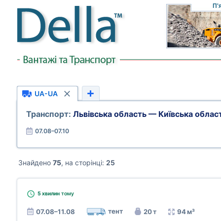
П'
UA-UA
Транспорт:
Львівська область — Київська облас
07.08–07.10
Знайдено
75
, на сторінці:
25
5 хвилин
тому
тент
07.08–11.08
20 т
94 м³