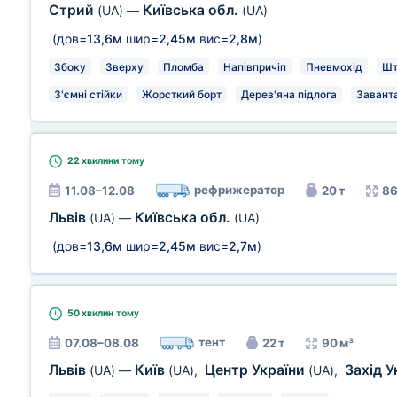
Стрий
Київська обл.
(UA)
—
(UA)
(дов=
13,6м
шир=
2,45м
вис=
2,8м
)
Збоку
Зверху
Пломба
Напівпричіп
Пневмохід
Шт
З'ємні стійки
Жорсткий борт
Дерев'яна підлога
Заванта
22 хвилини
тому
рефрижератор
11.08–12.08
20 т
86
Львів
Київська обл.
(UA)
—
(UA)
(дов=
13,6м
шир=
2,45м
вис=
2,7м
)
50 хвилин
тому
тент
07.08–08.08
22 т
90 м³
Львів
Київ
Центр України
Захід 
(UA)
—
(UA)
,
(UA)
,