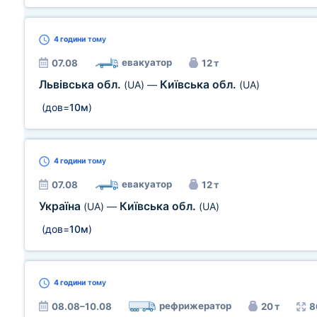
4 години
тому
евакуатор
07.08
12 т
Львівська обл.
Київська обл.
(UA)
—
(UA)
(дов=
10м
)
4 години
тому
евакуатор
07.08
12 т
Україна
Київська обл.
(UA)
—
(UA)
(дов=
10м
)
4 години
тому
рефрижератор
08.08–10.08
20 т
8