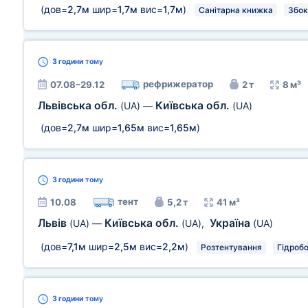
(дов=
2,7м
шир=
1,7м
вис=
1,7м
)
Санітарна книжка
Збок
3 години
тому
рефрижератор
07.08–29.12
2 т
8 м³
Львівська обл.
Київська обл.
(UA)
—
(UA)
(дов=
2,7м
шир=
1,65м
вис=
1,65м
)
3 години
тому
тент
10.08
5,2 т
41 м³
Львів
Київська обл.
Україна
(UA)
—
(UA)
,
(UA)
(дов=
7,1м
шир=
2,5м
вис=
2,2м
)
Розтентування
Гідроб
3 години
тому