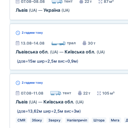
тент
07.08–08.08
22 т
87 м³
Львів
Україна
(UA)
—
(UA)
2 години
тому
трал
13.08–14.08
30 т
Львівська обл.
Київська обл.
(UA)
—
(UA)
(дов=
15м
шир=
2,5м
вис=
0,9м
)
2 години
тому
тент
07.08–11.08
22 т
105 м³
Львів
Київська обл.
(UA)
—
(UA)
(дов=
13,62м
шир=
2,5м
вис=
3м
)
CMR
Збоку
Зверху
Напівпричіп
Штора
Мега
Д