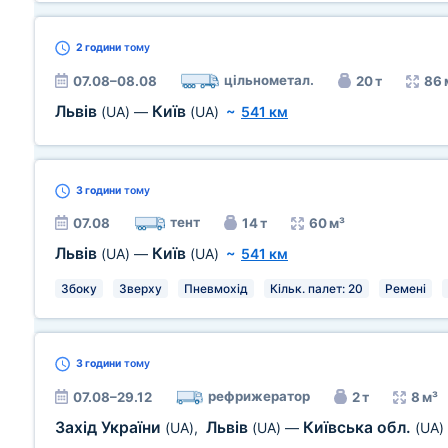
2 години
тому
цільнометал.
07.08–08.08
20 т
86 
Львів
Київ
(UA)
—
(UA)
~
541 км
3 години
тому
тент
07.08
14 т
60 м³
Львів
Київ
(UA)
—
(UA)
~
541 км
Збоку
Зверху
Пневмохід
Кільк. палет: 20
Ремені
3 години
тому
рефрижератор
07.08–29.12
2 т
8 м³
Захід України
Львів
Київська обл.
(UA)
,
(UA)
—
(UA)