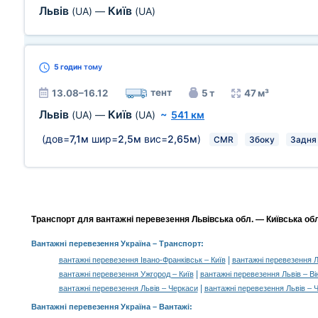
Львів
Київ
(UA)
—
(UA)
5 годин
тому
тент
13.08–16.12
5 т
47 м³
Львів
Київ
(UA)
—
(UA)
~
541 км
(дов=
7,1м
шир=
2,5м
вис=
2,65м
)
CMR
Збоку
Задня
Транспорт для вантажні перевезення Львівська обл. — Київська обл.,
Вантажні перевезення Україна
– Транспорт:
|
вантажні перевезення Івано-Франківськ – Київ
вантажні перевезення Л
|
вантажні перевезення Ужгород – Київ
вантажні перевезення Львів – Ві
|
вантажні перевезення Львів – Черкаси
вантажні перевезення Львів – Ч
Вантажні перевезення Україна –
Вантажі
: