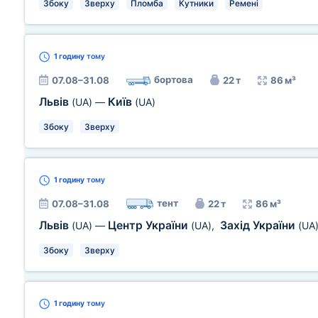
Збоку
Зверху
Пломба
Кутники
Ремені
1 годину
тому
бортова
07.08–31.08
22 т
86 м³
Львів
Київ
(UA)
—
(UA)
Збоку
Зверху
1 годину
тому
тент
07.08–31.08
22 т
86 м³
Львів
Центр України
Захід України
(UA)
—
(UA)
,
(UA
Збоку
Зверху
1 годину
тому