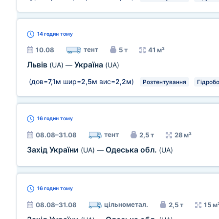
14 годин
тому
тент
10.08
5 т
41 м³
Львів
Україна
(UA)
—
(UA)
(дов=
7,1м
шир=
2,5м
вис=
2,2м
)
Розтентування
Гідроб
16 годин
тому
тент
08.08–31.08
2,5 т
28 м³
Захід України
Одеська обл.
(UA)
—
(UA)
16 годин
тому
цільнометал.
08.08–31.08
2,5 т
15 м