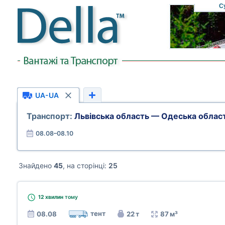
С
UA-UA
Транспорт:
Львівська область — Одеська облас
08.08–08.10
Знайдено
45
, на сторінці:
25
12 хвилин
тому
тент
08.08
22 т
87 м³