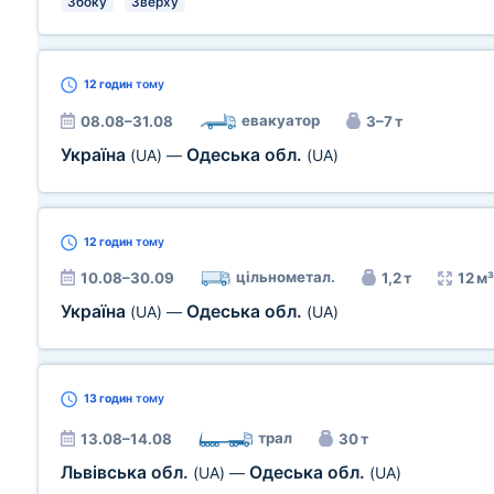
Збоку
Зверху
12 годин
тому
евакуатор
08.08–31.08
3–7 т
Україна
Одеська обл.
(UA)
—
(UA)
12 годин
тому
цільнометал.
10.08–30.09
1,2 т
12 м³
Україна
Одеська обл.
(UA)
—
(UA)
13 годин
тому
трал
13.08–14.08
30 т
Львівська обл.
Одеська обл.
(UA)
—
(UA)