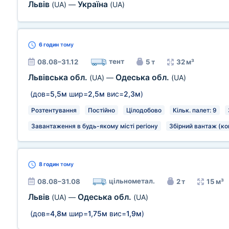
Львів
Україна
(UA)
—
(UA)
6 годин
тому
тент
08.08–31.12
5 т
32 м³
Львівська обл.
Одеська обл.
(UA)
—
(UA)
(дов=
5,5м
шир=
2,5м
вис=
2,3м
)
Розтентування
Постійно
Цілодобово
Кільк. палет: 9
Завантаження в будь-якому місті регіону
Збірний вантаж (ко
8 годин
тому
цільнометал.
08.08–31.08
2 т
15 м³
Львів
Одеська обл.
(UA)
—
(UA)
(дов=
4,8м
шир=
1,75м
вис=
1,9м
)