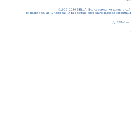
©1995–2026 DELLA. Все содержание данного сайта
Усі права захищені.
Копіювання та розміщення в інших засобах інформації
ДЕЛЛА® —
0.18(aws3)
080826-04:41:33