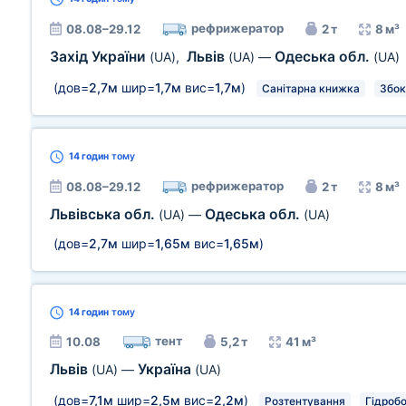
рефрижератор
08.08–29.12
2 т
8 м³
Захід України
Львів
Одеська обл.
(UA)
,
(UA)
—
(UA)
(дов=
2,7м
шир=
1,7м
вис=
1,7м
)
Санітарна книжка
Збок
14 годин
тому
рефрижератор
08.08–29.12
2 т
8 м³
Львівська обл.
Одеська обл.
(UA)
—
(UA)
(дов=
2,7м
шир=
1,65м
вис=
1,65м
)
14 годин
тому
тент
10.08
5,2 т
41 м³
Львів
Україна
(UA)
—
(UA)
(дов=
7,1м
шир=
2,5м
вис=
2,2м
)
Розтентування
Гідроб