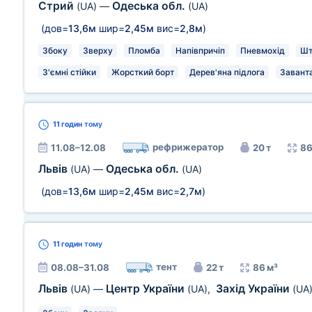
Стрий
Одеська обл.
(UA)
—
(UA)
(дов=
13,6м
шир=
2,45м
вис=
2,8м
)
Збоку
Зверху
Пломба
Напівпричіп
Пневмохід
Шт
З'ємні стійки
Жорсткий борт
Дерев'яна підлога
Заванта
11 годин
тому
рефрижератор
11.08–12.08
20 т
86
Львів
Одеська обл.
(UA)
—
(UA)
(дов=
13,6м
шир=
2,45м
вис=
2,7м
)
11 годин
тому
тент
08.08–31.08
22 т
86 м³
Львів
Центр України
Захід України
(UA)
—
(UA)
,
(UA