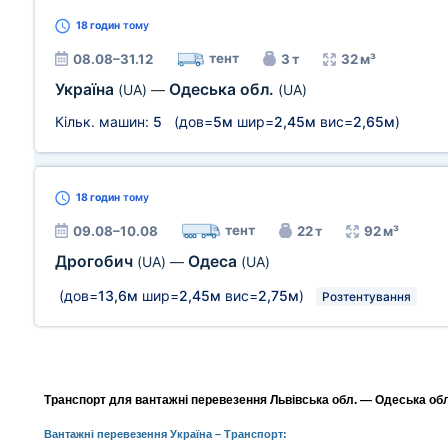
18 годин
тому
тент
08.08–31.12
3 т
32 м³
Україна
Одеська обл.
(UA)
—
(UA)
Кільк. машин:
5
(дов=
5м
шир=
2,45м
вис=
2,65м
)
18 годин
тому
тент
09.08–10.08
22 т
92 м³
Дрогобич
Одеса
(UA)
—
(UA)
(дов=
13,6м
шир=
2,45м
вис=
2,75м
)
Розтентування
Транспорт для вантажні перевезення Львівська обл. — Одеська обл.,
Вантажні перевезення Україна
– Транспорт: