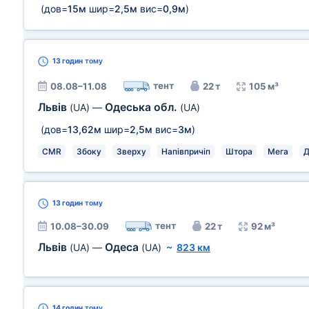
(дов=
15м
шир=
2,5м
вис=
0,9м
)
13 годин
тому
тент
08.08–11.08
22 т
105 м³
Львів
Одеська обл.
(UA)
—
(UA)
(дов=
13,62м
шир=
2,5м
вис=
3м
)
CMR
Збоку
Зверху
Напівпричіп
Штора
Мега
Д
13 годин
тому
тент
10.08–30.09
22 т
92 м³
Львів
Одеса
(UA)
—
(UA)
~
823 км
14 годин
тому