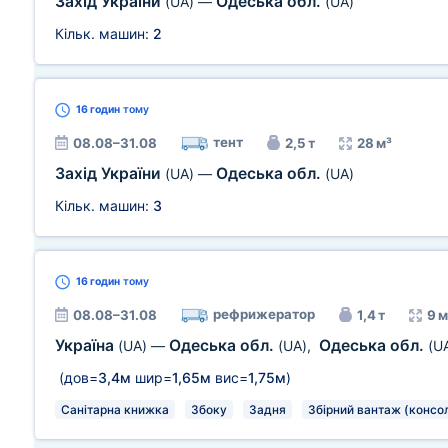
Захід України
Одеська обл.
(UA)
—
(UA)
Кільк. машин:
2
16 годин
тому
тент
08.08–31.08
2,5 т
28 м³
Захід України
Одеська обл.
(UA)
—
(UA)
Кільк. машин:
3
16 годин
тому
рефрижератор
08.08–31.08
1,4 т
9 м
Україна
Одеська обл.
Одеська обл.
(UA)
—
(UA)
,
(U
(дов=
3,4м
шир=
1,65м
вис=
1,75м
)
Санітарна книжка
Збоку
Задня
Збірний вантаж (консол