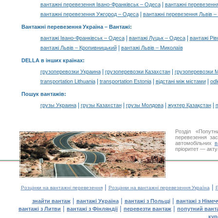
|
вантажні перевезення Івано-Франківськ – Одеса
вантажні перевезенн
|
вантажні перевезення Ужгород – Одеса
вантажні перевезення Львів –
Вантажні перевезення Україна –
Вантажі
:
|
|
вантажі Івано-Франківськ – Одеса
вантажі Луцьк – Одеса
вантажі Рі
|
вантажі Львів – Кропивницький
вантажі Львів – Миколаїв
DELLA в інших країнах
:
|
|
грузоперевозки Украина
грузоперевозки Казахстан
грузоперевозки 
|
|
|
transportation Lithuania
transportation Estonia
відстані між містами
odl
Пошук вантажів
:
|
|
|
|
грузы Украина
грузы Казахстан
грузы Молдова
жүктер Қазақстан
m
Розділ «Попутн
перевезення за
автомобільних
в
пріоритет — акту
|
|
Розцінки на вантажні перевезення
Розцінки на вантажні перевезення Україна
Р
|
|
|
знайти вантаж
вантажі Україна
вантажі з Польщі
вантажі з Німе
|
|
|
вантажі з Литви
вантажі з Фінляндії
перевезти вантаж
попутний вант
кур