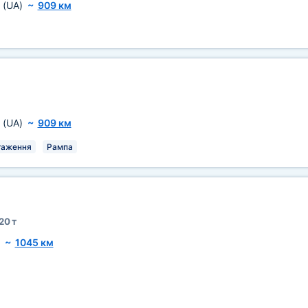
ь
(UA)
~
909 км
ь
(UA)
~
909 км
таження
Рампа
20 т
~
1045 км