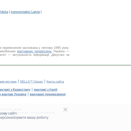
|
|
Polska
transportation Latvia
і перевезення заснована у лютому 1995 року.
томобільних
вантажних перевезень
Україна —
итет — актуальність інформації. Дякуємо за
|
|
 між містами
DELLA™ Classic
Карта сайта
|
антажі з Казахстану
вантажі з Італії
|
и вантаж Україна
вантажні перевезення
торского права.
тажні перевезення' - не дозволяється.
ому сайті.
персоналізувати вашу роботу.