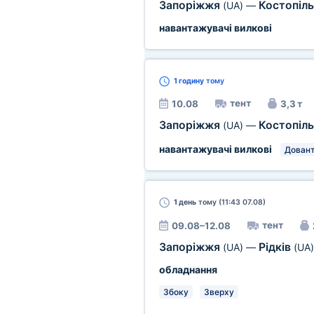
Запоріжжя
Костопіл
(UA)
—
навантажувачі вилкові
1 годину
тому
тент
10.08
3,3 т
Запоріжжя
Костопіл
(UA)
—
навантажувачі вилкові
Дован
1 день
тому (11:43 07.08)
тент
09.08–12.08
Запоріжжя
Рідків
(UA)
—
(UA)
обладнання
Збоку
Зверху