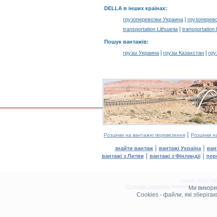
DELLA в інших країнах
:
|
грузоперевозки Украина
грузоперев
|
transportation Lithuania
transportation
Пошук вантажів
:
|
|
грузы Украина
грузы Казахстан
гру
|
Розцінки на вантажні перевезення
Розцінки н
|
|
знайти вантаж
вантажі Україна
ван
|
|
вантажі з Литви
вантажі з Фінляндії
пер
©1995–2026 DEL
Усі права захищені.
Копіювання та розм
Ми викор
0.21(aws4)
Cookies - файли, які зберіг
090826-13:03:05