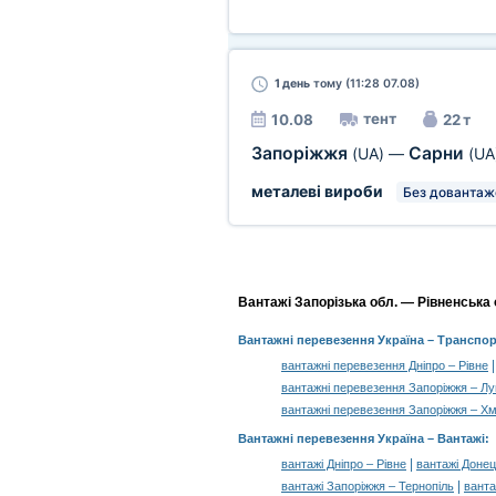
1 день
тому (11:28 07.08)
тент
10.08
22 т
Запоріжжя
Сарни
(UA)
—
(UA
металеві вироби
Без довантаж
Вантажі Запорізька обл. — Рівненська о
Вантажні перевезення Україна
– Транспор
вантажні перевезення Дніпро – Рівне
вантажні перевезення Запоріжжя – Лу
вантажні перевезення Запоріжжя – Х
Вантажні перевезення Україна –
Вантажі
:
|
вантажі Дніпро – Рівне
вантажі Донец
|
вантажі Запоріжжя – Тернопіль
ванта