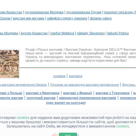
|
|
|
озки Казахстан
грузоперевозки Молдова
грузоперевозки Грузия
transport ciężarowy 
|
|
|
 Estonia
відстані між містами
odległości między miastami
distanţe rutiere
|
|
|
|
зы Молдова
жүктер Қазақстан
marfuri Moldova
náklady Slovensko
ładunki Polska
Розділ «Пошук вантажів / Вантажі Україна». Компанія DELLA™ Вантажн
Наша місія — зручний та якісний інформаційний сервіс у сфері ав
Україна та міжнародних вантажних перевезень. Наш головний пріор
цікавість до нашого сервісу, завжди раді бути корисними для Вас!
|
головна
контакти
|
|
а вантажні перевезення Україна
Розцінки на міжнародні вантажні перевезення
Відстань
|
|
|
|
тажі з Польщі
вантажі з Німеччини
вантажі з Франції
вантажі з Туреччини
в
|
|
|
евезти вантаж
попутний вантаж
міжнародні перевезення вантажів
перевезт
курс валют на сьогодні
LA. Все содержание данного сайта, включая оформление и стиль, являются объектами ав
іщення в інших засобах інформації та інтернет-сайтах без офіційного дозволу 'DELLA™ Ван
истовуємо
cookies
для надання вам додаткових можливостей при роботі на наш
аються у вашому браузері і використовуються більшістю сайтів, щоб допомогти 
Залишаючись на сайті Della, ви погоджуєтеся з використанням
cookies
.
ДЕЛЛА® —
ВАШІ
ВАНТАЖНІ ПЕРЕВЕЗЕННЯ
™!