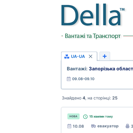
UA-UA
Вантажі:
Запорізька област
09.08–09.10
Знайдено
4
, на сторінці:
25
15 хвилин
тому
НОВА
евакуатор
10.08
3