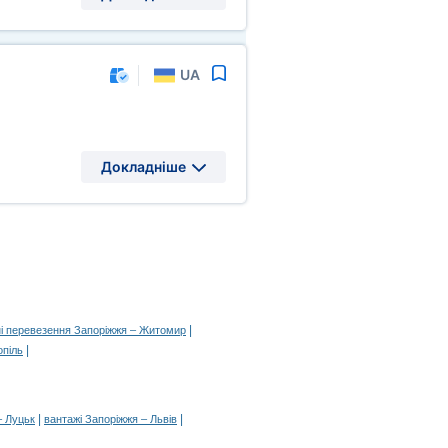
UA
Докладніше
|
і перевезення Запоріжжя – Житомир
|
опіль
|
|
– Луцьк
вантажі Запоріжжя – Львів