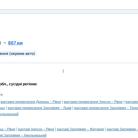
)
~
867 км
ення (окреме авто)
1
бл., сусідні регіони:
т:
|
|
|
вантажні перевезення Донецьк – Рівне
вантажні перевезення Херсон – Рівне
вантажн
|
|
цьк
вантажні перевезення Запоріжжя – Львів
вантажні перевезення Запоріжжя – Терн
мельницький
|
|
|
ьк – Рівне
вантажі Херсон – Рівне
вантажі Запоріжжя – Житомир
вантажі Запоріжжя 
жі Запоріжжя – Хмельницький