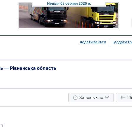
Неділя
09 серпня 2026 р.
додати вантаж
додати тр
ь — Рівненська область
За весь час
25
 т