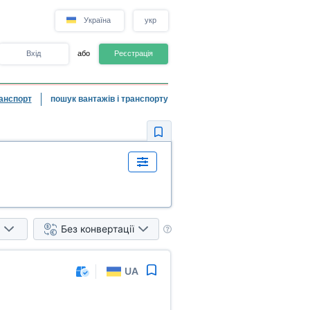
Україна
укр
Вхід
або
Реєстрація
анспорт
пошук вантажів і транспорту
Без конвертації
UA