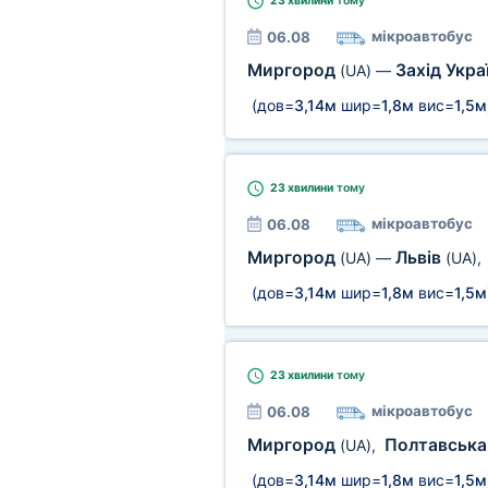
23 хвилини
тому
мікроавтобус
06.08
Миргород
Захід Укра
(UA)
—
(дов=
3,14м
шир=
1,8м
вис=
1,5м
23 хвилини
тому
мікроавтобус
06.08
Миргород
Львів
(UA)
—
(UA)
,
(дов=
3,14м
шир=
1,8м
вис=
1,5м
23 хвилини
тому
мікроавтобус
06.08
Миргород
Полтавська
(UA)
,
(дов=
3,14м
шир=
1,8м
вис=
1,5м