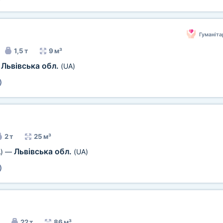
Гуманіта
1,5 т
9 м³
Львівська обл.
(UA)
)
2 т
25 м³
Львівська обл.
)
—
(UA)
)
22 т
86 м³