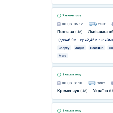
7 хвилин
тому
тент
06.08–05.12
Полтава
Львівська о
(UA)
—
(дов=
6,9м
шир=
2,45м
вис=
3м
)
Зверху
Задня
Постійно
Ці
Мега
8 хвилин
тому
тент
06.08–31.10
Кременчук
Україна
(UA)
—
(U
8 хвилин
тому