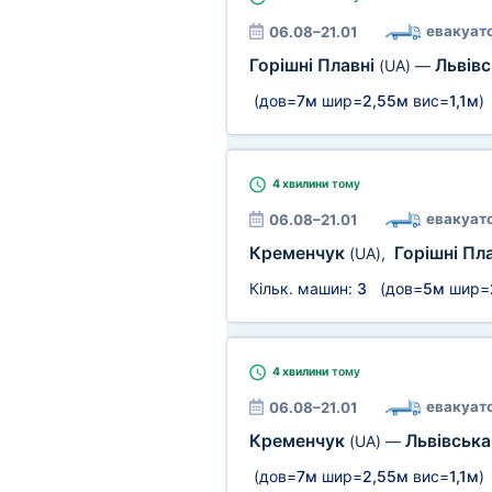
евакуат
06.08–21.01
Горішні Плавні
Львівс
(UA)
—
(дов=
7м
шир=
2,55м
вис=
1,1м
)
4 хвилини
тому
евакуат
06.08–21.01
Кременчук
Горішні Пл
(UA)
,
Кільк. машин:
3
(дов=
5м
шир=
4 хвилини
тому
евакуат
06.08–21.01
Кременчук
Львівська
(UA)
—
(дов=
7м
шир=
2,55м
вис=
1,1м
)