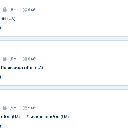
1,5 т
9 м³
їни
(UA)
)
1,5 т
9 м³
Львівська обл.
(UA)
)
1,5 т
9 м³
 обл.
Львівська обл.
(UA)
—
(UA)
)