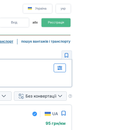
Україна
укр
Вхід
або
Реєстрація
анспорт
пошук вантажів і транспорту
Без конвертації
UA
95 грн/км