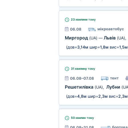
23 хвилини
тому
мікроавтобус
06.08
Миргород
Львів
(UA)
—
(UA)
,
(дов=
3,14м
шир=
1,8м
вис=
1,5м
31 хвилину
тому
тент
06.08–07.08
Решетилівка
Лубни
(UA)
,
(UA
(дов=
4,8м
шир=
2,3м
вис=
2,3м
50 хвилин
тому
бортова
06.08–31.08