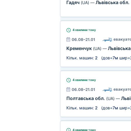
Гадяч
Львівська обл.
(UA)
—
4 хвилини
тому
евакуат
06.08–21.01
Кременчук
Львівська
(UA)
—
Кільк. машин:
2
(дов=
7м
шир=
4 хвилини
тому
евакуат
06.08–21.01
Полтавська обл.
Льві
(UA)
—
Кільк. машин:
2
(дов=
7м
шир=
4 хвилини
тому