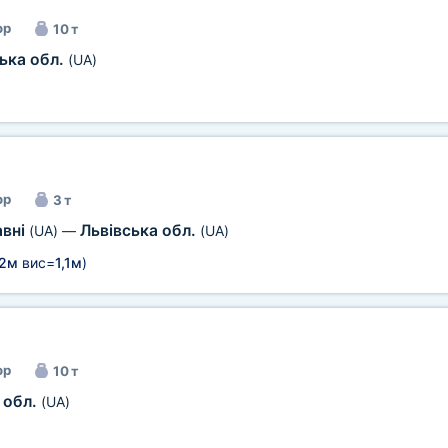
ор
10 т
ька обл.
(UA)
ор
3 т
авні
Львівська обл.
(UA)
—
(UA)
2м
вис=
1,1м
)
ор
10 т
 обл.
(UA)