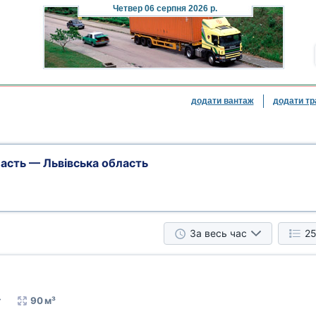
Четвер
06 серпня 2026 р.
додати вантаж
додати тр
асть — Львівська область
За весь час
25
т
90 м³