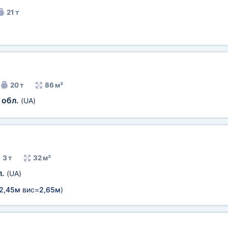
21 т
20 т
86 м³
 обл.
(UA)
3 т
32 м³
л.
(UA)
2,45м
вис=
2,65м
)