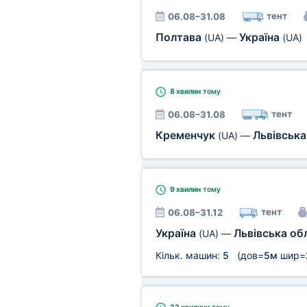
тент
06.08–31.08
Полтава
Україна
(UA)
—
(UA)
8 хвилин
тому
тент
06.08–31.08
Кременчук
Львівська
(UA)
—
9 хвилин
тому
тент
06.08–31.12
Україна
Львівська об
(UA)
—
Кільк. машин:
5
(дов=
5м
шир=