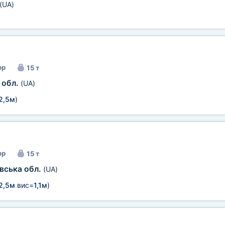
(UA)
ор
15 т
 обл.
(UA)
2,5м
)
ор
15 т
вська обл.
(UA)
2,5м
вис=
1,1м
)