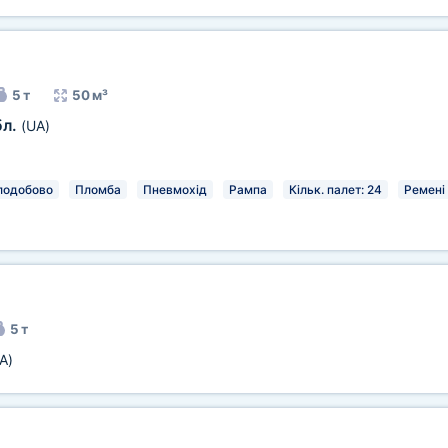
5 т
50 м³
бл.
(UA)
лодобово
Пломба
Пневмохід
Рампа
Кільк. палет: 24
Ремені
5 т
A)