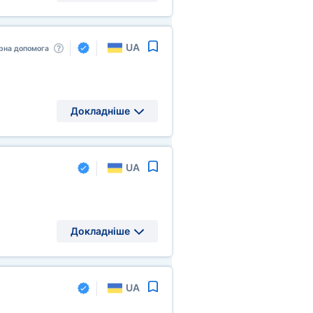
UA
рна допомога
Докладніше
UA
Докладніше
UA