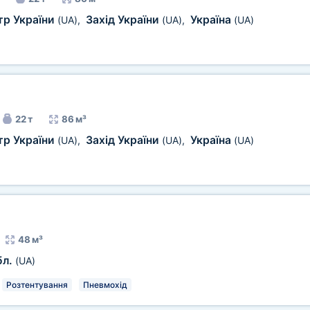
тр України
Захід України
Україна
(UA)
,
(UA)
,
(UA)
22 т
86 м³
тр України
Захід України
Україна
(UA)
,
(UA)
,
(UA)
48 м³
бл.
(UA)
Розтентування
Пневмохід