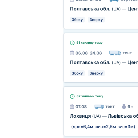
Полтавська обл.
Цен
(UA)
—
Збоку
Зверху
51 хвилину
тому
тент
06.08–24.08
Полтавська обл.
Цен
(UA)
—
Збоку
Зверху
52 хвилини
тому
тент
07.08
6 т
Лохвиця
Львівська о
(UA)
—
(дов=
6,4м
шир=
2,5м
вис=
3м
)