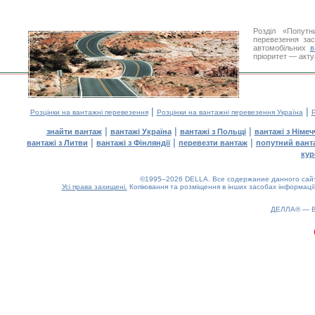
Розділ «Попутн
перевезення за
автомобільних
в
пріоритет — акту
|
|
Розцінки на вантажні перевезення
Розцінки на вантажні перевезення Україна
Р
|
|
|
знайти вантаж
вантажі Україна
вантажі з Польщі
вантажі з Німе
|
|
|
вантажі з Литви
вантажі з Фінляндії
перевезти вантаж
попутний вант
кур
©1995–2026 DELLA. Все содержание данного сайта
Усі права захищені.
Копіювання та розміщення в інших засобах інформації
ДЕЛЛА® —
0.25(aws2)
100826-08:47:20