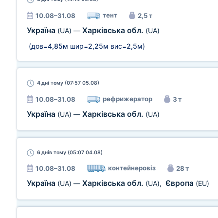
тент
10.08–31.08
2,5 т
Україна
Харківська обл.
(UA)
—
(UA)
(дов=
4,85м
шир=
2,25м
вис=
2,5м
)
4 дні
тому (07:57 05.08)
рефрижератор
10.08–31.08
3 т
Україна
Харківська обл.
(UA)
—
(UA)
6 днів
тому (05:07 04.08)
контейнеровіз
10.08–31.08
28 т
Україна
Харківська обл.
Європа
(UA)
—
(UA)
,
(EU)