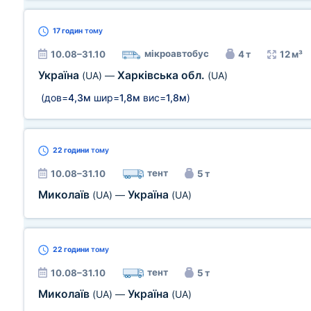
17 годин
тому
мікроавтобус
10.08–31.10
4 т
12 м³
Україна
Харківська обл.
(UA)
—
(UA)
(дов=
4,3м
шир=
1,8м
вис=
1,8м
)
22 години
тому
тент
10.08–31.10
5 т
Миколаїв
Україна
(UA)
—
(UA)
22 години
тому
тент
10.08–31.10
5 т
Миколаїв
Україна
(UA)
—
(UA)