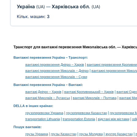
Україна
Харківська обл.
(UA)
—
(UA)
Кільк. машин:
3
Транспорт для вантажні перевезення Миколаївська обл. — Харківська
Вантажні перевезення Україна
– Транспорт:
|
вантажні перевезення Дніпро – Харків
вантажні перевезення Кропивни
|
вантажні перевезення Миколаїв – Дніпро
вантажні перевезення Микол
вантажні перевезення Миколаїв – Суми
Вантажні перевезення Україна –
Вантажі
:
|
|
вантажі Дніпро – Харків
вантажі Кропивницький – Харків
вантажі Одес
|
|
вантажі Миколаїв – Луганськ
вантажі Миколаїв – Полтава
вантажі Ми
DELLA в інших країнах
:
|
|
грузоперевозки Украина
грузоперевозки Казахстан
грузоперевозки 
|
|
|
transportation Lithuania
transportation Estonia
відстані між містами
odl
Пошук вантажів
:
|
|
|
|
грузы Украина
грузы Казахстан
грузы Молдова
жүктер Қазақстан
m