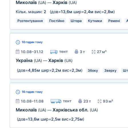
Миколаїв
Харків
(UA)
—
(UA)
Кільк. машин:
2
(дов=
13,6м
шир=
2,4м
вис=
2,8м
)
Розтентування
Постійно
Штора
Кутники
Ремені
10 годин
тому
тент
10.08–31.12
3 т
27 м³
Україна
Харків
(UA)
—
(UA)
(дов=
4,85м
шир=
2,2м
вис=
2,3м
)
Збоку
Зверху
Шт
16 годин
тому
тент
10.08–11.08
23 т
93 м³
Миколаїв
Харківська обл.
(UA)
—
(UA)
(дов=
13,6м
шир=
2,5м
вис=
2,75м
)