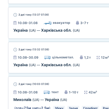
2 дні
тому (13:37 07.08)
евакуатор
10.08–31.08
3–7 т
Україна
Харківська обл.
(UA)
—
(UA)
2 дні
тому (13:32 07.08)
цільнометал.
10.08–30.09
1,2 т
12 м³
Україна
Харківська обл.
(UA)
—
(UA)
2 дні
тому (10:03 07.08)
тент
10.08–31.08
1–10 т
42 м³
Миколаїв
Україна
(UA)
—
(UA)
(дов=
7,5м
шир=
2,5м
)
Збоку
Задня
Гідроборт
Рокл