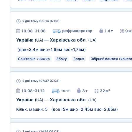
2 дні
тому (09:14 07.08)
рефрижератор
10.08–31.08
1,4 т
9 м
Україна
Харківська обл.
(UA)
—
(UA)
(дов=
3,4м
шир=
1,65м
вис=
1,75м
)
Санітарна книжка
Збоку
Задня
Збірний вантаж (консол
2 дні
тому (07:37 07.08)
тент
10.08–31.12
3 т
32 м³
Україна
Харківська обл.
(UA)
—
(UA)
Кільк. машин:
5
(дов=
5м
шир=
2,45м
вис=
2,65м
)
3 дні
тому (14:14 06.08)