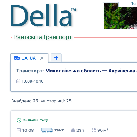
Пон
UA-UA
Транспорт:
Миколаївська область — Харківська
10.08–10.10
Знайдено
25
, на сторінці:
25
25 хвилин
тому
тент
10.08
23 т
90 м³