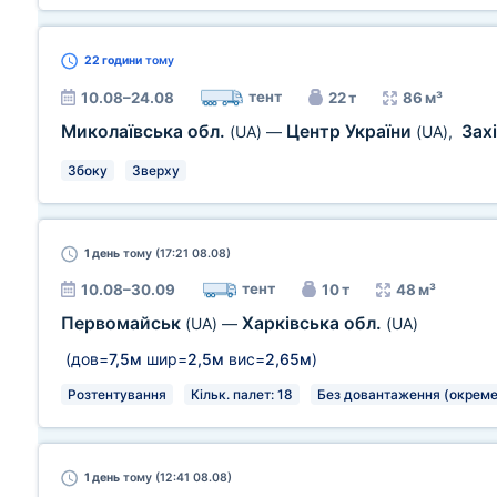
22 години
тому
тент
10.08–24.08
22 т
86 м³
Миколаївська обл.
Центр України
Зах
(UA)
—
(UA)
,
Збоку
Зверху
1 день
тому (17:21 08.08)
тент
10.08–30.09
10 т
48 м³
Первомайськ
Харківська обл.
(UA)
—
(UA)
(дов=
7,5м
шир=
2,5м
вис=
2,65м
)
Розтентування
Кільк. палет: 18
Без довантаження (окреме
1 день
тому (12:41 08.08)