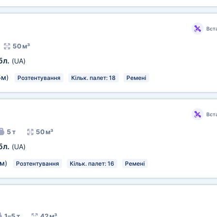
Вст
50 м³
бл.
(UA)
5м
)
Розтентування
Кільк. палет: 18
Ремені
Вст
5 т
50 м³
бл.
(UA)
5м
)
Розтентування
Кільк. палет: 16
Ремені
1–5 т
42 м³