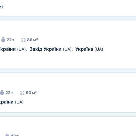
м
)
22 т
86 м³
України
Захід України
Україна
(UA)
,
(UA)
,
(UA)
22 т
90 м³
країни
(UA)