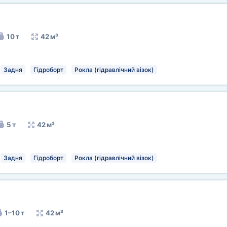
10 т
42 м³
Задня
Гідроборт
Рокла (гідравлічний візок)
5 т
42 м³
Задня
Гідроборт
Рокла (гідравлічний візок)
1–10 т
42 м³