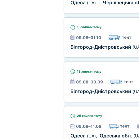
Одеса
Чернівецька о
(UA)
—
18 хвилин
тому
тент
09.08–31.10
Білгород-Дністровський
(U
18 хвилин
тому
тент
09.08–30.09
Білгород-Дністровський
(U
25 хвилин
тому
тент
09.08–11.08
Одеса
Одеська обл.
(UA)
,
(U