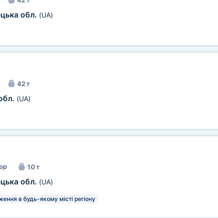
42 т
ецька обл.
(UA)
42 т
обл.
(UA)
ор
10 т
ецька обл.
(UA)
ення в будь-якому місті регіону