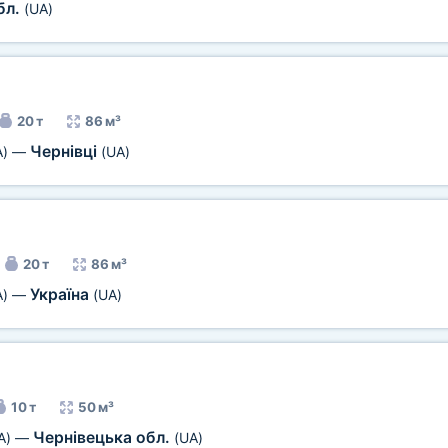
бл.
(UA)
20 т
86 м³
Чернівці
A)
—
(UA)
20 т
86 м³
Україна
A)
—
(UA)
10 т
50 м³
Чернівецька обл.
A)
—
(UA)