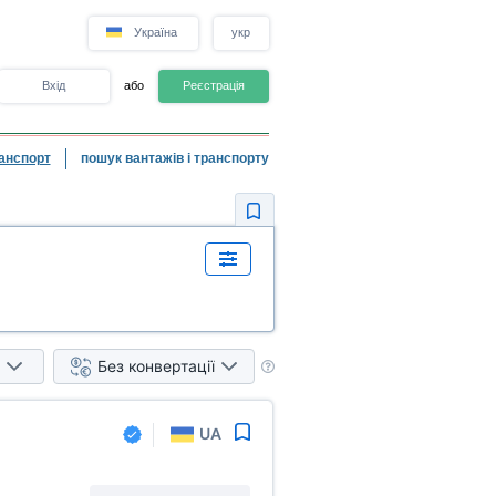
Україна
укр
Вхід
або
Реєстрація
анспорт
пошук вантажів і транспорту
Без конвертації
UA