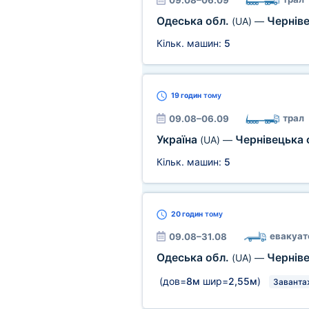
09.08–06.09
Одеська обл.
Чернів
(UA)
—
Кільк. машин:
5
19 годин
тому
трал
09.08–06.09
Україна
Чернівецька 
(UA)
—
Кільк. машин:
5
20 годин
тому
евакуат
09.08–31.08
Одеська обл.
Чернів
(UA)
—
(дов=
8м
шир=
2,55м
)
Завантаж