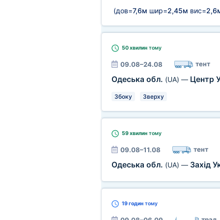
(дов=
7,6м
шир=
2,45м
вис=
2,6
50 хвилин
тому
тент
09.08–24.08
Одеська обл.
Центр 
(UA)
—
Збоку
Зверху
59 хвилин
тому
тент
09.08–11.08
Одеська обл.
Захід У
(UA)
—
19 годин
тому
трал