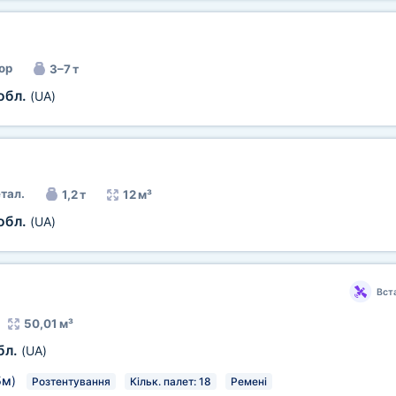
ор
3–7 т
обл.
(UA)
тал.
1,2 т
12 м³
обл.
(UA)
Вст
50,01 м³
бл.
(UA)
5м
)
Розтентування
Кільк. палет: 18
Ремені