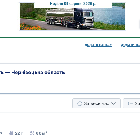
Неділя
09 серпня 2026 р.
додати вантаж
додати тр
ь — Чернівецька область
За весь час
25
р
22 т
86 м³