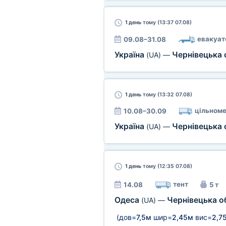
1 день
тому (13:37 07.08)
евакуат
09.08–31.08
Україна
Чернівецька 
(UA)
—
1 день
тому (13:32 07.08)
цільноме
10.08–30.09
Україна
Чернівецька 
(UA)
—
1 день
тому (12:35 07.08)
тент
14.08
5 т
Одеса
Чернівецька о
(UA)
—
(дов=
7,5м
шир=
2,45м
вис=
2,7