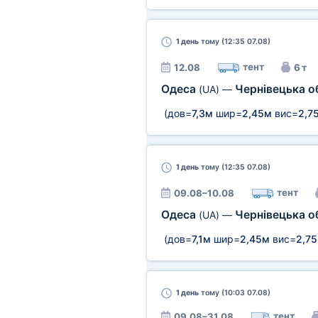
1 день
тому (12:35 07.08)
тент
12.08
6 т
Одеса
Чернівецька о
(UA)
—
(дов=
7,3м
шир=
2,45м
вис=
2,7
1 день
тому (12:35 07.08)
тент
09.08–10.08
Одеса
Чернівецька о
(UA)
—
(дов=
7,1м
шир=
2,45м
вис=
2,7
1 день
тому (10:03 07.08)
тент
09.08–31.08