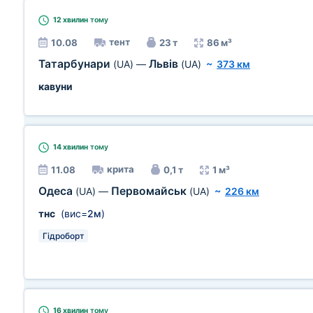
12 хвилин
тому
тент
10.08
23 т
86 м³
Татарбунари
Львів
(UA)
—
(UA)
~
373 км
кавуни
14 хвилин
тому
крита
11.08
0,1 т
1 м³
Одеса
Первомайськ
(UA)
—
(UA)
~
226 км
тнс
(вис=
2м
)
Гідроборт
16 хвилин
тому