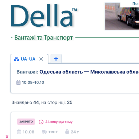
Пон
UA-UA
Вантажі:
Одеська область — Миколаївська обла
10.08–10.10
Знайдено
44
, на сторінці:
25
24 секунди
тому
ЗАКРИТО
тент
10.08
24 т
X