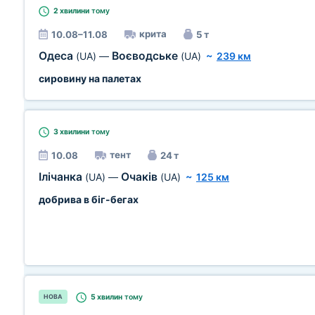
2 хвилини
тому
крита
10.08–11.08
5 т
Одеса
Воєводське
(UA)
—
(UA)
~
239 км
сировину на палетах
3 хвилини
тому
тент
10.08
24 т
Ілічанка
Очаків
(UA)
—
(UA)
~
125 км
добрива в біг-бегах
5 хвилин
тому
НОВА