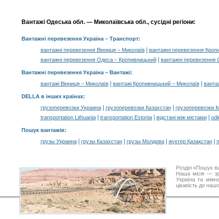
Вантажі Одеська обл. — Миколаївська обл., сусідні регіони:
Вантажні перевезення Україна
– Транспорт:
|
вантажні перевезення Вінниця – Миколаїв
вантажні перевезення Кроп
|
вантажні перевезення Одеса – Кропивницький
вантажні перевезення 
Вантажні перевезення Україна –
Вантажі
:
|
|
вантажі Вінниця – Миколаїв
вантажі Кропивницький – Миколаїв
ванта
DELLA в інших країнах
:
|
|
грузоперевозки Украина
грузоперевозки Казахстан
грузоперевозки 
|
|
|
transportation Lithuania
transportation Estonia
відстані між містами
odl
Пошук вантажів
:
|
|
|
|
грузы Украина
грузы Казахстан
грузы Молдова
жүктер Қазақстан
m
Розділ «Пошук в
Наша місія — зр
Україна та міжн
цікавість до наш