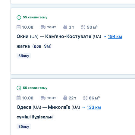
55 хвилин
тому
тент
10.08
3 т
50 м³
Окни
Кам'яно-Костувате
(UA)
—
(UA)
~
194 км
жатка
(дов=
9м
)
Збоку
55 хвилин
тому
тент
10.08
22 т
86 м³
Одеса
Миколаїв
(UA)
—
(UA)
~
133 км
суміші будівельні
Збоку