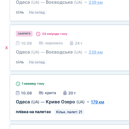
Одеса
Воєводське
(UA)
—
(UA)
~
239 км
сіль
На склад
24 секунди
тому
ЗАКРИТО
зерновоз
10.08
24 т
X
Одеса
Воєводське
(UA)
—
(UA)
~
239 км
сіль
На склад
1 хвилину
тому
крита
10.08
20 т
Одеса
Криве Озеро
(UA)
—
(UA)
~
179 км
плівка на палетах
Кільк. палет: 21