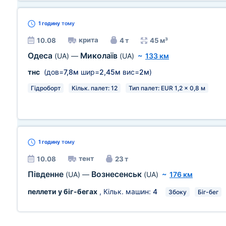
1 годину
тому
крита
10.08
4 т
45 м³
Одеса
Миколаїв
(UA)
—
(UA)
~
133 км
тнс
(дов=
7,8м
шир=
2,45м
вис=
2м
)
Гідроборт
Кільк. палет: 12
Тип палет: EUR 1,2 x 0,8 м
1 годину
тому
тент
10.08
23 т
Південне
Вознесенськ
(UA)
—
(UA)
~
176 км
пеллети у біг-бегах
, Кільк. машин:
4
Збоку
Біг-бег