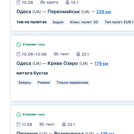
крита
10.08
15 т
Одеса
Первомайськ
(UA)
—
(UA)
~
226 км
тнв на палетах
Задня
Кільк. палет: 30
Тип палет: EUR 1
8 хвилин
тому
тент
10.08–13.08
22 т
Одеса
Криве Озеро
(UA)
—
(UA)
~
179 км
метал в бухтах
Зверху
Ремені
Тільки перевізник
9 хвилин
тому
тент
11.08
23 т
Південне
Вознесенськ
(UA)
—
(UA)
~
176 км