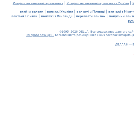
|
|
Розцінки на вантажні перевезення
Розцінки на вантажні перевезення Україна
Р
|
|
|
знайти вантаж
вантажі Україна
вантажі з Польщі
вантажі з Німе
|
|
|
вантажі з Литви
вантажі з Фінляндії
перевезти вантаж
попутний вант
кур
©1995–2026 DELLA. Все содержание данного сайта
Усі права захищені.
Копіювання та розміщення в інших засобах інформації
ДЕЛЛА® —
0.19(aws2)
100826-09:21:52