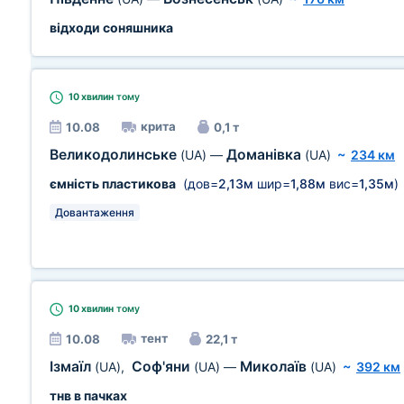
відходи соняшника
10 хвилин
тому
крита
10.08
0,1 т
Великодолинське
Доманівка
(UA)
—
(UA)
~
234 км
ємність пластикова
(дов=
2,13м
шир=
1,88м
вис=
1,35м
)
Довантаження
10 хвилин
тому
тент
10.08
22,1 т
Ізмаїл
Соф'яни
Миколаїв
(UA)
,
(UA)
—
(UA)
~
392 км
тнв в пачках