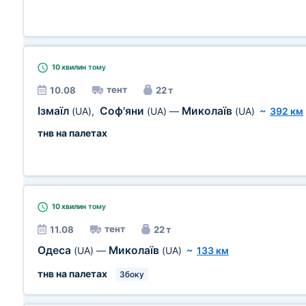
10 хвилин
тому
тент
10.08
22 т
Ізмаїл
Соф'яни
Миколаїв
(UA)
,
(UA)
—
(UA)
~
392 км
тнв на палетах
10 хвилин
тому
тент
11.08
22 т
Одеса
Миколаїв
(UA)
—
(UA)
~
133 км
тнв на палетах
Збоку