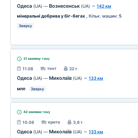
Одеса
Вознесенськ
(UA)
—
(UA)
~
142 км
мінеральні добрива у біг-бегах
, Кільк. машин:
5
Зверху
31 хвилину
тому
тент
11.08
22 т
Одеса
Миколаїв
(UA)
—
(UA)
~
133 км
мпп
Зверху
42 хвилини
тому
крита
10.08
3,6 т
Одеса
Миколаїв
(UA)
—
(UA)
~
133 км