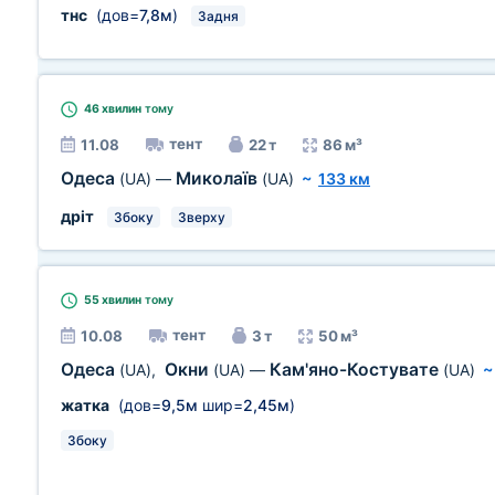
тнс
(дов=
7,8м
)
Задня
46 хвилин
тому
тент
11.08
22 т
86 м³
Одеса
Миколаїв
(UA)
—
(UA)
~
133 км
дріт
Збоку
Зверху
55 хвилин
тому
тент
10.08
3 т
50 м³
Одеса
Окни
Кам'яно-Костувате
(UA)
,
(UA)
—
(UA)
жатка
(дов=
9,5м
шир=
2,45м
)
Збоку