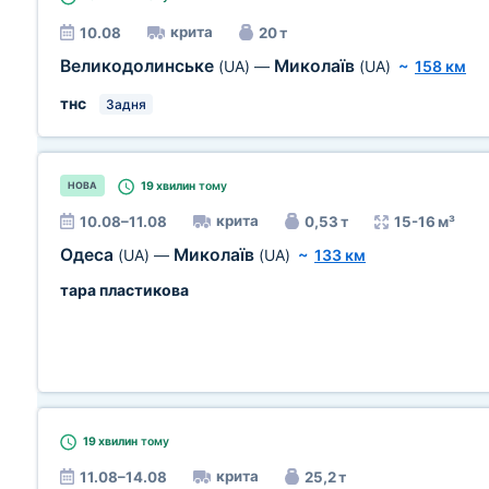
крита
10.08
20 т
Великодолинське
Миколаїв
(UA)
—
(UA)
~
158 км
тнс
Задня
19 хвилин
тому
НОВА
крита
10.08–11.08
0,53 т
15-16 м³
Одеса
Миколаїв
(UA)
—
(UA)
~
133 км
тара пластикова
19 хвилин
тому
крита
11.08–14.08
25,2 т