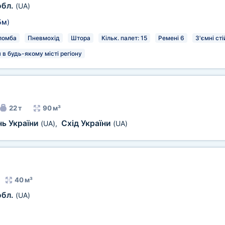
обл.
(UA)
5м
)
ломба
Пневмохід
Штора
Кільк. палет: 15
Ремені 6
З'ємні сті
в будь-якому місті регіону
22 т
90 м³
нь України
Схід України
(UA)
,
(UA)
40 м³
обл.
(UA)