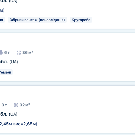
обл.
(UA)
5м
)
ня
Збірний вантаж (консолідація)
Кругорейс
6 т
36 м³
обл.
(UA)
Ремені
3 т
32 м³
обл.
(UA)
2,45м
вис=
2,65м
)