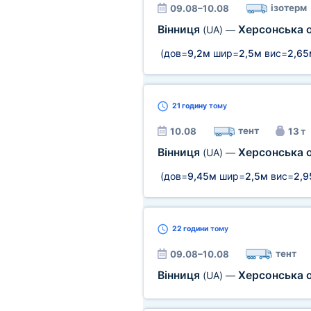
ізотерм
09.08–10.08
Вінниця
Херсонська 
(UA)
—
(дов=
9,2м
шир=
2,5м
вис=
2,65
21 годину
тому
тент
10.08
13 т
Вінниця
Херсонська 
(UA)
—
(дов=
9,45м
шир=
2,5м
вис=
2,9
22 години
тому
тент
09.08–10.08
Вінниця
Херсонська 
(UA)
—