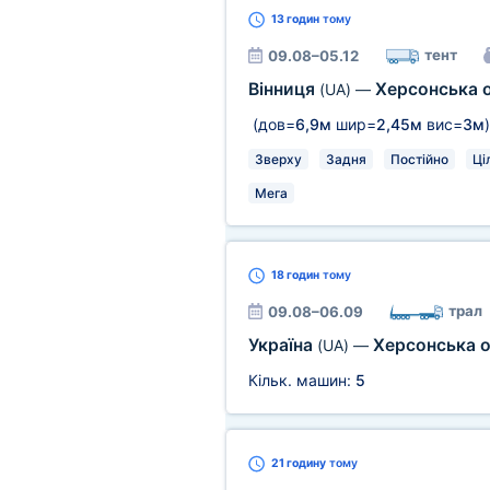
13 годин
тому
тент
09.08–05.12
Вінниця
Херсонська 
(UA)
—
(дов=
6,9м
шир=
2,45м
вис=
3м
)
Зверху
Задня
Постійно
Ці
Мега
18 годин
тому
трал
09.08–06.09
Україна
Херсонська 
(UA)
—
Кільк. машин:
5
21 годину
тому