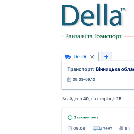
UA-UA
Транспорт:
Вінницька обла
09.08–09.10
Знайдено
40
, на сторінці:
25
2 хвилини
тому
тент
09.08
6 т