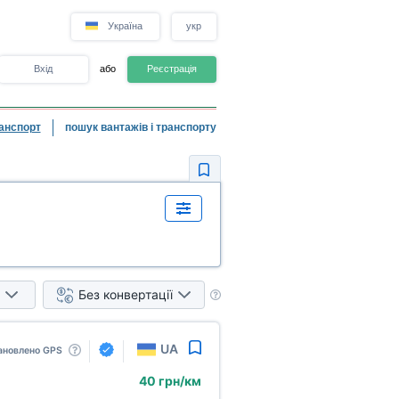
Україна
укр
Вхід
або
Реєстрація
анспорт
пошук вантажів і транспорту
Без конвертації
UA
ановлено GPS
40 грн/км