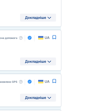
Докладніше
UA
рна допомога
Докладніше
UA
ановлено GPS
Докладніше