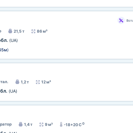
Вст
р
21,5 т
86 м³
обл.
(UA)
65м
)
тал.
1,2 т
12 м³
обл.
(UA)
0
ратор
1,4 т
9 м³
-18+20 C