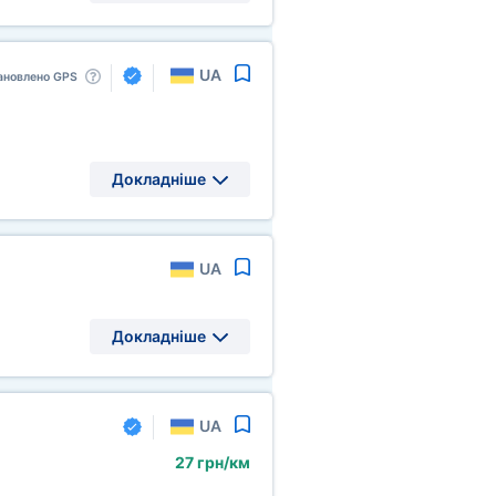
UA
ановлено GPS
Докладніше
UA
Докладніше
UA
27 грн/км