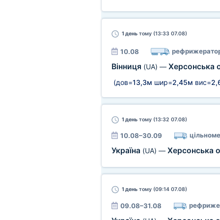
1 день
тому (13:33 07.08)
рефрижерато
10.08
Вінниця
Херсонська 
(UA)
—
(дов=
13,3м
шир=
2,45м
вис=
2,
1 день
тому (13:32 07.08)
цільноме
10.08–30.09
Україна
Херсонська 
(UA)
—
1 день
тому (09:14 07.08)
рефриже
09.08–31.08