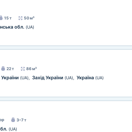
15 т
50 м³
нська обл.
(UA)
)
22 т
86 м³
 України
Захід України
Україна
(UA)
,
(UA)
,
(UA)
ор
3–7 т
обл.
(UA)