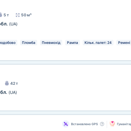
5 т
50 м³
обл.
(UA)
лодобово
Пломба
Пневмохід
Рампа
Кільк. палет: 24
Ремені
42 т
обл.
(UA)
Встановлено GPS
Гуманіта