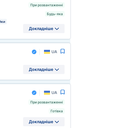
При розвантаженні
Будь-яка
йки
Докладніше
UA
Докладніше
UA
При розвантаженні
Готівка
Докладніше