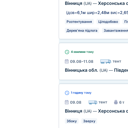
Вінниця
Херсонська 
(UA)
—
(дов=
6,1м
шир=
2,48м
вис=
2,6
Розтентування
Цілодобово
П
Дерев'яна підлога
Завантаження 
4 хвилини
тому
тент
09.08–11.08
Вінницька обл.
Півде
(UA)
—
1 годину
тому
тент
09.08
6 т
Вінниця
Херсонська 
(UA)
—
Збоку
Зверху