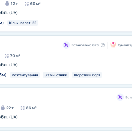
12 т
60 м³
обл.
(UA)
м
)
Кільк. палет: 22
Встановлено GPS
Гуманіта
70 м³
обл.
(UA)
5м
)
Розтентування
З'ємні стійки
Жорсткий борт
Вст
22 т
86 м³
обл.
(UA)