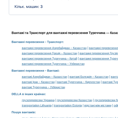
Кільк. машин:
3
Вантажі та Транспорт для вантажні перевезення Туреччина — Казах
Вантажні перевезення
– Транспорт:
|
вантажні перевезення Азербайджан – Казахстан
вантажні перевезення
|
вантажні перевезення Греція – Казахстан
вантажні перевезення Грузія
|
вантажні перевезення Туреччина – Китай
вантажні перевезення Туреч
вантажні перевезення Туреччина – Узбекистан
Вантажні перевезення –
Вантажі
:
|
|
вантажі Азербайджан – Казахстан
вантажі Болгарія – Казахстан
ванта
|
|
вантажі Ірак – Казахстан
вантажі Туреччина – Киргизстан
вантажі Ту
вантажі Туреччина – Узбекистан
DELLA в інших країнах
:
|
|
грузоперевозки Украина
грузоперевозки Казахстан
грузоперевозки 
|
|
|
transportation Lithuania
transportation Estonia
відстані між містами
odl
Пошук вантажів
: