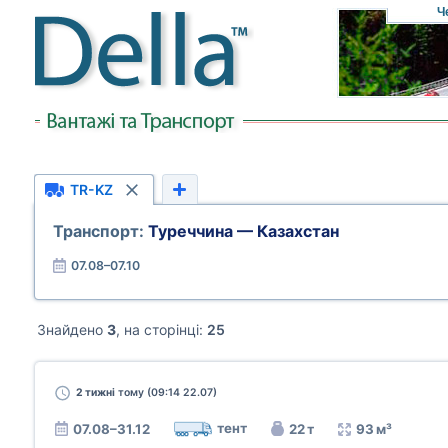
Ч
TR-KZ
Транспорт:
Туреччина — Казахстан
07.08–07.10
Знайдено
3
, на сторінці:
25
2 тижні
тому (09:14 22.07)
тент
07.08–31.12
22 т
93 м³