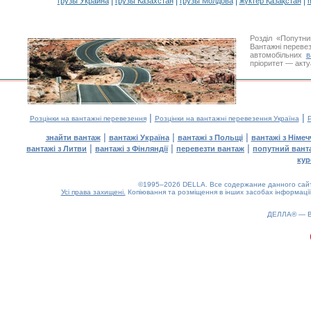
|
|
|
|
грузы Украина
грузы Казахстан
грузы Молдова
жүктер Қазақстан
m
Розділ «Попутн
Вантажні перевез
автомобільних
в
пріоритет — акту
|
|
Розцінки на вантажні перевезення
Розцінки на вантажні перевезення Україна
Р
|
|
|
знайти вантаж
вантажі Україна
вантажі з Польщі
вантажі з Німе
|
|
|
вантажі з Литви
вантажі з Фінляндії
перевезти вантаж
попутний вант
кур
©1995–2026 DELLA. Все содержание данного сайта
Усі права захищені.
Копіювання та розміщення в інших засобах інформації
ДЕЛЛА® —
0.12(aws2)
070826-00:54:35