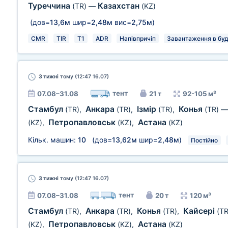
Туреччина
Казахстан
(TR)
—
(KZ)
(дов=
13,6м
шир=
2,48м
вис=
2,75м
)
CMR
TIR
T1
ADR
Напівпричіп
Завантаження в буд
3 тижні
тому (12:47 16.07)
тент
07.08–31.08
21 т
92-105 м³
Стамбул
Анкара
Ізмір
Конья
(TR)
,
(TR)
,
(TR)
,
(TR)
Петропавловськ
Астана
(KZ)
,
(KZ)
,
(KZ)
Кільк. машин:
10
(дов=
13,62м
шир=
2,48м
)
Постійно
3 тижні
тому (12:47 16.07)
тент
07.08–31.08
20 т
120 м³
Стамбул
Анкара
Конья
Кайсері
(TR)
,
(TR)
,
(TR)
,
(TR
Петропавловськ
Астана
(KZ)
,
(KZ)
,
(KZ)