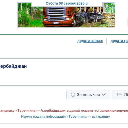
Субота
08 серпня 2026 р.
додати вантаж
додати тр
зербайджан
За весь час
25
напрямку «Туреччина — Азербайджан» в даний момент усі заявки виконуют
Нижче надана інформація «Туреччина — всі країни»