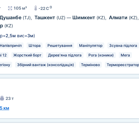
0
т
105 м³
-22 C
Душанбе
Ташкент
Шимкент
Алмати
(TJ)
,
(UZ)
—
(KZ)
,
(KZ)
ар
(KZ)
р=
2,5м
вис=
3м
)
Напівпричіп
Штора
Решетування
Маніпулятор
Зсувна підлога
і 12
Жорсткий борт
Дерев'яна підлога
Рога (коники)
Мега
егіону
Збірний вантаж (консолідація)
Терміново
Термореєстрато
23 т
5 км