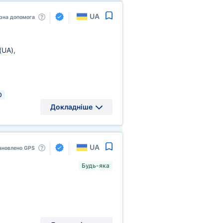
UA
рна допомога
(UA)
,
0
Докладніше
UA
ановлено GPS
Будь-яка