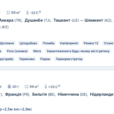
0
т
86 м³
-22 C
Анкара
Душанбе
Ташкент
Шимкент
(TR)
,
(TJ)
,
(UZ)
—
(KZ)
,
а
(KZ)
Щотижня
Цілодобово
Пломба
Напівпричіп
Ремені 12
З'ємні
а
Рога (коники)
Мега
Завантаження в будь-якому місті регіону
ругорейс
Терміново
Пором
Термореєстратор
0
р
20 т
96 м³
+25 C
Франція
Бельгія
Німеччина
Нідерланд
T)
,
(FR)
,
(BE)
,
(DE)
,
р=
2,5м
вис=
2,9м
)