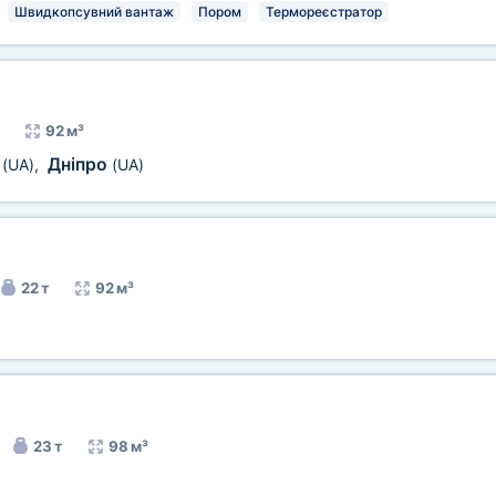
Швидкопсувний вантаж
Пором
Термореєстратор
92 м³
.
Дніпро
(UA)
,
(UA)
22 т
92 м³
23 т
98 м³