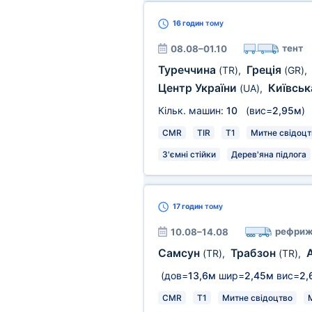
16 годин
тому
тент
08.08–01.10
Туреччина
Греція
(TR)
,
(GR)
,
Центр України
Київськ
(UA)
,
Кільк. машин:
10
(вис=
2,95м
)
CMR
TIR
T1
Митне свідоцт
З'ємні стійки
Дерев'яна підлога
17 годин
тому
рефриж
10.08–14.08
Самсун
Трабзон
(TR)
,
(TR)
,
(дов=
13,6м
шир=
2,45м
вис=
2,
CMR
T1
Митне свідоцтво