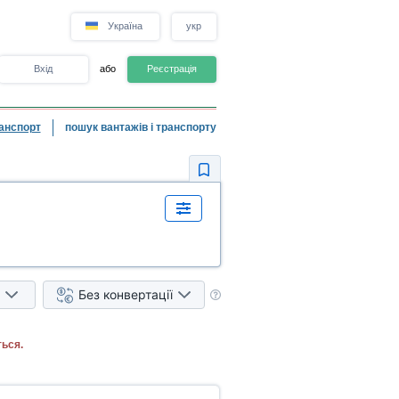
Україна
укр
Вхід
або
Реєстрація
анспорт
пошук вантажів і транспорту
Без конвертації
ься.