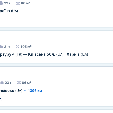
22 т
86 м³
раїна
(UA)
21 т
105 м³
рзурум
Київська обл.
Харків
(TR)
—
(UA)
,
(UA)
23 т
86 м³
нківськ
(UA)
~
1396 км
м
)