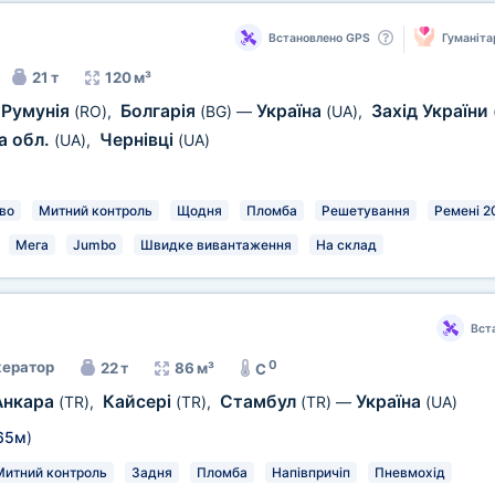
Встановлено GPS
Гуманіта
21 т
120 м³
Румунія
Болгарія
Україна
Захід України
(RO)
,
(BG)
—
(UA)
,
а обл.
Чернівці
(UA)
,
(UA)
во
Митний контроль
Щодня
Пломба
Решетування
Ремені 2
Мега
Jumbo
Швидке вивантаження
На склад
Вст
0
ератор
22 т
86 м³
C
Анкара
Кайсері
Стамбул
Україна
(TR)
,
(TR)
,
(TR)
—
(UA)
65м
)
Митний контроль
Задня
Пломба
Напівпричіп
Пневмохід