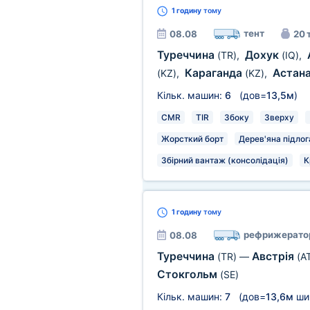
1 годину
тому
тент
08.08
20 
Туреччина
Дохук
(TR)
,
(IQ)
,
Караганда
Астан
(KZ)
,
(KZ)
,
Кільк. машин:
6
(дов=
13,5м
)
CMR
TIR
Збоку
Зверху
Жорсткий борт
Дерев'яна підлог
Збірний вантаж (консолідація)
К
1 годину
тому
рефрижерато
08.08
Туреччина
Австрія
(TR)
—
(A
Стокгольм
(SE)
Кільк. машин:
7
(дов=
13,6м
ши