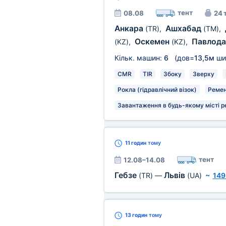
тент
08.08
24 
Анкара
Ашхабад
(TR)
,
(TM)
,
Оскемен
Павлод
(KZ)
,
(KZ)
,
Кільк. машин:
6
(дов=
13,5м
ши
CMR
TIR
Збоку
Зверху
Рокла (гідравлічний візок)
Ремен
Завантаження в будь-якому місті р
11 годин
тому
тент
12.08–14.08
Гебзе
Львів
(TR)
—
(UA)
~
149
13 годин
тому