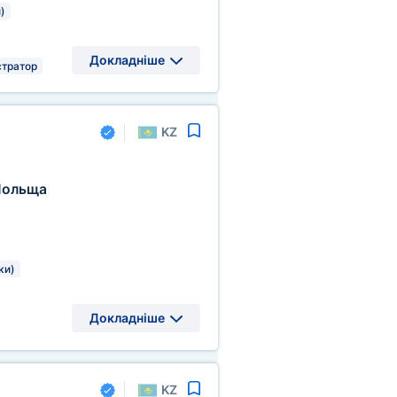
)
Докладніше
тратор
KZ
ольща
ки)
Докладніше
KZ