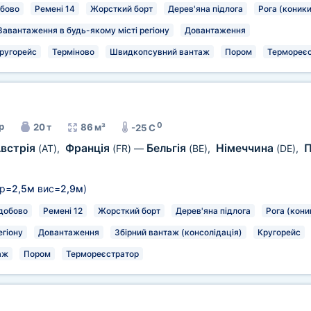
бово
Ремені 14
Жорсткий борт
Дерев'яна підлога
Рога (коники
Завантаження в будь-якому місті регіону
Довантаження
ругорейс
Терміново
Швидкопсувний вантаж
Пором
Термореєс
0
р
20 т
86 м³
-25 C
встрія
Франція
Бельгія
Німеччина
П
(AT)
,
(FR)
—
(BE)
,
(DE)
,
р=
2,5м
вис=
2,9м
)
добово
Ремені 12
Жорсткий борт
Дерев'яна підлога
Рога (кони
егіону
Довантаження
Збірний вантаж (консолідація)
Кругорейс
аж
Пором
Термореєстратор