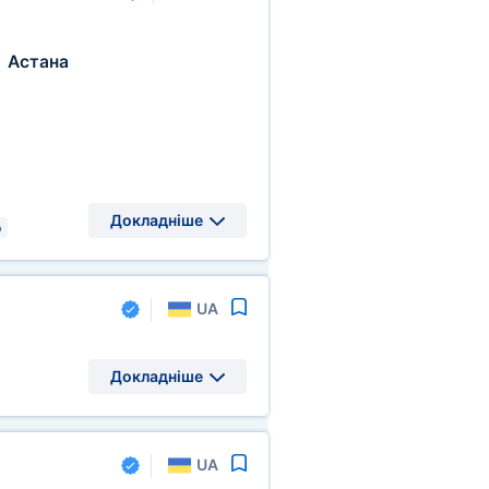
Астана
,
Докладніше
р
UA
Докладніше
UA