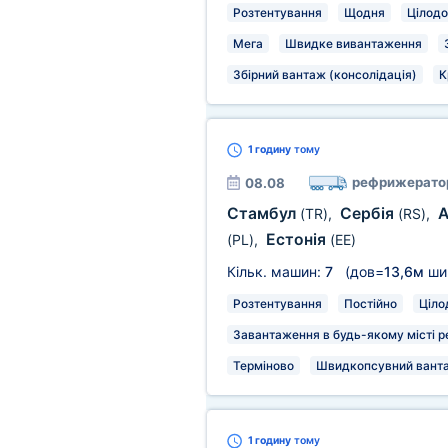
Розтентування
Щодня
Цілодо
Мега
Швидке вивантаження
Збірний вантаж (консолідація)
К
1 годину
тому
рефрижерато
08.08
Стамбул
Сербія
А
(TR)
,
(RS)
,
Естонія
(PL)
,
(EE)
Кільк. машин:
7
(дов=
13,6м
ши
Розтентування
Постійно
Ціло
Завантаження в будь-якому місті р
Терміново
Швидкопсувний вант
1 годину
тому