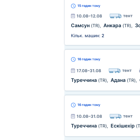
15 годин
тому
тент
10.08–12.08
Самсун
Анкара
З
(TR)
,
(TR)
,
Кільк. машин:
2
16 годин
тому
тент
17.08–31.08
Туреччина
Адана
(TR)
,
(TR)
,
16 годин
тому
тент
10.08–31.08
Туреччина
Ескішехір
(TR)
,
(