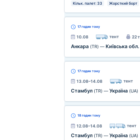
Кільк. палет: 33
Жорсткий борт
17 годин
тому
тент
10.08
22 т
Анкара
Київська обл
(TR)
—
17 годин
тому
тент
13.08–14.08
Стамбул
Україна
(TR)
—
(UA)
18 годин
тому
тент
12.08–14.08
Стамбул
Україна
(TR)
—
(UA)