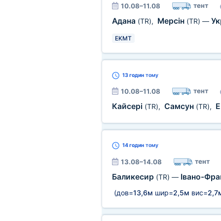
тент
10.08–11.08
Адана
Мерсін
Ук
(TR)
,
(TR)
—
EKMT
13 годин
тому
тент
10.08–11.08
Кайсері
Самсун
Е
(TR)
,
(TR)
,
14 годин
тому
тент
13.08–14.08
Баликесир
Івано-Фра
(TR)
—
(дов=
13,6м
шир=
2,5м
вис=
2,7