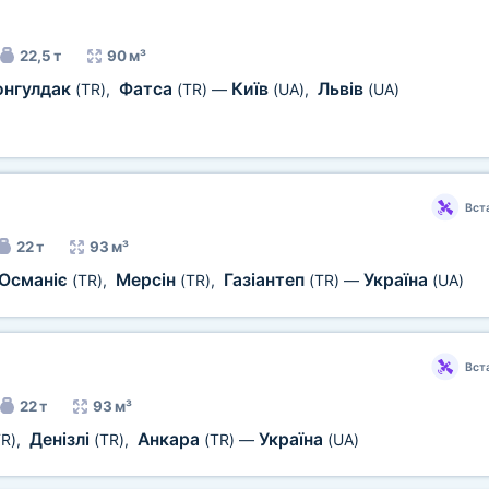
22,5 т
90 м³
онгулдак
Фатса
Київ
Львів
(TR)
,
(TR)
—
(UA)
,
(UA)
Вст
22 т
93 м³
Османіє
Мерсін
Газіантеп
Україна
(TR)
,
(TR)
,
(TR)
—
(UA)
Вст
22 т
93 м³
Денізлі
Анкара
Україна
TR)
,
(TR)
,
(TR)
—
(UA)