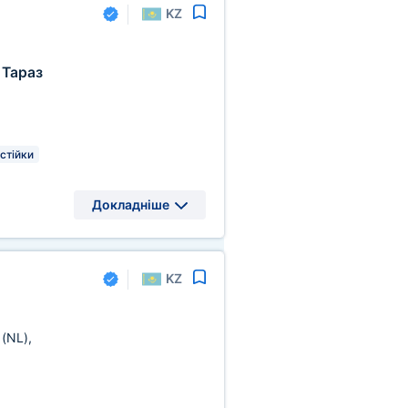
KZ
Тараз
 стійки
Докладніше
KZ
и
(NL)
,