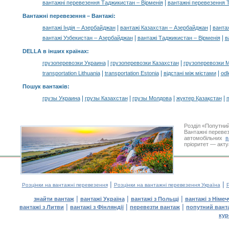
|
вантажні перевезення Таджикистан – Вірменія
вантажні перевезення Т
Вантажні перевезення –
Вантажі
:
|
|
вантажі Індія – Азербайджан
вантажі Казахстан – Азербайджан
ванта
|
|
вантажі Узбекистан – Азербайджан
вантажі Таджикистан – Вірменія
в
DELLA в інших країнах
:
|
|
грузоперевозки Украина
грузоперевозки Казахстан
грузоперевозки 
|
|
|
transportation Lithuania
transportation Estonia
відстані між містами
odl
Пошук вантажів
:
|
|
|
|
грузы Украина
грузы Казахстан
грузы Молдова
жүктер Қазақстан
m
Розділ «Попутни
Вантажні перевез
автомобільних
в
пріоритет — акту
|
|
Розцінки на вантажні перевезення
Розцінки на вантажні перевезення Україна
Р
|
|
|
знайти вантаж
вантажі Україна
вантажі з Польщі
вантажі з Німе
|
|
|
вантажі з Литви
вантажі з Фінляндії
перевезти вантаж
попутний вант
кур