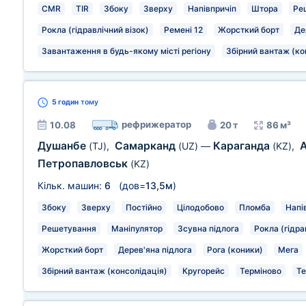
CMR
TIR
Збоку
Зверху
Напівпричіп
Штора
Ре
Рокла (гідравлічний візок)
Ремені 12
Жорсткий борт
Де
Завантаження в будь-якому місті регіону
Збірний вантаж (ко
5 годин
тому
рефрижератор
10.08
20 т
86 м³
Душанбе
Самарканд
Караганда
(TJ)
,
(UZ)
—
(KZ)
,
Петропавловськ
(KZ)
Кільк. машин:
6
(дов=
13,5м
)
Збоку
Зверху
Постійно
Цілодобово
Пломба
Напі
Решетування
Маніпулятор
Зсувна підлога
Рокла (гідра
Жорсткий борт
Дерев'яна підлога
Рога (коники)
Мега
Збірний вантаж (консолідація)
Кругорейс
Терміново
Те