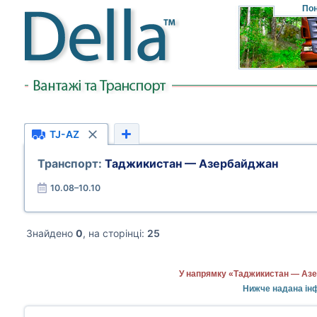
Пон
TJ-AZ
Транспорт:
Таджикистан — Азербайджан
10.08–10.10
Знайдено
0
, на сторінці:
25
У напрямку «Таджикистан — Азе
Нижче надана інф