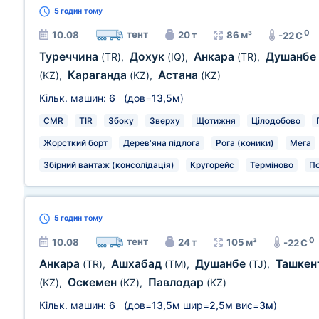
5 годин
тому
0
тент
10.08
20 т
86 м³
-22 C
Туреччина
Дохук
Анкара
Душанбе
(TR)
,
(IQ)
,
(TR)
,
Караганда
Астана
(KZ)
,
(KZ)
,
(KZ)
Кільк. машин:
6
(дов=
13,5м
)
CMR
TIR
Збоку
Зверху
Щотижня
Цілодобово
Жорсткий борт
Дерев'яна підлога
Рога (коники)
Мега
Збірний вантаж (консолідація)
Кругорейс
Терміново
П
5 годин
тому
0
тент
10.08
24 т
105 м³
-22 C
Анкара
Ашхабад
Душанбе
Ташкен
(TR)
,
(TM)
,
(TJ)
,
Оскемен
Павлодар
(KZ)
,
(KZ)
,
(KZ)
Кільк. машин:
6
(дов=
13,5м
шир=
2,5м
вис=
3м
)