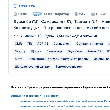
5 годин
тому
рефрижератор
10.08
24 т
105 м³
Душанбе
Самарканд
Ташкент
Нав
(TJ)
,
(UZ)
,
(UZ)
,
Кокшетау
Петропавловськ
Актобе
(KZ)
,
(KZ)
,
(KZ)
Кільк. машин:
10
(дов=
13,5м
шир=
2,5м
вис=
3м
)
CMR
TIR
ADR: 12
Санпаспорт
Санітарна книжка
М
Зверху
Щодня
Пневмохід
Гідроборт
Ремені 12
Ж
Мега
Завантаження в будь-якому місті регіону
Збірний ва
Швидкопсувний вантаж
Термореєстратор
Вантажі та Транспорт для вантажні перевезення Таджикистан — Аз
Вантажні перевезення
– Транспорт:
|
вантажні перевезення Індія – Азербайджан
вантажні перевезення Каз
|
вантажні перевезення Пакистан – Азербайджан
вантажні перевезення