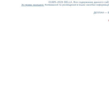
©1995–2026 DELLA. Все содержание данного сайта
Усі права захищені.
Копіювання та розміщення в інших засобах інформації
ДЕЛЛА® —
0.14(aws4)
100826-22:42:36