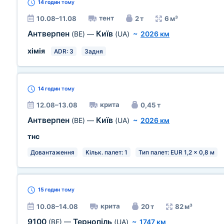
14 годин
тому
тент
10.08–11.08
2 т
6 м³
Антверпен
Київ
(BE)
—
(UA)
~
2026 км
хімія
ADR: 3
Задня
14 годин
тому
крита
12.08–13.08
0,45 т
Антверпен
Київ
(BE)
—
(UA)
~
2026 км
тнс
Довантаження
Кільк. палет: 1
Тип палет: EUR 1,2 x 0,8 м
15 годин
тому
крита
10.08–14.08
20 т
82 м³
9100
Тернопіль
(BE)
—
(UA)
~
1747 км