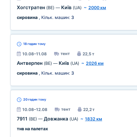
Хогстратен
Київ
(BE)
—
(UA)
~
2000 км
сировина
, Кільк. машин:
3
18 годин
тому
тент
10.08–11.08
22,5 т
Антверпен
Київ
(BE)
—
(UA)
~
2026 км
сировина
, Кільк. машин:
3
20 годин
тому
тент
10.08–12.08
22,2 т
7911
Довжанка
(BE)
—
(UA)
~
1832 км
тнв на палетах