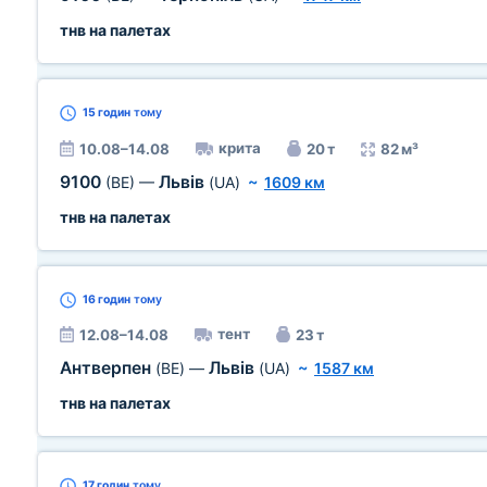
тнв на палетах
15 годин
тому
крита
10.08–14.08
20 т
82 м³
9100
Львів
(BE)
—
(UA)
~
1609 км
тнв на палетах
16 годин
тому
тент
12.08–14.08
23 т
Антверпен
Львів
(BE)
—
(UA)
~
1587 км
тнв на палетах
17 годин
тому