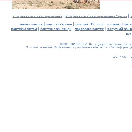
|
|
Розцінки на вантажні перевезення
Розцінки на вантажні перевезення Україна
Р
|
|
|
знайти вантаж
вантажі Україна
вантажі з Польщі
вантажі з Німе
|
|
|
вантажі з Литви
вантажі з Фінляндії
перевезти вантаж
попутний вант
кур
©1995–2026 DELLA. Все содержание данного сайта
Усі права захищені.
Копіювання та розміщення в інших засобах інформації
ДЕЛЛА® —
0.24(aws3)
080826-09:10:14