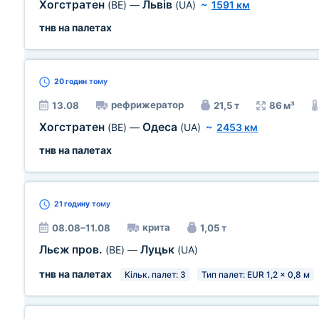
Хогстратен
Львів
(BE)
—
(UA)
~
1591 км
тнв на палетах
20 годин
тому
рефрижератор
13.08
21,5 т
86 м³
Хогстратен
Одеса
(BE)
—
(UA)
~
2453 км
тнв на палетах
21 годину
тому
крита
08.08–11.08
1,05 т
Льєж пров.
Луцьк
(BE)
—
(UA)
тнв на палетах
Кільк. палет: 3
Тип палет: EUR 1,2 x 0,8 м