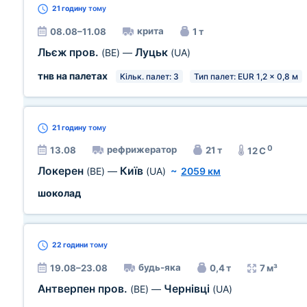
21 годину
тому
крита
08.08–11.08
1 т
Льєж пров.
Луцьк
(BE)
—
(UA)
тнв на палетах
Кільк. палет: 3
Тип палет: EUR 1,2 x 0,8 м
21 годину
тому
0
рефрижератор
13.08
21 т
12 C
Локерен
Київ
(BE)
—
(UA)
~
2059 км
шоколад
22 години
тому
будь-яка
19.08–23.08
0,4 т
7 м³
Антверпен пров.
Чернівці
(BE)
—
(UA)