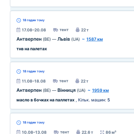
18 годин
тому
тент
17.08–20.08
22 т
Антверпен
Львів
(BE)
—
(UA)
~
1587 км
тнв на палетах
18 годин
тому
тент
11.08–18.08
22 т
Антверпен
Вінниця
(BE)
—
(UA)
~
1959 км
масло в бочках на паллетах
, Кільк. машин:
5
18 годин
тому
тент
10.08–13.08
22,6 т
86 м³