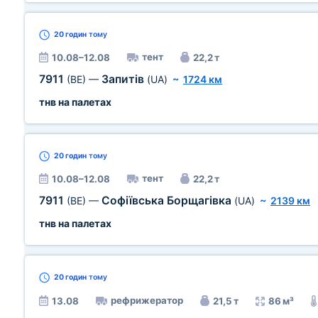
20 годин
тому
тент
10.08–12.08
22,2 т
7911
Запитів
(BE)
—
(UA)
~
1724 км
тнв на палетах
20 годин
тому
тент
10.08–12.08
22,2 т
7911
Софіївська Борщагівка
(BE)
—
(UA)
~
2139 км
тнв на палетах
20 годин
тому
рефрижератор
13.08
21,5 т
86 м³