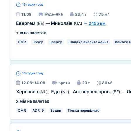
13 годин
тому
будь-яка
11.08
23,4 т
75 м³
Евергем
Миколаїв
(BE)
—
(UA)
~
2455 км
тнв на палетах
CMR
Збоку
Зверху
Швидке вивантаження
Вантаж г
13 годин
тому
крита
12.08–14.08
20 т
86 м³
Херенвен
Еде
Антверпен пров.
Л
(NL)
,
(NL)
,
(BE)
—
хімія на палетах
CMR
ADR: 9
Задня
Тільки перевізник