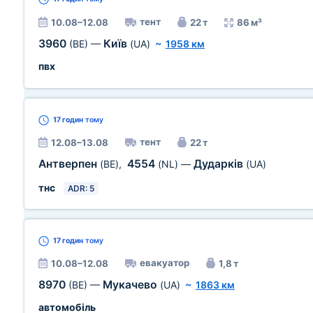
тент
10.08–12.08
22 т
86 м³
3960
Київ
(BE)
—
(UA)
~
1958 км
пвх
17 годин
тому
тент
12.08–13.08
22 т
Антверпен
4554
Дударків
(BE)
,
(NL)
—
(UA)
тнс
ADR: 5
17 годин
тому
евакуатор
10.08–12.08
1,8 т
8970
Мукачево
(BE)
—
(UA)
~
1863 км
автомобіль