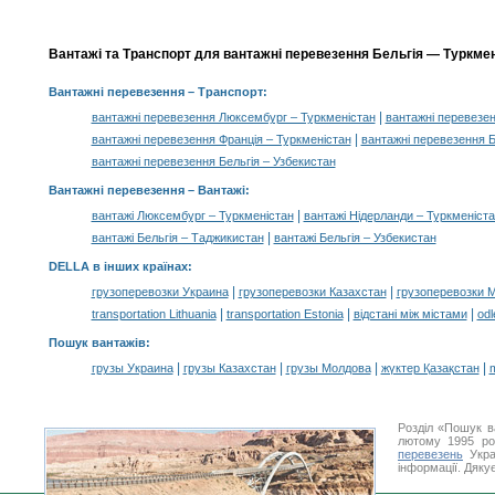
Вантажі та Транспорт для вантажні перевезення Бельгія — Туркмені
Вантажні перевезення
– Транспорт:
|
вантажні перевезення Люксембург – Туркменістан
вантажні перевезен
|
вантажні перевезення Франція – Туркменістан
вантажні перевезення Б
вантажні перевезення Бельгія – Узбекистан
Вантажні перевезення –
Вантажі
:
|
вантажі Люксембург – Туркменістан
вантажі Нідерланди – Туркменіст
|
вантажі Бельгія – Таджикистан
вантажі Бельгія – Узбекистан
DELLA в інших країнах
:
|
|
грузоперевозки Украина
грузоперевозки Казахстан
грузоперевозки 
|
|
|
transportation Lithuania
transportation Estonia
відстані між містами
odl
Пошук вантажів
:
|
|
|
|
грузы Украина
грузы Казахстан
грузы Молдова
жүктер Қазақстан
m
Розділ «Пошук в
лютому 1995 ро
перевезень
Укра
інформації. Дяку