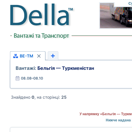
С
BE-TM
Вантажі:
Бельгія — Туркменістан
08.08–08.10
Знайдено
0
, на сторінці:
25
У напрямку «Бельгія — Туркм
Нижче надана і