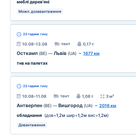
меблі дерев'яні
Можл. дозавантаження
22 години
тому
тент
10.08–13.08
0,17 т
Осткамп
Львів
(BE)
—
(UA)
~
1677 км
тнв на палетах
22 години
тому
тент
10.08–11.08
1,08 т
3 м³
Антверпен
Вишгород
(BE)
—
(UA)
~
2016 км
обладнання
(дов=
1,2м
шир=
1,2м
вис=
1,2м
)
Довантаження