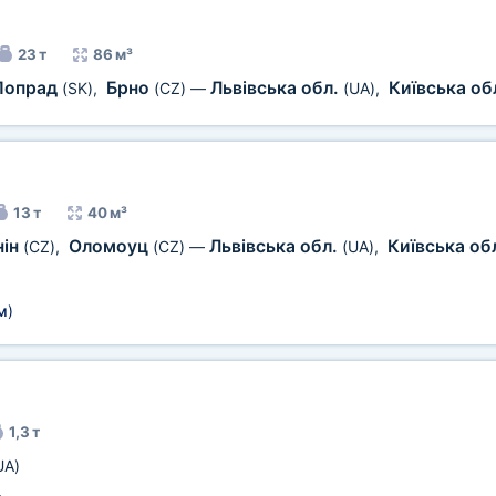
23 т
86 м³
Попрад
Брно
Львівська обл.
Київська об
(SK)
,
(CZ)
—
(UA)
,
13 т
40 м³
нін
Оломоуц
Львівська обл.
Київська об
(CZ)
,
(CZ)
—
(UA)
,
м
)
1,3 т
UA)