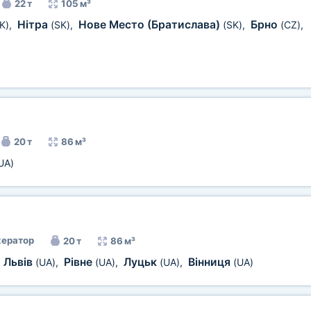
22 т
105 м³
Нітра
Нове Место (Братислава)
Брно
K)
,
(SK)
,
(SK)
,
(CZ)
,
20 т
86 м³
UA)
ератор
20 т
86 м³
Львів
Рівне
Луцьк
Вінниця
,
(UA)
,
(UA)
,
(UA)
,
(UA)