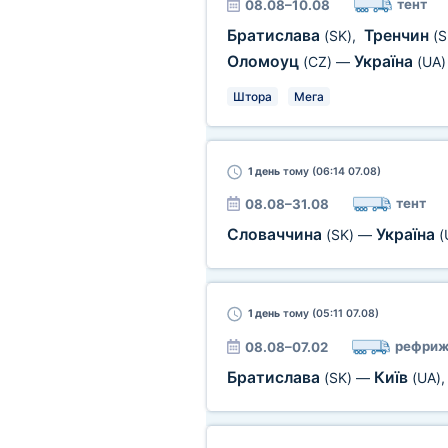
тент
08.08–10.08
Братислава
Тренчин
(SK)
,
(S
Оломоуц
Україна
(CZ)
—
(UA)
Штора
Мега
1 день
тому (06:14 07.08)
тент
08.08–31.08
Словаччина
Україна
(SK)
—
(
1 день
тому (05:11 07.08)
рефриж
08.08–07.02
Братислава
Київ
(SK)
—
(UA)