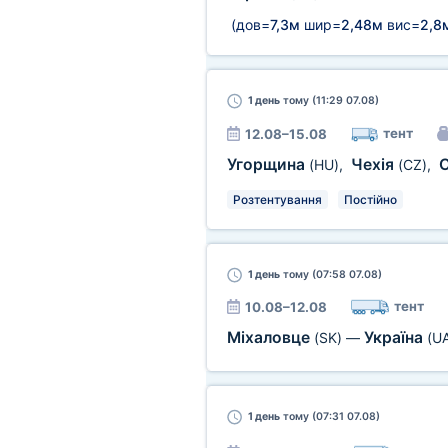
(дов=
7,3м
шир=
2,48м
вис=
2,8
1 день
тому (11:29 07.08)
тент
12.08–15.08
Угорщина
Чехія
(HU)
,
(CZ)
,
Розтентування
Постійно
1 день
тому (07:58 07.08)
тент
10.08–12.08
Міхаловце
Україна
(SK)
—
(U
1 день
тому (07:31 07.08)