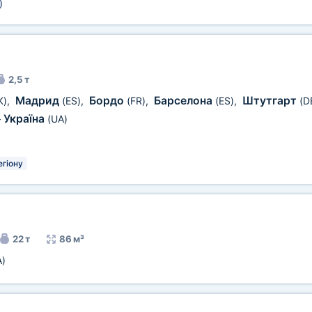
)
2,5 т
Мадрид
Бордо
Барселона
Штутгарт
K)
,
(ES)
,
(FR)
,
(ES)
,
(D
Україна
—
(UA)
егіону
22 т
86 м³
A)