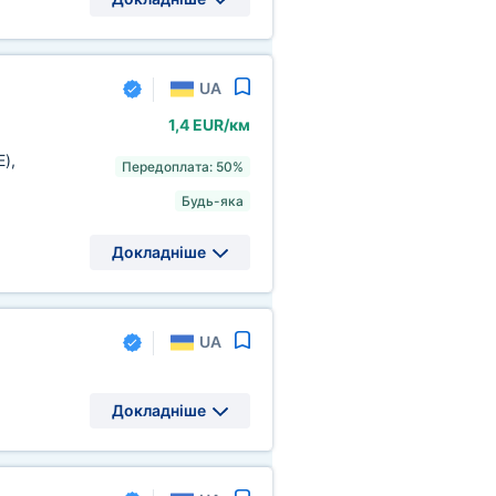
UA
1,4 EUR/км
E)
,
Передоплата: 50%
Будь-яка
Докладніше
UA
Докладніше