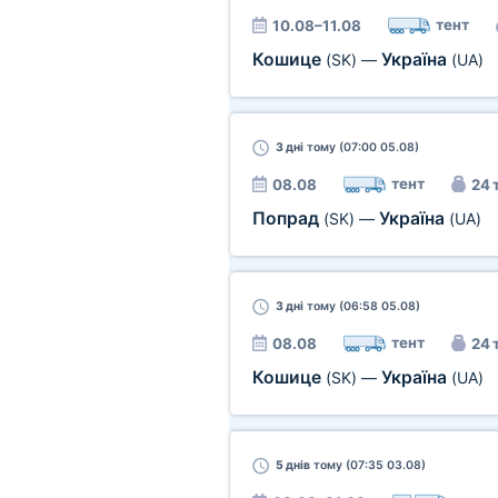
тент
10.08–11.08
Кошице
Україна
(SK)
—
(UA)
3 дні
тому (07:00 05.08)
тент
08.08
24 
Попрад
Україна
(SK)
—
(UA)
3 дні
тому (06:58 05.08)
тент
08.08
24 
Кошице
Україна
(SK)
—
(UA)
5 днів
тому (07:35 03.08)