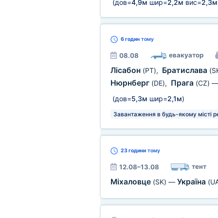
(дов=
4,9м
шир=
2,2м
вис=
2,3м
6 годин
тому
евакуатор
08.08
Лісабон
Братислава
(PT)
,
(S
Нюрнберг
Прага
(DE)
,
(CZ)
(дов=
5,3м
шир=
2,1м
)
Завантаження в будь-якому місті р
23 години
тому
тент
12.08–13.08
Міхаловце
Україна
(SK)
—
(U