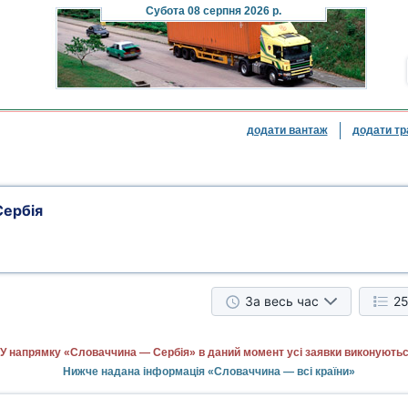
Субота
08 серпня 2026 р.
додати вантаж
додати тр
Сербія
За весь час
25
У напрямку «Словаччина — Сербія» в даний момент усі заявки виконуютьс
Нижче надана інформація «Словаччина — всі країни»