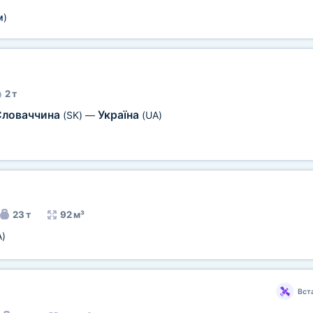
м
)
2 т
Словаччина
Україна
(SK)
—
(UA)
23 т
92 м³
A)
Вст