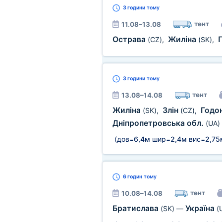
3 години
тому
тент
11.08–13.08
Острава
Жиліна
(CZ)
,
(SK)
,
3 години
тому
тент
13.08–14.08
Жиліна
Злін
Годо
(SK)
,
(CZ)
,
Дніпропетровська обл.
(UA)
(дов=
6,4м
шир=
2,4м
вис=
2,75
6 годин
тому
тент
10.08–14.08
Братислава
Україна
(SK)
—
(