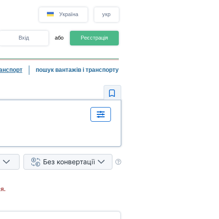
Україна
укр
Вхід
або
Реєстрація
анспорт
пошук вантажів і транспорту
Без конвертації
я.