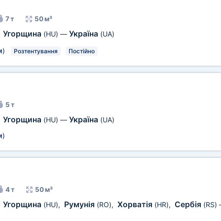
7 т
50 м³
Угорщина
Україна
,
(HU)
—
(UA)
м
)
Розтентування
Постійно
5 т
Угорщина
Україна
,
(HU)
—
(UA)
м
)
4 т
50 м³
Угорщина
Румунія
Хорватія
Сербія
,
(HU)
,
(RO)
,
(HR)
,
(RS)