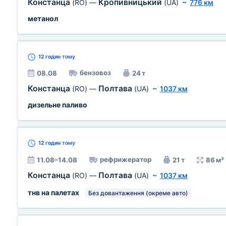
Констанца
Кропивницький
(RO)
—
(UA)
~
776 км
метанол
12 годин
тому
бензовоз
08.08
24 т
Констанца
Полтава
(RO)
—
(UA)
~
1037 км
дизельне паливо
12 годин
тому
рефрижератор
11.08–14.08
21 т
86 м³
Констанца
Полтава
(RO)
—
(UA)
~
1037 км
тнв на палетах
Без довантаження (окреме авто)