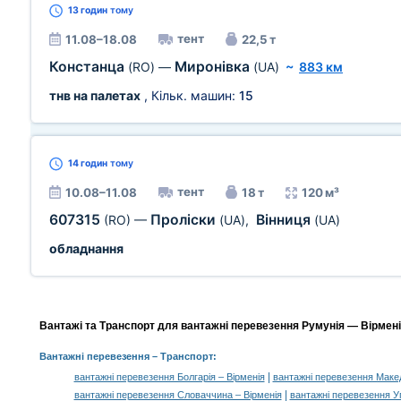
13 годин
тому
тент
11.08–18.08
22,5 т
Констанца
Миронівка
(RO)
—
(UA)
~
883 км
тнв на палетах
, Кільк. машин:
15
14 годин
тому
тент
10.08–11.08
18 т
120 м³
607315
Проліски
Вінниця
(RO)
—
(UA)
,
(UA)
обладнання
Вантажі та Транспорт для вантажні перевезення Румунія — Вірменія
Вантажні перевезення
– Транспорт:
|
вантажні перевезення Болгарія – Вірменія
вантажні перевезення Макед
|
вантажні перевезення Словаччина – Вірменія
вантажні перевезення У