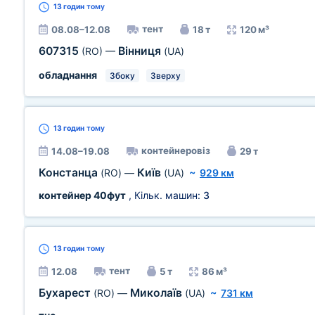
13 годин
тому
тент
08.08–12.08
18 т
120 м³
607315
Вінниця
(RO)
—
(UA)
обладнання
Збоку
Зверху
13 годин
тому
контейнеровіз
14.08–19.08
29 т
Констанца
Київ
(RO)
—
(UA)
~
929 км
контейнер 40фут
, Кільк. машин:
3
13 годин
тому
тент
12.08
5 т
86 м³
Бухарест
Миколаїв
(RO)
—
(UA)
~
731 км