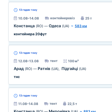
13 годин
тому
контейнеровіз
10.08–14.08
25 т
Констанца
Одеса
(RO)
—
(UA)
~
583 км
контейнера 20фут
13 годин
тому
тент
12.08–13.08
100 м³
Арад
Ратнів
Підгайці
(RO)
—
(UA)
,
(UA)
тнс
13 годин
тому
тент
11.08–14.08
22,5 т
Констанца
Миронівка
(RO)
—
(UA)
~
883 км