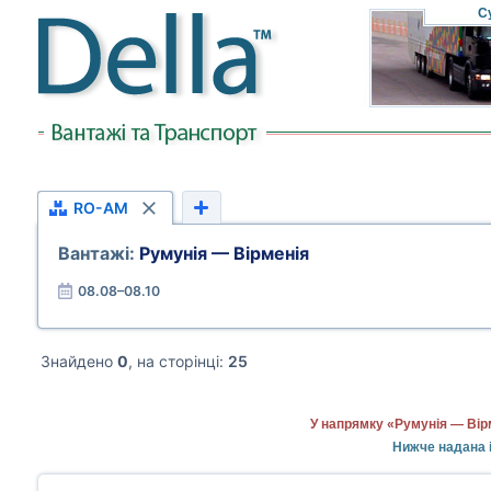
С
RO-AM
Вантажі:
Румунія — Вірменія
08.08–08.10
Знайдено
0
, на сторінці:
25
У напрямку «Румунія — Вір
Нижче надана і