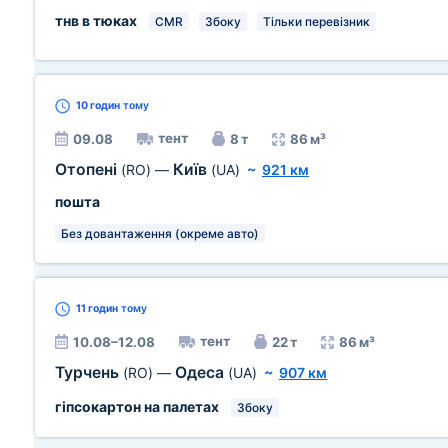
тнв в тюках
CMR
Збоку
Тільки перевізник
10 годин
тому
тент
09.08
8 т
86 м³
Отопені
Київ
(RO)
—
(UA)
~
921 км
пошта
Без довантаження (окреме авто)
11 годин
тому
тент
10.08–12.08
22 т
86 м³
Турчень
Одеса
(RO)
—
(UA)
~
907 км
гіпсокартон на палетах
Збоку