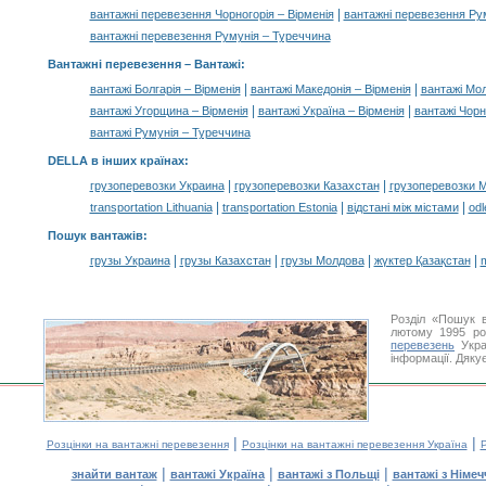
|
вантажні перевезення Чорногорія – Вірменія
вантажні перевезення Ру
вантажні перевезення Румунія – Туреччина
Вантажні перевезення –
Вантажі
:
|
|
вантажі Болгарія – Вірменія
вантажі Македонія – Вірменія
вантажі Мол
|
|
вантажі Угорщина – Вірменія
вантажі Україна – Вірменія
вантажі Чорн
вантажі Румунія – Туреччина
DELLA в інших країнах
:
|
|
грузоперевозки Украина
грузоперевозки Казахстан
грузоперевозки 
|
|
|
transportation Lithuania
transportation Estonia
відстані між містами
odl
Пошук вантажів
:
|
|
|
|
грузы Украина
грузы Казахстан
грузы Молдова
жүктер Қазақстан
m
Розділ «Пошук 
лютому 1995 ро
перевезень
Укра
інформації. Дяку
|
|
Розцінки на вантажні перевезення
Розцінки на вантажні перевезення Україна
Р
|
|
|
знайти вантаж
вантажі Україна
вантажі з Польщі
вантажі з Німе