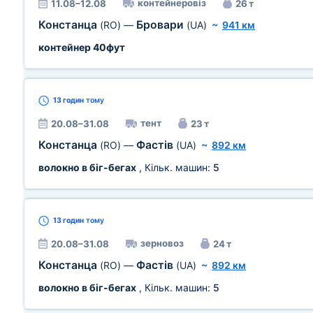
контейнеровіз
11.08–12.08
26 т
Констанца
Бровари
(RO)
—
(UA)
~
941 км
контейнер 40фут
13 годин
тому
тент
20.08–31.08
23 т
Констанца
Фастів
(RO)
—
(UA)
~
892 км
волокно в біг-бегах
, Кільк. машин:
5
13 годин
тому
зерновоз
20.08–31.08
24 т
Констанца
Фастів
(RO)
—
(UA)
~
892 км
волокно в біг-бегах
, Кільк. машин:
5