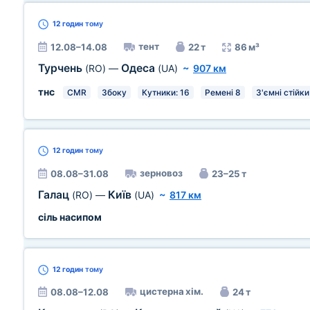
12 годин
тому
тент
12.08–14.08
22 т
86 м³
Турчень
Одеса
(RO)
—
(UA)
~
907 км
тнс
CMR
Збоку
Кутники: 16
Ремені 8
З'ємні стійки
12 годин
тому
зерновоз
08.08–31.08
23–25 т
Галац
Київ
(RO)
—
(UA)
~
817 км
сіль насипом
12 годин
тому
цистерна хім.
08.08–12.08
24 т