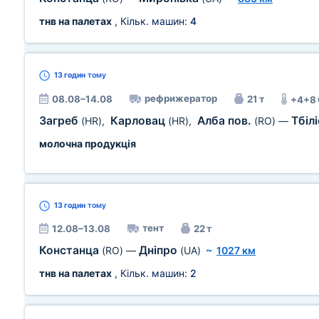
тнв на палетах
, Кільк. машин:
4
13 годин
тому
рефрижератор
08.08–14.08
21 т
+4+8
Загреб
Карловац
Алба пов.
Тбілі
(HR)
,
(HR)
,
(RO)
—
молочна продукція
13 годин
тому
тент
12.08–13.08
22 т
Констанца
Дніпро
(RO)
—
(UA)
~
1027 км
тнв на палетах
, Кільк. машин:
2