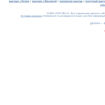
|
|
|
вантажі з Литви
вантажі з Фінляндії
перевезти вантаж
попутний вант
кур
©1995–2026 DELLA. Все содержание данного сайта
Усі права захищені.
Копіювання та розміщення в інших засобах інформації
ДЕЛЛА® —
0.19(aws3)
080826-05:22:37