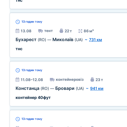
тнс
13 годин
тому
тент
13.08
22 т
86 м³
Бухарест
Миколаїв
(RO)
—
(UA)
~
731 км
тнс
13 годин
тому
контейнеровіз
11.08–12.08
23 т
Констанца
Бровари
(RO)
—
(UA)
~
941 км
контейнер 40фут
13 годин
тому