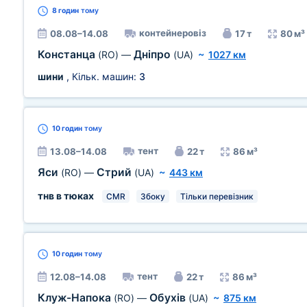
8 годин
тому
контейнеровіз
08.08–14.08
17 т
80 м³
Констанца
Дніпро
(RO)
—
(UA)
~
1027 км
шини
, Кільк. машин:
3
10 годин
тому
тент
13.08–14.08
22 т
86 м³
Яси
Стрий
(RO)
—
(UA)
~
443 км
тнв в тюках
CMR
Збоку
Тільки перевізник
10 годин
тому
тент
12.08–14.08
22 т
86 м³
Клуж-Напока
Обухів
(RO)
—
(UA)
~
875 км