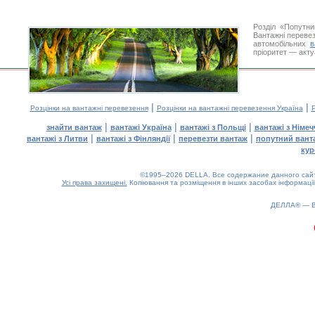
Розділ «Попутн
Вантажні перевез
автомобільних
в
пріоритет — акту
|
|
Розцінки на вантажні перевезення
Розцінки на вантажні перевезення Україна
Р
|
|
|
знайти вантаж
вантажі Україна
вантажі з Польщі
вантажі з Німе
|
|
|
вантажі з Литви
вантажі з Фінляндії
перевезти вантаж
попутний вант
кур
©1995–2026 DELLA. Все содержание данного сайта
Усі права захищені.
Копіювання та розміщення в інших засобах інформації
ДЕЛЛА® —
0.15(aws4)
100826-06:21:25