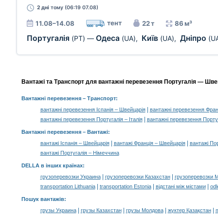
2 дні
тому (06:19 07.08)
тент
11.08–14.08
22 т
86 м³
Португалія
Одеса
Київ
Дніпро
(PT)
—
(UA)
,
(UA)
,
(U
Вантажі та Транспорт для вантажні перевезення Португалія — Швей
Вантажні перевезення
– Транспорт:
|
вантажні перевезення Іспанія – Швейцарія
вантажні перевезення Фран
|
вантажні перевезення Португалія – Італія
вантажні перевезення Порту
Вантажні перевезення –
Вантажі
:
|
|
вантажі Іспанія – Швейцарія
вантажі Франція – Швейцарія
вантажі Пор
вантажі Португалія – Німеччина
DELLA в інших країнах
:
|
|
грузоперевозки Украина
грузоперевозки Казахстан
грузоперевозки 
|
|
|
transportation Lithuania
transportation Estonia
відстані між містами
odl
Пошук вантажів
:
|
|
|
|
грузы Украина
грузы Казахстан
грузы Молдова
жүктер Қазақстан
m