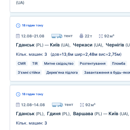
(UA)
18 годин
тому
тент
12.08–21.08
22 т
92 м³
Гданськ
Київ
Черкаси
Чернігів
(PL)
—
(UA)
,
(UA)
,
(U
Кільк. машин:
3
(дов=
13,6м
шир=
2,48м
вис=
2,75м
)
CMR
TIR
Митне свідоцтво
Розтентування
Пломба
З'ємні стійки
Дерев'яна підлога
Завантаження в будь-яком
18 годин
тому
тент
12.08–14.08
92 м³
Гданськ
Гдиня
Варшава
Київ
(PL)
,
(PL)
,
(PL)
—
(UA)
Кільк. машин:
3