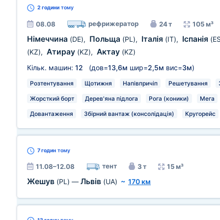
2 години
тому
рефрижератор
08.08
24 т
105 м³
Німеччина
Польща
Італія
Іспанія
(DE)
,
(PL)
,
(IT)
,
(E
Атирау
Актау
(KZ)
,
(KZ)
,
(KZ)
Кільк. машин:
12
(дов=
13,6м
шир=
2,5м
вис=
3м
)
Розтентування
Щотижня
Напівпричіп
Решетування
Жорсткий борт
Дерев'яна підлога
Рога (коники)
Мега
Довантаження
Збірний вантаж (консолідація)
Кругорейс
7 годин
тому
тент
11.08–12.08
3 т
15 м³
Жешув
Львів
(PL)
—
(UA)
~
170 км