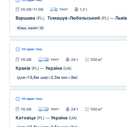
13 годин
тому
тент
10.08–11.08
1,2 т
Варшава
Томашув-Любельський
Льві
(PL)
,
(PL)
—
Кільк. палет: 10
14 годин
тому
тент
10.08
24 т
100 м³
Краків
Україна
(PL)
—
(UA)
(дов=
13,6м
шир=
2,5м
вис=
3м
)
14 годин
тому
тент
10.08
24 т
100 м³
Катовіце
Україна
(PL)
—
(UA)
(дов=
13,6м
шир=
2,5м
вис=
3м
)