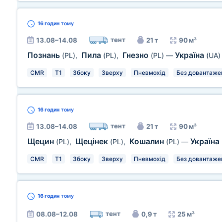
16 годин
тому
тент
13.08–14.08
21 т
90 м³
Познань
Пила
Гнезно
Україна
(PL)
,
(PL)
,
(PL)
—
(UA)
CMR
T1
Збоку
Зверху
Пневмохід
Без довантаже
16 годин
тому
тент
13.08–14.08
21 т
90 м³
Щецин
Щецінек
Кошалин
Україна
(PL)
,
(PL)
,
(PL)
—
CMR
T1
Збоку
Зверху
Пневмохід
Без довантаже
16 годин
тому
тент
08.08–12.08
0,9 т
25 м³