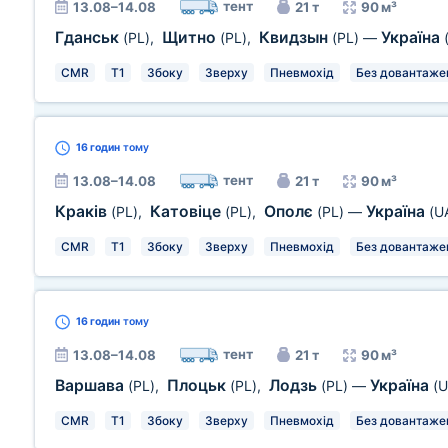
тент
13.08–14.08
21 т
90 м³
Гданськ
Щитно
Квидзын
Україна
(PL)
,
(PL)
,
(PL)
—
CMR
T1
Збоку
Зверху
Пневмохід
Без довантаже
16 годин
тому
тент
13.08–14.08
21 т
90 м³
Краків
Катовіце
Ополє
Україна
(PL)
,
(PL)
,
(PL)
—
(U
CMR
T1
Збоку
Зверху
Пневмохід
Без довантаже
16 годин
тому
тент
13.08–14.08
21 т
90 м³
Варшава
Плоцьк
Лодзь
Україна
(PL)
,
(PL)
,
(PL)
—
(U
CMR
T1
Збоку
Зверху
Пневмохід
Без довантаже