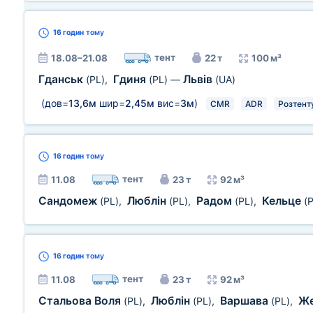
16 годин
тому
тент
18.08–21.08
22 т
100 м³
Гданськ
Гдиня
Львів
(PL)
,
(PL)
—
(UA)
(дов=
13,6м
шир=
2,45м
вис=
3м
)
CMR
ADR
Розтент
16 годин
тому
тент
11.08
23 т
92 м³
Сандомеж
Люблін
Радом
Кельце
(PL)
,
(PL)
,
(PL)
,
(
16 годин
тому
тент
11.08
23 т
92 м³
Стальова Воля
Люблін
Варшава
Ж
(PL)
,
(PL)
,
(PL)
,