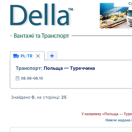
С
PL-TR
Транспорт:
Польща — Туреччина
08.08–08.10
Знайдено
0
, на сторінці:
25
У напрямку «Польща — Туреч
Нижче надана 