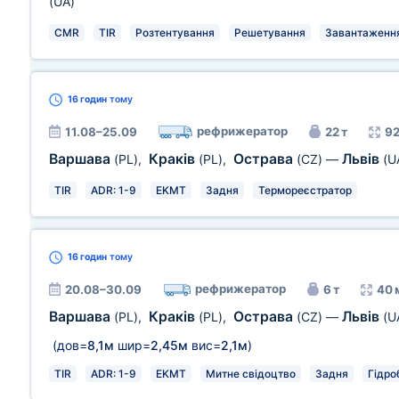
(UA)
CMR
TIR
Розтентування
Решетування
Завантаження 
16 годин
тому
рефрижератор
11.08–25.09
22 т
92
Варшава
Краків
Острава
Львів
(PL)
,
(PL)
,
(CZ)
—
(U
TIR
ADR: 1-9
EKMT
Задня
Термореєстратор
16 годин
тому
рефрижератор
20.08–30.09
6 т
40 
Варшава
Краків
Острава
Львів
(PL)
,
(PL)
,
(CZ)
—
(U
(дов=
8,1м
шир=
2,45м
вис=
2,1м
)
TIR
ADR: 1-9
EKMT
Митне свідоцтво
Задня
Гідро