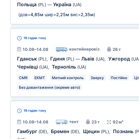
Польща
Україна
(PL)
—
(UA)
(дов=
4,85м
шир=
2,25м
вис=
2,35м
)
16 годин
тому
контейнеровіз
10.08–14.08
26 т
Гданськ
Гдиня
Львів
Ужгород
(PL)
,
(PL)
—
(UA)
,
(UA
Чернівці
Тернопіль
(UA)
,
(UA)
CMR
EKMT
Митний контроль
Зверху
Постійно
Ці
Без довантаження (окреме авто)
16 годин
тому
тент
10.08–14.08
23 т
92 м³
Гамбург
Бремен
Щецин
Познань
(DE)
,
(DE)
,
(PL)
,
(P