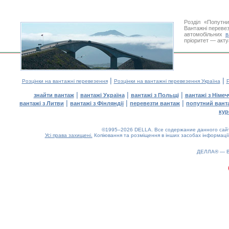
Розділ «Попутн
Вантажні перевез
автомобільних
в
пріоритет — акту
|
|
Розцінки на вантажні перевезення
Розцінки на вантажні перевезення Україна
Р
|
|
|
знайти вантаж
вантажі Україна
вантажі з Польщі
вантажі з Німе
|
|
|
вантажі з Литви
вантажі з Фінляндії
перевезти вантаж
попутний вант
кур
©1995–2026 DELLA. Все содержание данного сайта
Усі права захищені.
Копіювання та розміщення в інших засобах інформації
ДЕЛЛА® —
0.17(aws4)
080826-07:37:40