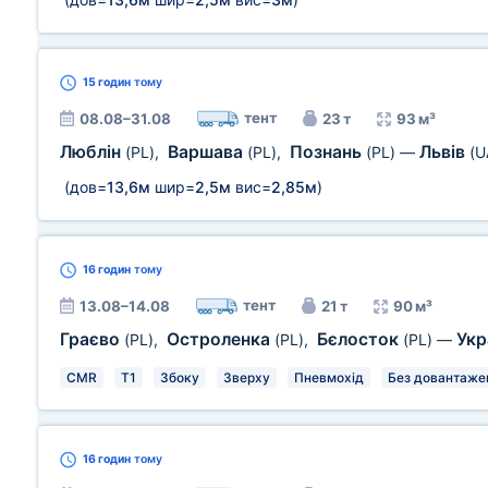
15 годин
тому
тент
08.08–31.08
23 т
93 м³
Люблін
Варшава
Познань
Львів
(PL)
,
(PL)
,
(PL)
—
(U
(дов=
13,6м
шир=
2,5м
вис=
2,85м
)
16 годин
тому
тент
13.08–14.08
21 т
90 м³
Граєво
Остроленка
Бєлосток
Укр
(PL)
,
(PL)
,
(PL)
—
CMR
T1
Збоку
Зверху
Пневмохід
Без довантаже
16 годин
тому