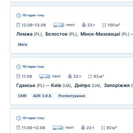
18 годин
тому
тент
12.08–13.08
23 т
100 м³
Ломжа
Бєлосток
Мінск-Мазовецкі
(PL)
,
(PL)
,
(PL)
Мега
19 годин
тому
тент
11.08
23 т
92 м³
Гданськ
Київ
Дніпро
Запоріжжя
(PL)
—
(UA)
,
(UA)
,
CMR
ADR: 3.9.8.
Розтентування
19 годин
тому
тент
11.08–12.08
23 т
92 м³