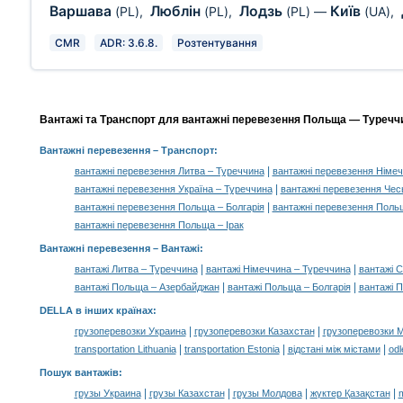
Варшава
Люблін
Лодзь
Київ
(PL)
,
(PL)
,
(PL)
—
(UA)
,
CMR
ADR: 3.6.8.
Розтентування
Вантажі та Транспорт для вантажні перевезення Польща — Туреччи
Вантажні перевезення
– Транспорт:
|
вантажні перевезення Литва – Туреччина
вантажні перевезення Німеч
|
вантажні перевезення Україна – Туреччина
вантажні перевезення Чес
|
вантажні перевезення Польща – Болгарія
вантажні перевезення Польщ
вантажні перевезення Польща – Ірак
Вантажні перевезення –
Вантажі
:
|
|
вантажі Литва – Туреччина
вантажі Німеччина – Туреччина
вантажі 
|
|
вантажі Польща – Азербайджан
вантажі Польща – Болгарія
вантажі П
DELLA в інших країнах
:
|
|
грузоперевозки Украина
грузоперевозки Казахстан
грузоперевозки 
|
|
|
transportation Lithuania
transportation Estonia
відстані між містами
odl
Пошук вантажів
:
|
|
|
|
грузы Украина
грузы Казахстан
грузы Молдова
жүктер Қазақстан
m