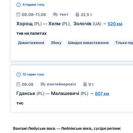
4 години
тому
тент
06.08–11.08
22,5 т
Хорощ
Хелм
Золочів
(PL)
—
(PL)
,
(UA)
~
520 км
тнв на палетах
Довантаження
Збоку
Швидке вивантаження
Тільки пе
12 годин
тому
контейнеровіз
06.08
9 т
Гданськ
Малашевичі
(PL)
—
(PL)
~
607 км
тнс
Вантажі Любуське воєв. — Люблінське воєв., сусідні регіони: