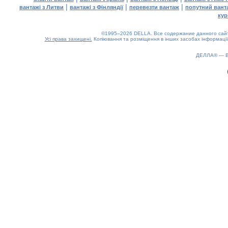
|
|
|
вантажі з Литви
вантажі з Фінляндії
перевезти вантаж
попутний вант
кур
©1995–2026 DELLA. Все содержание данного сайта
Усі права захищені.
Копіювання та розміщення в інших засобах інформації
ДЕЛЛА® —
0.17(aws3)
060826-22:22:52