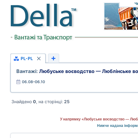
Ч
PL-PL
Вантажі:
Любуське воєводство — Люблінське в
06.08–06.10
Знайдено
0
, на сторінці:
25
У напрямку «Любуське воєводство — Любл
Нижче надана інформ