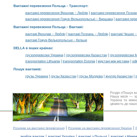
Вантажні перевезення Польща
– Транспорт:
|
вантажні перевезення Вроцлав – Люблін
вантажні перевезення Познан
|
вантажні перевезення Гожув-Велькопольські – Варшава
вантажні пер
Вантажні перевезення Польща –
Вантажі
:
|
|
вантажі Вроцлав – Люблін
вантажі Познань – Люблін
вантажі Чешин –
вантажі Гожув-Велькопольські – Кельце
DELLA в інших країнах
:
|
|
грузоперевозки Украина
грузоперевозки Казахстан
грузоперевозки 
|
|
|
transportation Lithuania
transportation Estonia
відстані між містами
odl
Пошук вантажів
:
|
|
|
|
грузы Украина
грузы Казахстан
грузы Молдова
жүктер Қазақстан
m
Розділ «Пошук в
Наша місія — зр
Україна та міжн
цікавість до наш
|
|
Розцінки на вантажні перевезення
Розцінки на вантажні перевезення Україна
Р
|
|
|
знайти вантаж
вантажі Україна
вантажі з Польщі
вантажі з Німе