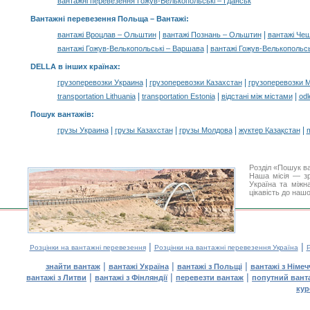
вантажні перевезення Гожув-Велькопольські – Гданськ
Вантажні перевезення Польща –
Вантажі
:
|
|
вантажі Вроцлав – Ольштин
вантажі Познань – Ольштин
вантажі Че
|
вантажі Гожув-Велькопольські – Варшава
вантажі Гожув-Велькопольсь
DELLA в інших країнах
:
|
|
грузоперевозки Украина
грузоперевозки Казахстан
грузоперевозки 
|
|
|
transportation Lithuania
transportation Estonia
відстані між містами
odl
Пошук вантажів
:
|
|
|
|
грузы Украина
грузы Казахстан
грузы Молдова
жүктер Қазақстан
m
Розділ «Пошук в
Наша місія — зр
Україна та міжн
цікавість до наш
|
|
Розцінки на вантажні перевезення
Розцінки на вантажні перевезення Україна
Р
|
|
|
знайти вантаж
вантажі Україна
вантажі з Польщі
вантажі з Німе
|
|
|
вантажі з Литви
вантажі з Фінляндії
перевезти вантаж
попутний вант
кур