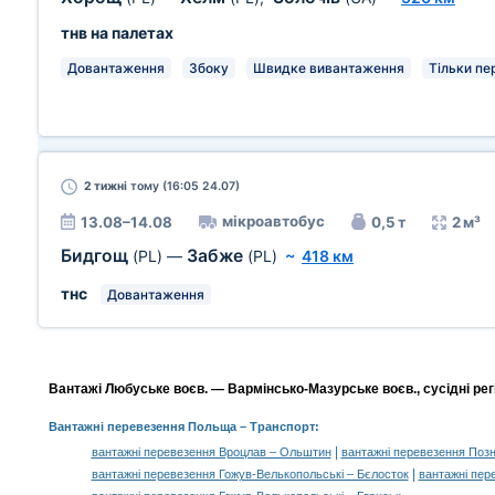
тнв на палетах
Довантаження
Збоку
Швидке вивантаження
Тільки пе
2 тижні
тому (16:05 24.07)
мікроавтобус
13.08–14.08
0,5 т
2 м³
Бидгощ
Забже
(PL)
—
(PL)
~
418 км
тнс
Довантаження
Вантажі Любуське воєв. — Вармінсько-Мазурське воєв., сусідні рег
Вантажні перевезення Польща
– Транспорт:
|
вантажні перевезення Вроцлав – Ольштин
вантажні перевезення Поз
|
вантажні перевезення Гожув-Велькопольські – Бєлосток
вантажні пер