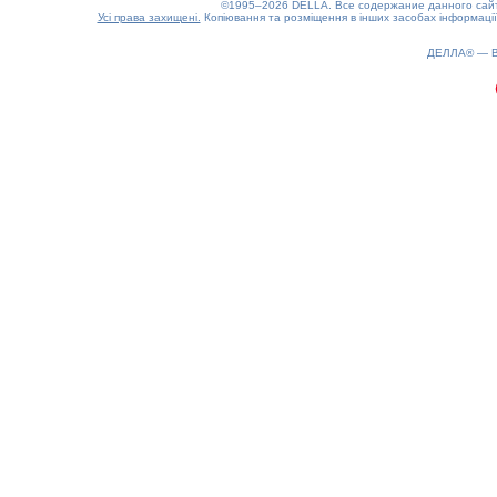
©1995–2026 DELLA. Все содержание данного сайта
Усі права захищені.
Копіювання та розміщення в інших засобах інформації
ДЕЛЛА® —
0.22(aws3)
090826-09:08:27