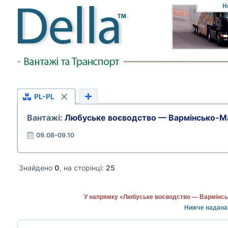
Н
PL-PL
Вантажі:
Любуське воєводство — Вармінсько-М
09.08–09.10
Знайдено
0
, на сторінці:
25
У напрямку «Любуське воєводство — Вармінськ
Нижче надана