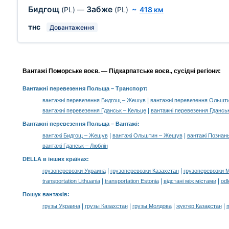
Бидгощ
Забже
(PL)
—
(PL)
~
418 км
тнс
Довантаження
Вантажі Поморське воєв. — Підкарпатське воєв., сусідні регіони:
Вантажні перевезення Польща
– Транспорт:
|
вантажні перевезення Бидгощ – Жешув
вантажні перевезення Ольшт
|
вантажні перевезення Гданськ – Кельце
вантажні перевезення Гданськ
Вантажні перевезення Польща –
Вантажі
:
|
|
вантажі Бидгощ – Жешув
вантажі Ольштин – Жешув
вантажі Познан
вантажі Гданськ – Люблін
DELLA в інших країнах
:
|
|
грузоперевозки Украина
грузоперевозки Казахстан
грузоперевозки 
|
|
|
transportation Lithuania
transportation Estonia
відстані між містами
odl
Пошук вантажів
:
|
|
|
|
грузы Украина
грузы Казахстан
грузы Молдова
жүктер Қазақстан
m