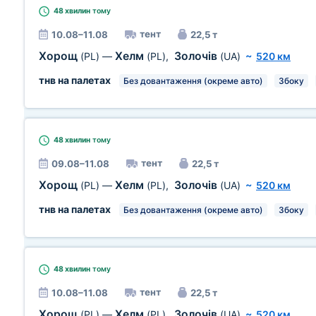
48 хвилин
тому
тент
10.08–11.08
22,5 т
Хорощ
Хелм
Золочів
(PL)
—
(PL)
,
(UA)
~
520 км
тнв на палетах
Без довантаження (окреме авто)
Збоку
48 хвилин
тому
тент
09.08–11.08
22,5 т
Хорощ
Хелм
Золочів
(PL)
—
(PL)
,
(UA)
~
520 км
тнв на палетах
Без довантаження (окреме авто)
Збоку
48 хвилин
тому
тент
10.08–11.08
22,5 т
Хорощ
Хелм
Золочів
(PL)
—
(PL)
,
(UA)
~
520 км