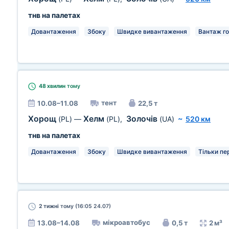
тнв на палетах
Довантаження
Збоку
Швидке вивантаження
Вантаж г
48 хвилин
тому
тент
10.08–11.08
22,5 т
Хорощ
Хелм
Золочів
(PL)
—
(PL)
,
(UA)
~
520 км
тнв на палетах
Довантаження
Збоку
Швидке вивантаження
Тільки пе
2 тижні
тому (16:05 24.07)
мікроавтобус
13.08–14.08
0,5 т
2 м³