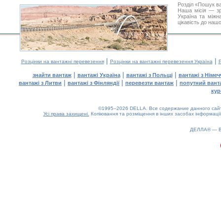
Розділ «Пошук в
Наша місія — зр
Україна та міжн
цікавість до наш
|
|
Розцінки на вантажні перевезення
Розцінки на вантажні перевезення Україна
Р
|
|
|
знайти вантаж
вантажі Україна
вантажі з Польщі
вантажі з Німе
|
|
|
вантажі з Литви
вантажі з Фінляндії
перевезти вантаж
попутний вант
кур
©1995–2026 DELLA. Все содержание данного сайта
Усі права захищені.
Копіювання та розміщення в інших засобах інформації
ДЕЛЛА® —
0.2(aws3)
090826-17:16:07