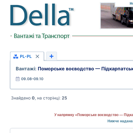
Н
PL-PL
Вантажі:
Поморське воєводство — Підкарпатсь
09.08–09.10
Знайдено
0
, на сторінці:
25
У напрямку «Поморське воєводство — Підка
Нижче надана