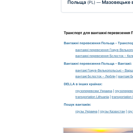
Польща
Мазовецьке 
(PL)
—
Транспорт для вантажні перевезення По
Вантажні перевезення Польща
– Транспор
вантажні перевезення Гожув-Велькоп
вантажні перевезення Бєлосток – Кел
Вантажні перевезення Польща –
Вантажі
:
вантажі Гожув-Велькопольські – Вар
|
вантажі Бєлосток – Люблін
вантажі 
DELLA в інших країнах
:
|
грузоперевозки Украина
грузоперев
|
transportation Lithuania
transportation
Пошук вантажів
:
|
|
грузы Украина
грузы Казахстан
гру