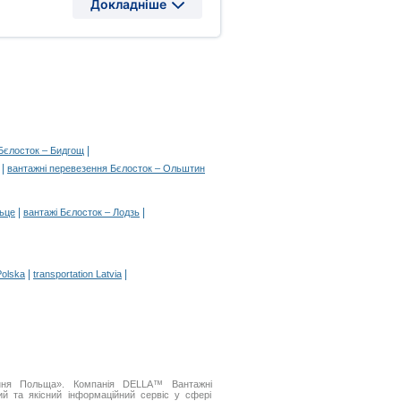
Докладніше
|
Бєлосток – Бидгощ
|
вантажні перевезення Бєлосток – Ольштин
|
|
льце
вантажі Бєлосток – Лодзь
|
|
Polska
transportation Latvia
ення Польща». Компанія DELLA™ Вантажні
й та якісний інформаційний сервіс у сфері