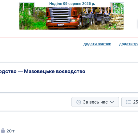
Неділя
09 серпня 2026 р.
додати вантаж
додати тр
водство — Мазовецьке воєводство
За весь час
25
20 т