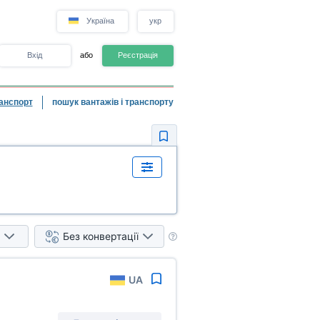
Україна
укр
Вхід
або
Реєстрація
анспорт
пошук вантажів і транспорту
Без конвертації
UA