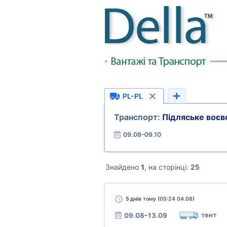
PL-PL
Транспорт:
Підляське воє
09.08–09.10
Знайдено
1
, на сторінці:
25
5 днів
тому (05:24 04.08)
тент
09.08–13.09