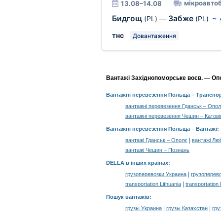
мікроавто
13.08–14.08
Бидгощ
Забже
(PL)
—
(PL)
~
тнс
Довантаження
Вантажі Західнопоморське воєв. — Опол
Вантажні перевезення Польща
– Транспор
вантажні перевезення Гданськ – Опо
вантажні перевезення Чешин – Катові
Вантажні перевезення Польща –
Вантажі
:
|
вантажі Гданськ – Ополє
вантажі Лю
вантажі Чешин – Познань
DELLA в інших країнах
:
|
грузоперевозки Украина
грузоперев
|
transportation Lithuania
transportation
Пошук вантажів
:
|
|
грузы Украина
грузы Казахстан
гру