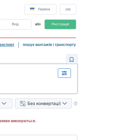
Україна
укр
Вхід
або
Реєстрація
анспорт
пошук вантажів і транспорту
Без конвертації
аявки виконуються.