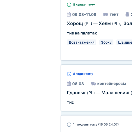
8 хвилин
тому
тент
06.08–11.08
Хорощ
Хелм
Зол
(PL)
—
(PL)
,
тнв на палетах
Довантаження
Збоку
Швидке
8 годин
тому
контейнеровіз
06.08
Гданськ
Малашевичі
(PL)
—
тнс
1 тиждень
тому (16:05 24.07)