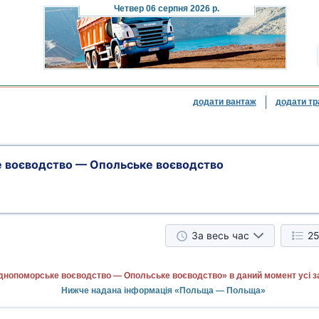
Четвер
06 серпня 2026 р.
додати вантаж
додати тр
 воєводство — Опольське воєводство
За весь час
25
днопоморське воєводство — Опольське воєводство» в даний момент усі з
Нижче надана інформація «Польща — Польща»