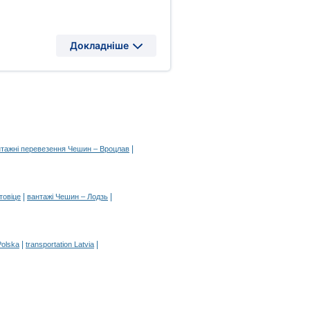
Докладніше
|
тажні перевезення Чешин – Вроцлав
|
|
товіце
вантажі Чешин – Лодзь
|
|
Polska
transportation Latvia