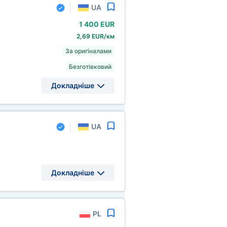
UA
1
400 EUR
2,69 EUR/км
За оригіналами
Безготівковий
Докладніше
UA
Докладніше
PL