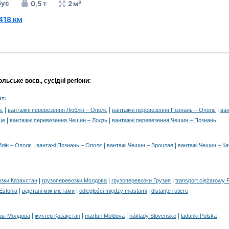
бус
0,5 т
2 м³
418 км
ьське воєв., сусідні регіони:
т:
|
|
|
лє
вантажні перевезення Люблін – Ополє
вантажні перевезення Познань – Ополє
ван
|
|
це
вантажні перевезення Чешин – Лодзь
вантажні перевезення Чешин – Познань
|
|
|
блін – Ополє
вантажі Познань – Ополє
вантажі Чешин – Вроцлав
вантажі Чешин – Ка
|
|
|
озки Казахстан
грузоперевозки Молдова
грузоперевозки Грузия
transport ciężarowy 
|
|
|
 Estonia
відстані між містами
odległości między miastami
distanţe rutiere
|
|
|
|
зы Молдова
жүктер Қазақстан
marfuri Moldova
náklady Slovensko
ładunki Polska