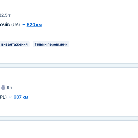
22,5 т
очів
(UA)
~
520 км
 вивантаження
Тільки перевізник
9 т
(PL)
~
607 км