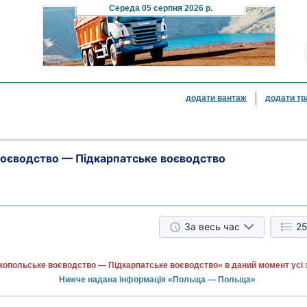
Cереда
05 серпня 2026 р.
додати вантаж
додати тр
оєводство — Підкарпатське воєводство
За весь час
25
копольське воєводство — Підкарпатське воєводство» в даний момент усі 
Нижче надана інформація «Польща — Польща»