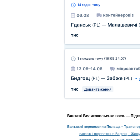
14 годин
тому
контейнеровіз
06.08
Гданськ
Малашевичі
(PL)
—
тнс
1 тиждень
тому (16:05 24.07)
мікроавто
13.08–14.08
Бидгощ
Забже
(PL)
—
(PL)
~
тнс
Довантаження
Вантажі Великопольське воєв. — Підкар
Вантажні перевезення Польща
– Транспор
вантажні перевезення Бидгощ – Жеш