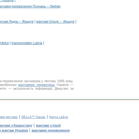
|
 – Жешув
антажні перевезення Познань – Люблін
|
|
нтажі Лодзь – Жешув
вантажі Ополє – Жешув
|
|
Polska
transportation Latvia
і перевезення заснована у лютому 1995 року.
томобільних
вантажних перевезень
Україна —
итет — актуальність інформації. Дякуємо за
|
|
 між містами
DELLA™ Classic
Карта сайта
|
антажі з Казахстану
вантажі з Італії
|
и вантаж Україна
вантажні перевезення