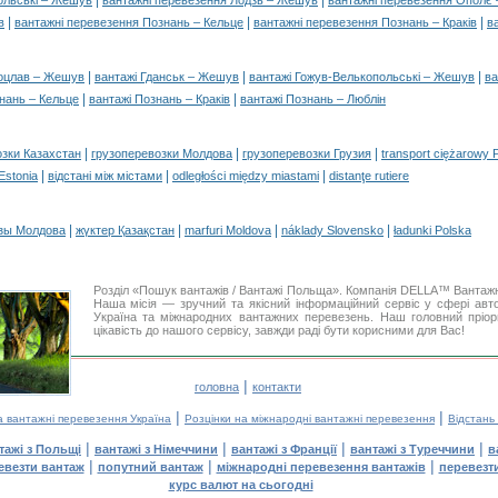
|
|
ольські – Жешув
вантажні перевезення Лодзь – Жешув
вантажні перевезення Ополє
|
|
|
в
вантажні перевезення Познань – Кельце
вантажні перевезення Познань – Краків
в
|
|
|
роцлав – Жешув
вантажі Гданськ – Жешув
вантажі Гожув-Велькопольські – Жешув
ва
|
|
нань – Кельце
вантажі Познань – Краків
вантажі Познань – Люблін
|
|
|
озки Казахстан
грузоперевозки Молдова
грузоперевозки Грузия
transport ciężarowy 
|
|
|
 Estonia
відстані між містами
odległości między miastami
distanţe rutiere
|
|
|
|
зы Молдова
жүктер Қазақстан
marfuri Moldova
náklady Slovensko
ładunki Polska
Розділ «Пошук вантажів / Вантажі Польща». Компанія DELLA™ Вантажн
Наша місія — зручний та якісний інформаційний сервіс у сфері ав
Україна та міжнародних вантажних перевезень. Наш головний пріор
цікавість до нашого сервісу, завжди раді бути корисними для Вас!
|
головна
контакти
|
|
а вантажні перевезення Україна
Розцінки на міжнародні вантажні перевезення
Відстань
|
|
|
|
тажі з Польщі
вантажі з Німеччини
вантажі з Франції
вантажі з Туреччини
в
|
|
|
евезти вантаж
попутний вантаж
міжнародні перевезення вантажів
перевезт
курс валют на сьогодні