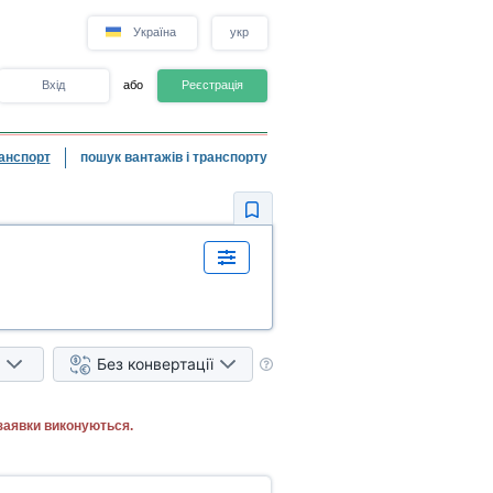
Україна
укр
Вхід
або
Реєстрація
анспорт
пошук вантажів і транспорту
Без конвертації
заявки виконуються.