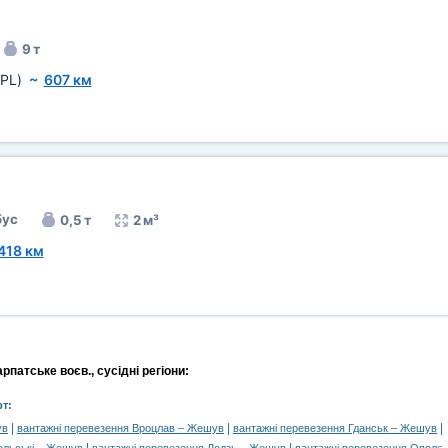
9 т
(PL)
~
607 км
бус
0,5 т
2 м³
418 км
патське воєв., сусідні регіони:
т:
|
|
|
ув
вантажні перевезення Вроцлав – Жешув
вантажні перевезення Гданськ – Жешув