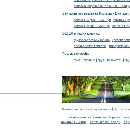
вантажні перевезення Гожув-Велькоп
вантажні перевезення Чешин – Жешу
Вантажні перевезення Польща –
Вантажі
:
|
вантажі Бидгощ – Жешув
вантажі В
|
вантажі Чешин – Жешув
вантажі Поз
DELLA в інших країнах
:
|
грузоперевозки Украина
грузоперев
|
transportation Lithuania
transportation
Пошук вантажів
:
|
|
грузы Украина
грузы Казахстан
гру
|
Розцінки на вантажні перевезення
Розцінки н
|
|
знайти вантаж
вантажі Україна
ван
|
|
вантажі з Литви
вантажі з Фінляндії
пер