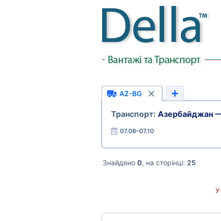
AZ-BG
Транспорт:
Азербайджан —
07.08–07.10
Знайдено
0
, на сторінці:
25
У