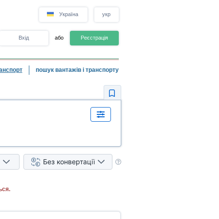
Україна
укр
Вхід
або
Реєстрація
анспорт
пошук вантажів і транспорту
Без конвертації
ься.