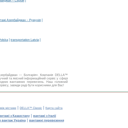
|
байджан – Сербія
|
тажі Азербайджан – Румунія
|
|
Polska
transportation Latvia
 Азербайджан — Болгарія». Компанія DELLA™
чний та якісний інформаційний сервіс у сфері
одних вантажних перевезень. Наш головний
ервісу, завжди раді бути корисними для Вас!
|
|
 між містами
DELLA™ Classic
Карта сайта
|
антажі з Казахстану
вантажі з Італії
|
и вантаж Україна
вантажні перевезення