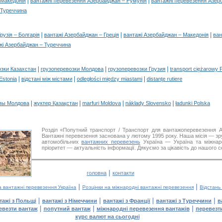
|
|
 Македонія
вантажні перевезення Азербайджан – Румунія
вантажні перевезення Азер
 Туреччина
|
|
|
рузія – Болгарія
вантажі Азербайджан – Греція
вантажі Азербайджан – Македонія
ван
жі Азербайджан – Туреччина
|
|
|
озки Казахстан
грузоперевозки Молдова
грузоперевозки Грузия
transport ciężarowy 
|
|
|
 Estonia
відстані між містами
odległości między miastami
distanţe rutiere
|
|
|
|
зы Молдова
жүктер Қазақстан
marfuri Moldova
náklady Slovensko
ładunki Polska
Розділ «Попутний транспорт / Транспорт для вантажоперевезення
Вантажні перевезення заснована у лютому 1995 року. Наша місія — зру
автомобільних
вантажних перевезень
Україна — Україна та міжнар
пріоритет — актуальність інформації. Дякуємо за цікавість до нашого с
|
головна
контакти
|
|
а вантажні перевезення Україна
Розцінки на міжнародні вантажні перевезення
Відстань
|
|
|
|
тажі з Польщі
вантажі з Німеччини
вантажі з Франції
вантажі з Туреччини
в
|
|
|
евезти вантаж
попутний вантаж
міжнародні перевезення вантажів
перевезт
курс валют на сьогодні