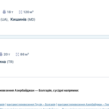
18 т
120 м³
в
Кишинів
(UA)
,
(MD)
20 т
86 м³
ина
(TR)
ревезення Азербайджан — Болгарія, сусідні напрямки:
|
|
арія
вантажні перевезення Грузія – Болгарія
вантажні перевезення Азербайджан – Гре