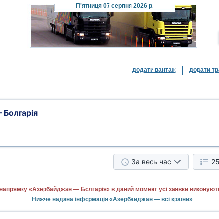
П'ятниця
07 серпня 2026 р.
додати вантаж
додати тр
 Болгарія
За весь час
25
 напрямку «Азербайджан — Болгарія» в даний момент усі заявки виконуют
Нижче надана інформація «Азербайджан — всі країни»