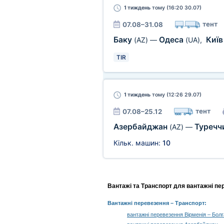
1 тиждень
тому (16:20 30.07)
тент
07.08–31.08
Баку
Одеса
Киї
(AZ)
—
(UA)
,
TIR
1 тиждень
тому (12:26 29.07)
тент
07.08–25.12
Азербайджан
Туречч
(AZ)
—
Кільк. машин:
10
Вантажі та Транспорт для вантажні пе
Вантажні перевезення
– Транспорт:
вантажні перевезення Вірменія – Болг