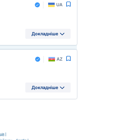
UA
Докладніше
AZ
Докладніше
|
ція