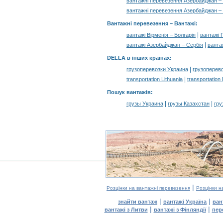
вантажні перевезення Азербайджан –
вантажні перевезення Азербайджан –
Вантажні перевезення –
Вантажі
:
|
вантажі Вірменія – Болгарія
вантажі Г
|
вантажі Азербайджан – Сербія
ванта
DELLA в інших країнах
:
|
грузоперевозки Украина
грузоперев
|
transportation Lithuania
transportation
Пошук вантажів
:
|
|
грузы Украина
грузы Казахстан
гру
|
Розцінки на вантажні перевезення
Розцінки н
|
|
знайти вантаж
вантажі Україна
ван
|
|
вантажі з Литви
вантажі з Фінляндії
пер