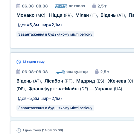
автовоз
06.08–08.08
2,5 т
Монако
Ніцца
Мілан
Відень
П
(MC)
,
(FR)
,
(IT)
,
(AT)
,
(дов=
5,3м
шир=
2,1м
)
Завантаження в будь-якому місті регіону
12 годин
тому
евакуатор
06.08–08.08
2,5 т
Відень
Лісабон
Мадрид
Женева
(AT)
,
(PT)
,
(ES)
,
(C
Франкфурт-на-Майні
Україна
(DE)
,
(DE)
—
(UA)
(дов=
5,3м
шир=
2,1м
)
Завантаження в будь-якому місті регіону
1 день
тому (14:09 05.08)