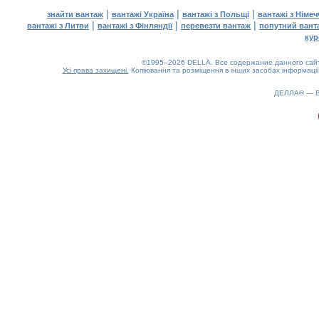
|
|
|
знайти вантаж
вантажі Україна
вантажі з Польщі
вантажі з Німе
|
|
|
вантажі з Литви
вантажі з Фінляндії
перевезти вантаж
попутний вант
кур
©1995–2026 DELLA. Все содержание данного сайта
Усі права захищені.
Копіювання та розміщення в інших засобах інформації
ДЕЛЛА® —
0.16(aws3)
060826-21:09:51