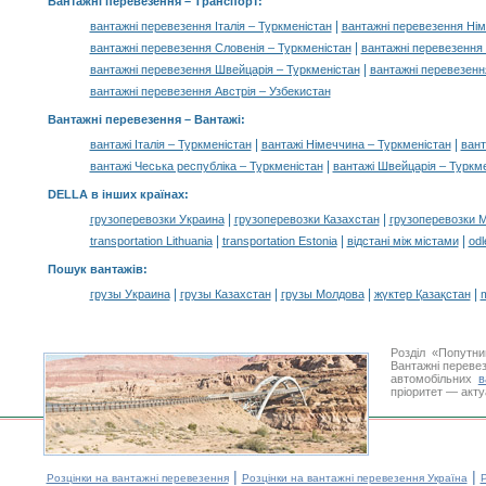
Вантажні перевезення
– Транспорт:
|
вантажні перевезення Італія – Туркменістан
вантажні перевезення Нім
|
вантажні перевезення Словенія – Туркменістан
вантажні перевезення
|
вантажні перевезення Швейцарія – Туркменістан
вантажні перевезенн
вантажні перевезення Австрія – Узбекистан
Вантажні перевезення –
Вантажі
:
|
|
вантажі Італія – Туркменістан
вантажі Німеччина – Туркменістан
вант
|
вантажі Чеська республіка – Туркменістан
вантажі Швейцарія – Туркм
DELLA в інших країнах
:
|
|
грузоперевозки Украина
грузоперевозки Казахстан
грузоперевозки 
|
|
|
transportation Lithuania
transportation Estonia
відстані між містами
odl
Пошук вантажів
:
|
|
|
|
грузы Украина
грузы Казахстан
грузы Молдова
жүктер Қазақстан
m
Розділ «Попутн
Вантажні перевез
автомобільних
в
пріоритет — акту
|
|
Розцінки на вантажні перевезення
Розцінки на вантажні перевезення Україна
Р