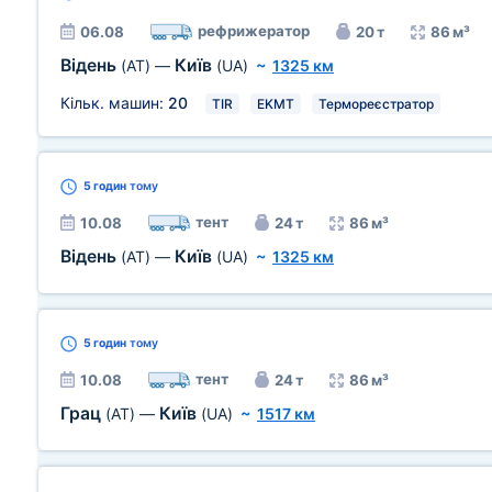
рефрижератор
06.08
20 т
86 м³
Відень
Київ
(AT)
—
(UA)
~
1325 км
Кільк. машин:
20
TIR
EKMT
Термореєстратор
5 годин
тому
тент
10.08
24 т
86 м³
Відень
Київ
(AT)
—
(UA)
~
1325 км
5 годин
тому
тент
10.08
24 т
86 м³
Грац
Київ
(AT)
—
(UA)
~
1517 км