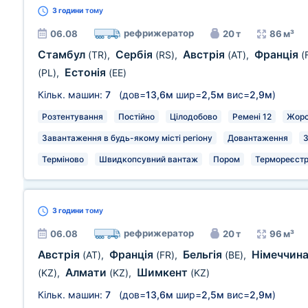
3 години
тому
рефрижератор
06.08
20 т
86 м³
Стамбул
Сербія
Австрія
Франція
(TR)
,
(RS)
,
(AT)
,
(
Естонія
(PL)
,
(EE)
Кільк. машин:
7
(дов=
13,6м
шир=
2,5м
вис=
2,9м
)
Розтентування
Постійно
Цілодобово
Ремені 12
Жорс
Завантаження в будь-якому місті регіону
Довантаження
З
Терміново
Швидкопсувний вантаж
Пором
Термореєстр
3 години
тому
рефрижератор
06.08
20 т
96 м³
Австрія
Франція
Бельгія
Німеччин
(AT)
,
(FR)
,
(BE)
,
Алмати
Шимкент
(KZ)
,
(KZ)
,
(KZ)
Кільк. машин:
7
(дов=
13,6м
шир=
2,5м
вис=
2,9м
)