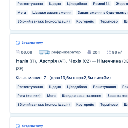
Розтентування
Щодня
Цілодобово
Ремені 14
Жорстк
Мега
Швидке вивантаження
Завантаження в будь-якому м
Збірний вантаж (консолідація)
Кругорейс
Терміново
Ш
3 години
тому
рефрижератор
06.08
20 т
86 м³
Італія
Австрія
Чехія
Німеччина
(IT)
,
(AT)
,
(CZ)
—
(DE
(SE)
Кільк. машин:
7
(дов=
13,6м
шир=
2,5м
вис=
3м
)
Розтентування
Щодня
Цілодобово
Решетування
Рем
Рога (коники)
Мега
Швидке вивантаження
Завантаженн
Збірний вантаж (консолідація)
Кругорейс
Терміново
Ш
4 години
тому