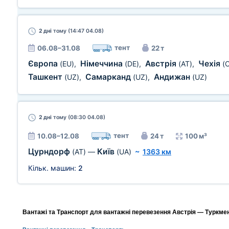
2 дні
тому (14:47 04.08)
тент
06.08–31.08
22 т
Європа
Німеччина
Австрія
Чехія
(EU)
,
(DE)
,
(AT)
,
(
Ташкент
Самарканд
Андижан
(UZ)
,
(UZ)
,
(UZ)
2 дні
тому (08:30 04.08)
тент
10.08–12.08
24 т
100 м³
Цурндорф
Київ
(AT)
—
(UA)
~
1363 км
Кільк. машин:
2
Вантажі та Транспорт для вантажні перевезення Австрія — Туркмені