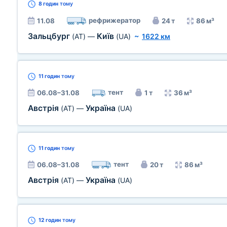
8 годин
тому
рефрижератор
11.08
24 т
86 м³
Зальцбург
Київ
(AT)
—
(UA)
~
1622 км
11 годин
тому
тент
06.08–31.08
1 т
36 м³
Австрія
Україна
(AT)
—
(UA)
11 годин
тому
тент
06.08–31.08
20 т
86 м³
Австрія
Україна
(AT)
—
(UA)
12 годин
тому