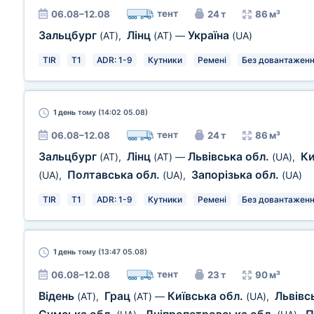
тент
06.08–12.08
24 т
86 м³
Зальцбург
Лінц
Україна
(AT)
,
(AT)
—
(UA)
TIR
T1
ADR: 1-9
Кутники
Ремені
Без довантаженн
1 день
тому (14:02 05.08)
тент
06.08–12.08
24 т
86 м³
Зальцбург
Лінц
Львівська обл.
Ки
(AT)
,
(AT)
—
(UA)
,
Полтавська обл.
Запорізька обл.
(UA)
,
(UA)
,
(UA)
TIR
T1
ADR: 1-9
Кутники
Ремені
Без довантаженн
1 день
тому (13:47 05.08)
тент
06.08–12.08
23 т
90 м³
Відень
Грац
Київська обл.
Львівс
(AT)
,
(AT)
—
(UA)
,