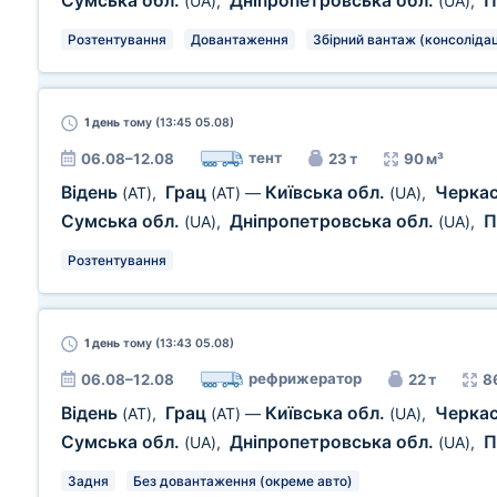
Сумська обл.
Дніпропетровська обл.
П
(UA)
,
(UA)
,
Розтентування
Довантаження
Збірний вантаж (консолідац
1 день
тому (13:45 05.08)
тент
06.08–12.08
23 т
90 м³
Відень
Грац
Київська обл.
Черкас
(AT)
,
(AT)
—
(UA)
,
Сумська обл.
Дніпропетровська обл.
П
(UA)
,
(UA)
,
Розтентування
1 день
тому (13:43 05.08)
рефрижератор
06.08–12.08
22 т
8
Відень
Грац
Київська обл.
Черкас
(AT)
,
(AT)
—
(UA)
,
Сумська обл.
Дніпропетровська обл.
П
(UA)
,
(UA)
,
Задня
Без довантаження (окреме авто)