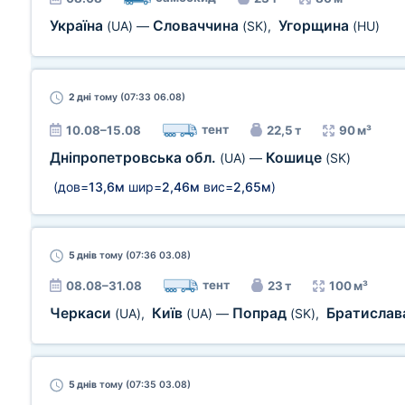
Україна
Словаччина
Угорщина
(UA)
—
(SK)
,
(HU)
2 дні
тому (07:33 06.08)
тент
10.08–15.08
22,5 т
90 м³
Дніпропетровська обл.
Кошице
(UA)
—
(SK)
(дов=
13,6м
шир=
2,46м
вис=
2,65м
)
5 днів
тому (07:36 03.08)
тент
08.08–31.08
23 т
100 м³
Черкаси
Київ
Попрад
Братисла
(UA)
,
(UA)
—
(SK)
,
5 днів
тому (07:35 03.08)