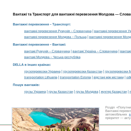
Вантажі та Транспорт для вантажні перевезення Молдова — Словач
Вантажні перевезення
– Транспорт:
|
вантажні перевезення Румунія – Словаччина
вантажні перевезення У
|
вантажні перевезення Молдова – Польща
вантажні перевезення Молд
Вантажні перевезення –
Вантажі
:
|
|
вантажі Румунія – Словаччина
вантажі Україна – Словаччина
вантаж
вантажі Молдова – Чеська республіка
DELLA в інших країнах
:
|
|
грузоперевозки Украина
грузоперевозки Казахстан
грузоперевозки 
|
|
|
transportation Lithuania
transportation Estonia
відстані між містами
odl
Пошук вантажів
:
|
|
|
|
грузы Украина
грузы Казахстан
грузы Молдова
жүктер Қазақстан
m
Розділ «Попутн
Вантажні перевез
автомобільних
в
пріоритет — акту