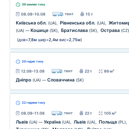
39 хвилин
тому
тент
08.08–10.08
15 т
Київська обл.
Рівненська обл.
Житомир
(UA)
,
(UA)
,
Кошице
Братислава
Острава
(UA)
—
(SK)
,
(SK)
,
(CZ
(дов=
7,8м
шир=
2,4м
вис=
2,75м
)
20 годин
тому
тент
12.08–13.08
22 т
86 м³
Дніпро
Словаччина
(UA)
—
(SK)
22 години
тому
тент
08.08–11.08
22 т
105 м³
Львів
Україна
Львів
Польща
(UA)
—
(UA)
,
(UA)
,
(PL)
,