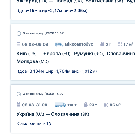
Ужгород
Попрад
Братислава
Бу
(UA)
—
(SK)
,
(SK)
,
(дов=
15м
шир=
2,47м
вис=
2,95м
)
3 тижні
тому (13:28 15.07)
мікроавтобус
08.08–09.09
2 т
17 м³
Київ
Європа
Румунія
Словаччин
(UA)
—
(EU)
,
(RO)
,
Молдова
(MD)
(дов=
3,134м
шир=
1,764м
вис=
1,912м
)
3 тижні
тому (10:08 14.07)
тент
08.08–31.08
23 т
86 м³
Україна
Словаччина
(UA)
—
(SK)
Кільк. машин:
13