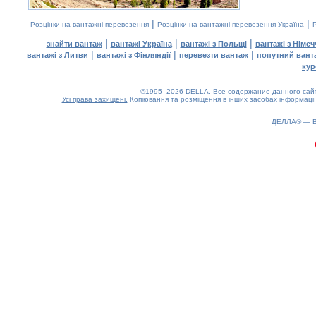
|
|
Розцінки на вантажні перевезення
Розцінки на вантажні перевезення Україна
Р
|
|
|
знайти вантаж
вантажі Україна
вантажі з Польщі
вантажі з Німе
|
|
|
вантажі з Литви
вантажі з Фінляндії
перевезти вантаж
попутний вант
кур
©1995–2026 DELLA. Все содержание данного сайта
Усі права захищені.
Копіювання та розміщення в інших засобах інформації
ДЕЛЛА® —
0.17(aws2)
080826-13:32:27