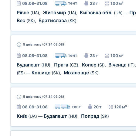
тент
08.08–31.08
23 т
100 м³
Рівне
Житомир
Київська обл.
Пр
(UA)
,
(UA)
,
(UA)
—
Вес
Братислава
(SK)
,
(SK)
5 днів
тому (07:34 03.08)
тент
08.08–31.08
23 т
100 м³
Будапешт
Прага
Копер
Віченца
(HU)
,
(CZ)
,
(SI)
,
(IT)
Кошице
Міхаловце
(ES)
—
(SK)
,
(SK)
5 днів
тому (07:34 03.08)
тент
08.08–31.08
20 т
120 м³
Київ
Будапешт
Попрад
(UA)
—
(HU)
,
(SK)