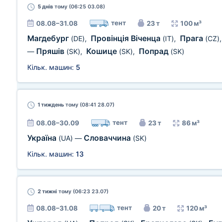
5 днів
тому (06:25 03.08)
тент
08.08–31.08
23 т
100 м³
Магдебург
Провінція Віченца
Прага
(DE)
,
(IT)
,
(CZ)
Пряшів
Кошице
Попрад
—
(SK)
,
(SK)
,
(SK)
Кільк. машин:
5
1 тиждень
тому (08:41 28.07)
тент
08.08–30.09
23 т
86 м³
Україна
Словаччина
(UA)
—
(SK)
Кільк. машин:
13
2 тижні
тому (06:23 23.07)
тент
08.08–31.08
20 т
120 м³