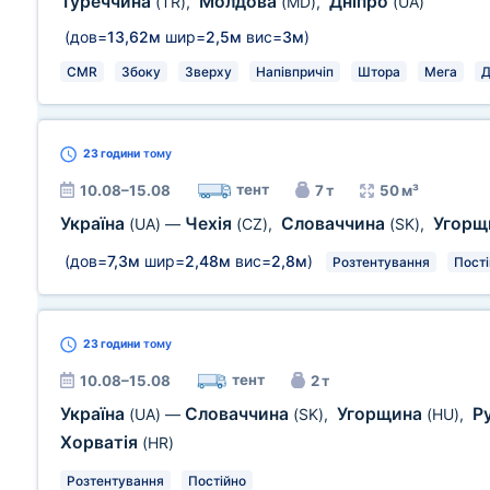
Туреччина
Молдова
Дніпро
(TR)
,
(MD)
,
(UA)
(дов=
13,62м
шир=
2,5м
вис=
3м
)
CMR
Збоку
Зверху
Напівпричіп
Штора
Мега
Д
23 години
тому
тент
10.08–15.08
7 т
50 м³
Україна
Чехія
Словаччина
Угорщ
(UA)
—
(CZ)
,
(SK)
,
(дов=
7,3м
шир=
2,48м
вис=
2,8м
)
Розтентування
Пост
23 години
тому
тент
10.08–15.08
2 т
Україна
Словаччина
Угорщина
Р
(UA)
—
(SK)
,
(HU)
,
Хорватія
(HR)
Розтентування
Постійно