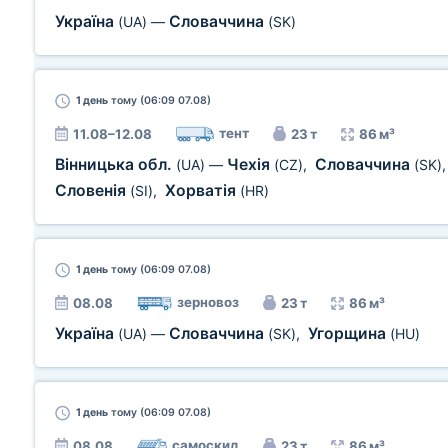
Україна
Словаччина
(UA)
—
(SK)
1 день
тому (06:09 07.08)
тент
11.08–12.08
23 т
86 м³
Вінницька обл.
Чехія
Словаччина
(UA)
—
(CZ)
,
(SK)
Словенія
Хорватія
(SI)
,
(HR)
1 день
тому (06:09 07.08)
зерновоз
08.08
23 т
86 м³
Україна
Словаччина
Угорщина
(UA)
—
(SK)
,
(HU)
1 день
тому (06:09 07.08)
самоскид
08.08
23 т
86 м³