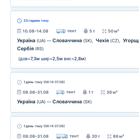
23 години
тому
тент
10.08–14.08
5 т
50 м³
Україна
Словаччина
Чехія
Угорщ
(UA)
—
(SK)
,
(CZ)
,
Сербія
(RS)
(дов=
7,3м
шир=
2,5м
вис=
2,8м
)
1 день
тому (06:14 07.08)
тент
08.08–31.08
1 т
36 м³
Україна
Словаччина
(UA)
—
(SK)
1 день
тому (06:14 07.08)
тент
08.08–31.08
20 т
86 м³