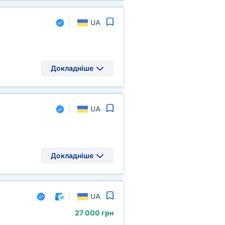
UA
Докладніше
UA
Докладніше
UA
27
000 грн