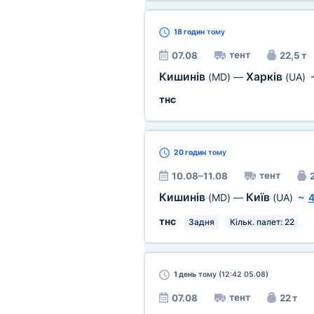
18 годин
тому
тент
07.08
22,5 т
Кишинів
Харків
(MD)
—
(UA)
тнс
20 годин
тому
тент
10.08–11.08
2
Кишинів
Київ
(MD)
—
(UA)
~
4
тнс
Задня
Кільк. палет: 22
1 день
тому (12:42 05.08)
тент
07.08
22 т