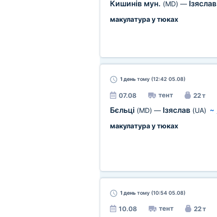
Кишинів мун.
Ізясла
(MD)
—
макулатура у тюках
1 день
тому (12:42 05.08)
тент
07.08
22 т
Бєльці
Ізяслав
(MD)
—
(UA)
~
макулатура у тюках
1 день
тому (10:54 05.08)
тент
10.08
22 т