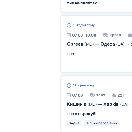
тнв на палетах
15 годин
тому
крита
07.08–10.08
Оргеєв
Одеса
(MD)
—
(UA)
~
тнс
17 годин
тому
тент
07.08
22 т
Кишинів
Харків
(MD)
—
(UA)
тнс в єврокубі
Задня
Тільки перевізник