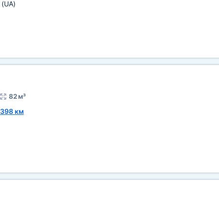
в
(UA)
82 м³
398 км