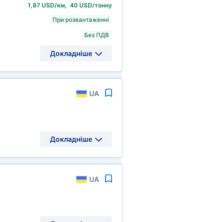
1,87 USD/км, 40 USD/тонну
При розвантаженні
Без ПДВ
Докладніше
UA
Докладніше
UA