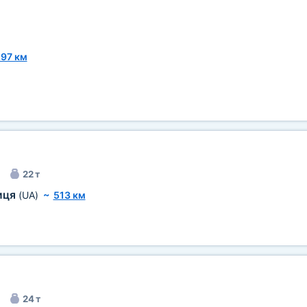
97 км
22 т
иця
(UA)
~
513 км
24 т