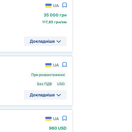
UA
35
000 грн
117,85 грн/км
Докладніше
UA
При розвантаженні
Без ПДВ
USD
Докладніше
UA
960 USD