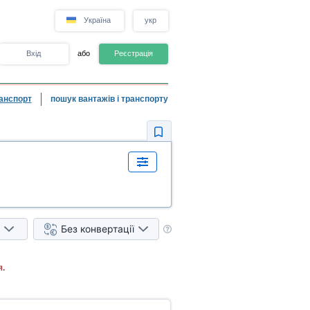
Україна
укр
Вхід
або
Реєстрація
анспорт
пошук вантажів і транспорту
Без конвертації
я.