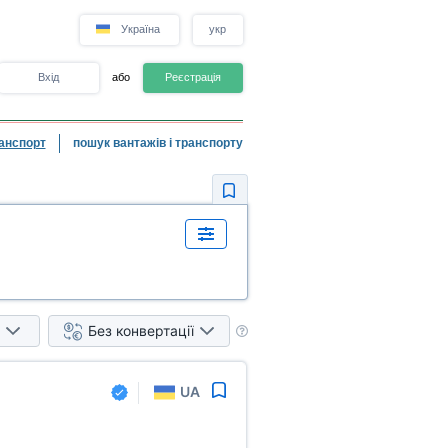
Україна
укр
Вхід
або
Реєстрація
анспорт
пошук вантажів і транспорту
Без конвертації
UA