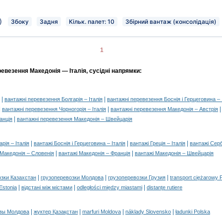
)
Збоку
Задня
Кільк. палет: 10
Збірний вантаж (консолідація)
1
евезення Македонія — Італія, сусідні напрямки:
|
|
вантажні перевезення Болгарія – Італія
вантажні перевезення Боснія і Герцеговина – 
|
|
вантажні перевезення Чорногорія – Італія
вантажні перевезення Македонія – Австрія
|
анція
вантажні перевезення Македонія – Швейцарія
|
|
|
рія – Італія
вантажі Боснія і Герцеговина – Італія
вантажі Греція – Італія
вантажі Серб
|
|
 Македонія – Словенія
вантажі Македонія – Франція
вантажі Македонія – Швейцарія
|
|
|
озки Казахстан
грузоперевозки Молдова
грузоперевозки Грузия
transport ciężarowy 
|
|
|
 Estonia
відстані між містами
odległości między miastami
distanţe rutiere
|
|
|
|
зы Молдова
жүктер Қазақстан
marfuri Moldova
náklady Slovensko
ładunki Polska