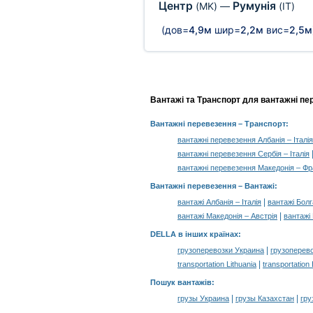
Центр
Румунія
(MK)
—
(IT)
(дов=
4,9м
шир=
2,2м
вис=
2,5м
Вантажі та Транспорт для вантажні пер
Вантажні перевезення
– Транспорт:
вантажні перевезення Албанія – Італія
вантажні перевезення Сербія – Італія
вантажні перевезення Македонія – Фр
Вантажні перевезення –
Вантажі
:
|
вантажі Албанія – Італія
вантажі Болга
|
вантажі Македонія – Австрія
вантажі
DELLA в інших країнах
:
|
грузоперевозки Украина
грузоперев
|
transportation Lithuania
transportation
Пошук вантажів
:
|
|
грузы Украина
грузы Казахстан
гру