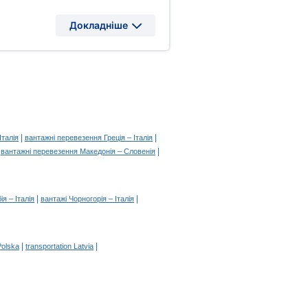
Докладніше
|
|
Італія
вантажні перевезення Греція – Італія
|
|
вантажні перевезення Македонія – Словенія
|
|
ія – Італія
вантажі Чорногорія – Італія
|
|
Polska
transportation Latvia