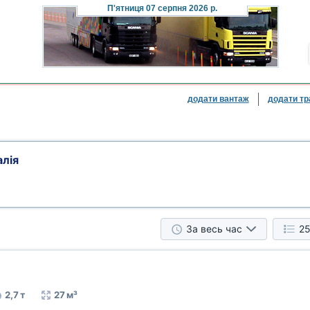
П'ятниця
07 серпня 2026 р.
додати вантаж
додати тр
алія
За весь час
25
2,7 т
27 м³