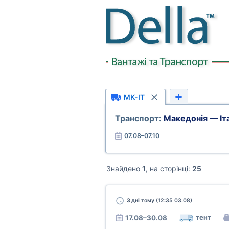
MK-IT
Транспорт:
Македонія — Іт
07.08–07.10
Знайдено
1
, на сторінці:
25
3 дні
тому (12:35 03.08)
тент
17.08–30.08