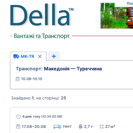
Пон
MK-TR
Транспорт:
Македонія — Туреччина
10.08–10.10
Знайдено
1
, на сторінці:
25
6 днів
тому (12:34 03.08)
тент
17.08–30.08
2,7 т
27 м³