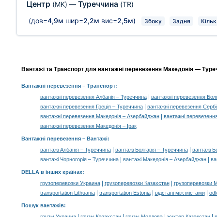
Центр
Туреччина
(MK)
—
(TR)
(дов=
4,9м
шир=
2,2м
вис=
2,5м
)
Збоку
Задня
Кільк
Вантажі та Транспорт для вантажні перевезення Македонія — Туреч
Вантажні перевезення
– Транспорт:
|
вантажні перевезення Албанія – Туреччина
вантажні перевезення Бол
|
вантажні перевезення Греція – Туреччина
вантажні перевезення Сербі
|
вантажні перевезення Македонія – Азербайджан
вантажні перевезення
вантажні перевезення Македонія – Ірак
Вантажні перевезення –
Вантажі
:
|
|
вантажі Албанія – Туреччина
вантажі Болгарія – Туреччина
вантажі Б
|
|
вантажі Чорногорія – Туреччина
вантажі Македонія – Азербайджан
ва
DELLA в інших країнах
:
|
|
грузоперевозки Украина
грузоперевозки Казахстан
грузоперевозки 
|
|
|
transportation Lithuania
transportation Estonia
відстані між містами
odl
Пошук вантажів
:
|
|
|
|
грузы Украина
грузы Казахстан
грузы Молдова
жүктер Қазақстан
m