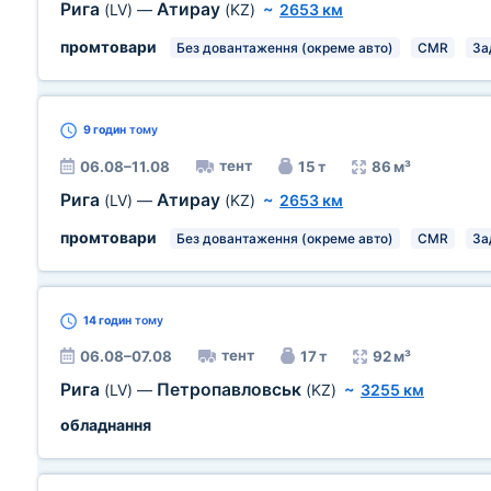
Рига
Атирау
(LV)
—
(KZ)
~
2653 км
промтовари
Без довантаження (окреме авто)
CMR
За
9 годин
тому
тент
06.08–11.08
15 т
86 м³
Рига
Атирау
(LV)
—
(KZ)
~
2653 км
промтовари
Без довантаження (окреме авто)
CMR
За
14 годин
тому
тент
06.08–07.08
17 т
92 м³
Рига
Петропавловськ
(LV)
—
(KZ)
~
3255 км
обладнання