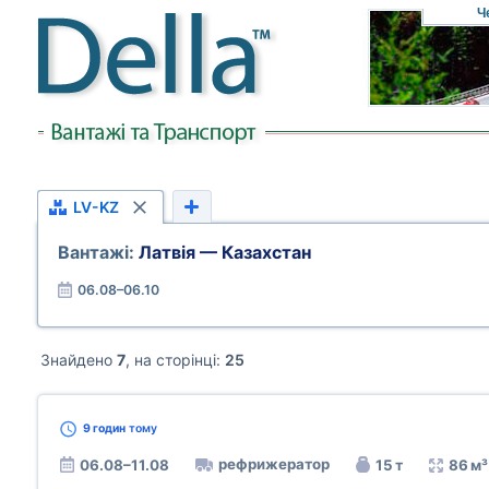
Ч
LV-KZ
Вантажі:
Латвія — Казахстан
06.08–06.10
Знайдено
7
, на сторінці:
25
9 годин
тому
рефрижератор
06.08–11.08
15 т
86 м³