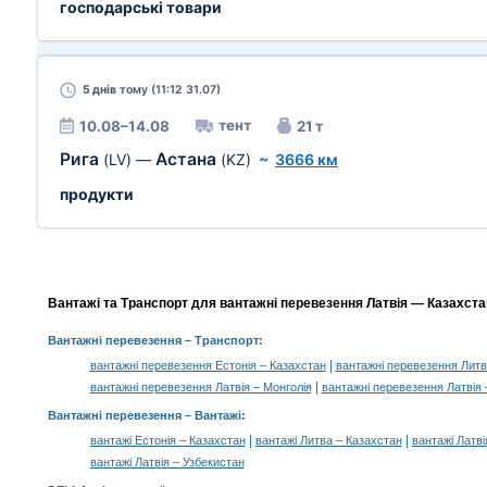
господарські товари
5 днів
тому (11:12 31.07)
тент
10.08–14.08
21 т
Рига
Астана
(LV)
—
(KZ)
~
3666 км
продукти
Вантажі та Транспорт для вантажні перевезення Латвія — Казахстан
Вантажні перевезення
– Транспорт:
|
вантажні перевезення Естонія – Казахстан
вантажні перевезення Литв
|
вантажні перевезення Латвія – Монголія
вантажні перевезення Латвія 
Вантажні перевезення –
Вантажі
:
|
|
вантажі Естонія – Казахстан
вантажі Литва – Казахстан
вантажі Латві
вантажі Латвія – Узбекистан