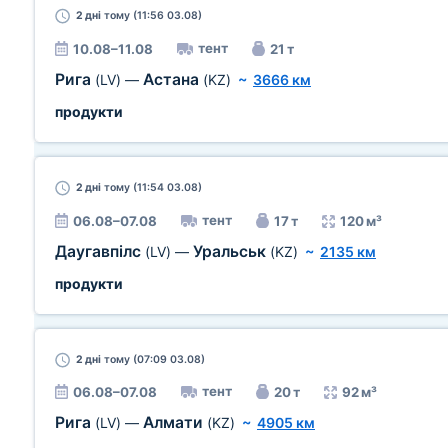
2 дні
тому (11:56 03.08)
тент
10.08–11.08
21 т
Рига
Астана
(LV)
—
(KZ)
~
3666 км
продукти
2 дні
тому (11:54 03.08)
тент
06.08–07.08
17 т
120 м³
Даугавпілс
Уральськ
(LV)
—
(KZ)
~
2135 км
продукти
2 дні
тому (07:09 03.08)
тент
06.08–07.08
20 т
92 м³
Рига
Алмати
(LV)
—
(KZ)
~
4905 км