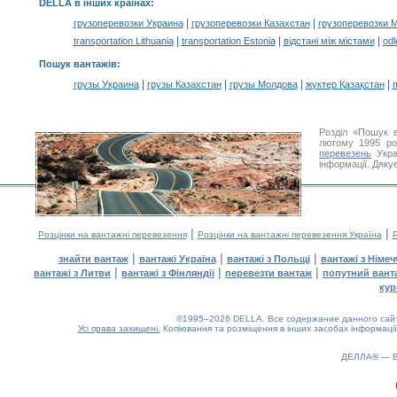
DELLA в інших країнах
:
|
|
грузоперевозки Украина
грузоперевозки Казахстан
грузоперевозки 
|
|
|
transportation Lithuania
transportation Estonia
відстані між містами
odl
Пошук вантажів
:
|
|
|
|
грузы Украина
грузы Казахстан
грузы Молдова
жүктер Қазақстан
m
Розділ «Пошук 
лютому 1995 ро
перевезень
Укра
інформації. Дяку
|
|
Розцінки на вантажні перевезення
Розцінки на вантажні перевезення Україна
Р
|
|
|
знайти вантаж
вантажі Україна
вантажі з Польщі
вантажі з Німе
|
|
|
вантажі з Литви
вантажі з Фінляндії
перевезти вантаж
попутний вант
кур
©1995–2026 DELLA. Все содержание данного сайта
Усі права захищені.
Копіювання та розміщення в інших засобах інформації
ДЕЛЛА® —
0.14(aws4)
060826-04:48:49