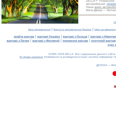
DELLA™
Розрахунок 
автомобільних
переве
Наша
мапа автомобіл
Мала Дівиця — Житомир
г
|
|
Ціна перевезення
Вартість перевезення Україна
Ціни на міжнаро
|
|
|
знайти вантаж
вантажі Україна
вантажі з Польщі
вантажі з Німечч
|
|
|
вантажі з Литви
вантажі з Фінляндії
перевезти вантаж
попутний вантаж
курс 
©1995–2026 DELLA. Все содержание данного сайта, 
Усі права захищені.
Копіювання та розміщення в інших засобах інформації та
ДЕЛЛА® —
ВА
0.1(aws2)
100826-06:25:40
м