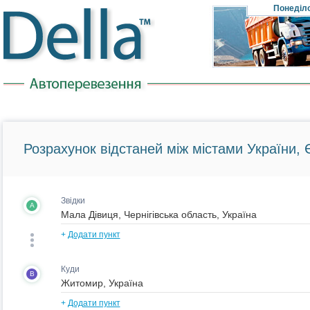
Понеділ
Розрахунок відстаней між містами України, Є
Звідки
A
+
Додати пункт
Куди
B
+
Додати пункт