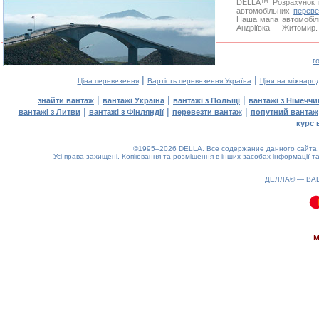
DELLA™
Розрахунок 
автомобільних
переве
Наша
мапа автомобіл
Андріївка — Житомир. 
г
|
|
Ціна перевезення
Вартість перевезення Україна
Ціни на міжнаро
|
|
|
знайти вантаж
вантажі Україна
вантажі з Польщі
вантажі з Німечч
|
|
|
вантажі з Литви
вантажі з Фінляндії
перевезти вантаж
попутний вантаж
курс 
©1995–2026 DELLA. Все содержание данного сайта, 
Усі права захищені.
Копіювання та розміщення в інших засобах інформації та
ДЕЛЛА® —
ВА
0.1(aws3)
070826-07:38:11
м