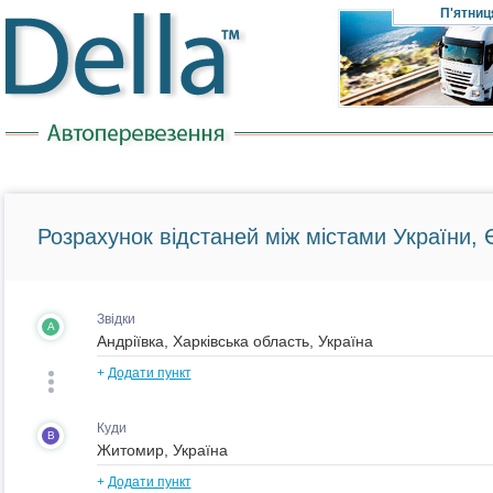
П'ятниц
Розрахунок відстаней між містами України, Є
Звідки
A
+
Додати пункт
Куди
B
+
Додати пункт