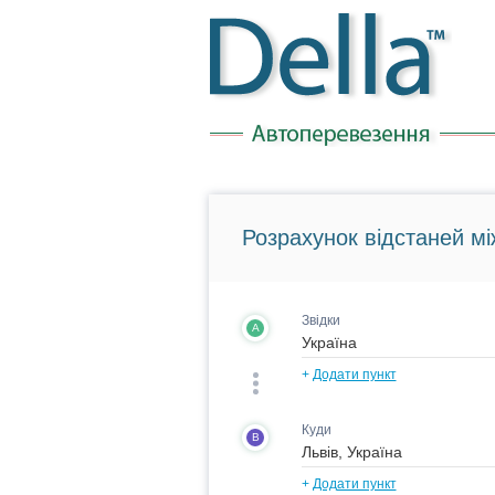
Розрахунок відстаней мі
Звідки
A
+
Додати пункт
Куди
B
+
Додати пункт