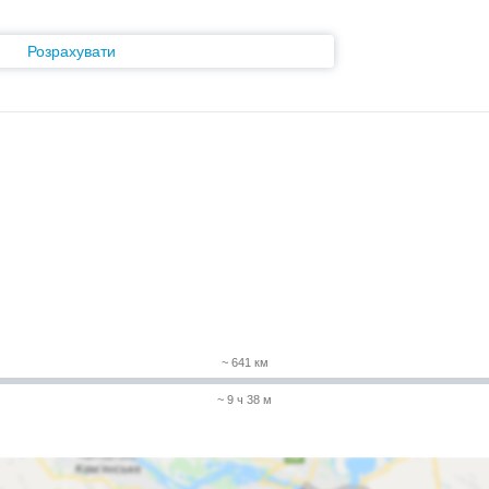
Розрахувати
~ 641 км
~ 9 ч 38 м