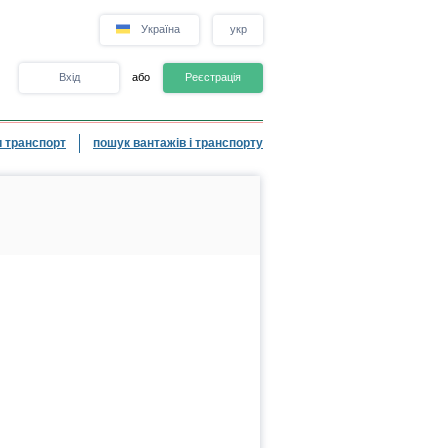
Україна
укр
Вхід
або
Реєстрація
 транспорт
пошук вантажів і транспорту