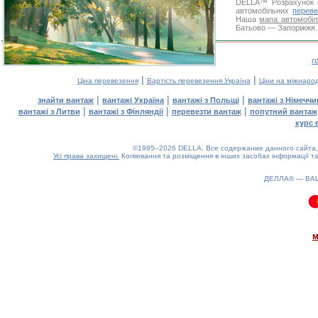
DELLA™
Розрахунок 
автомобільних
переве
Наша
мапа автомобіл
Батьово — Запоріжжя. 
г
|
|
Ціна перевезення
Вартість перевезення Україна
Ціни на міжнаро
|
|
|
знайти вантаж
вантажі Україна
вантажі з Польщі
вантажі з Німечч
|
|
|
вантажі з Литви
вантажі з Фінляндії
перевезти вантаж
попутний вантаж
курс 
©1995–2026 DELLA. Все содержание данного сайта, 
Усі права захищені.
Копіювання та розміщення в інших засобах інформації та
ДЕЛЛА® —
ВА
0.1(aws2)
080826-15:27:37
м