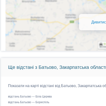
Дивитис
Ще відстані з Батьово, Закарпатська област
Показати на карті відстані від Батьово, Закарпатська о
відстань Батьово — Біла Церква
відстань Батьово — Бориспіль