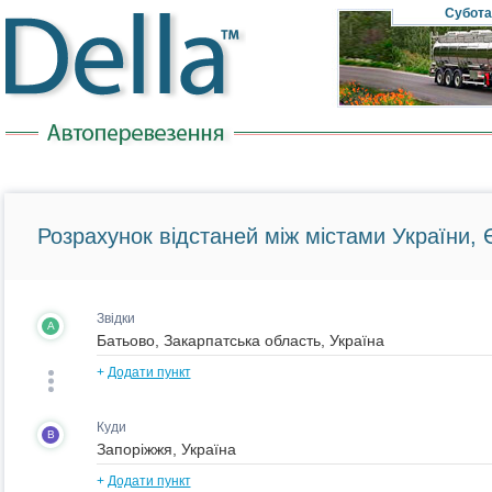
Субота
Розрахунок відстаней між містами України, Є
Звідки
A
+
Додати пункт
Куди
B
+
Додати пункт