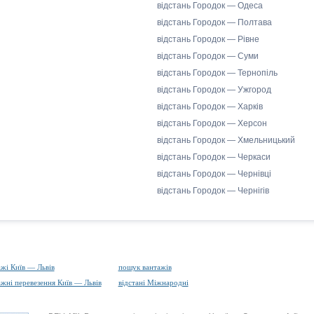
відстань Городок — Одеса
відстань Городок — Полтава
відстань Городок — Рівне
відстань Городок — Суми
відстань Городок — Тернопіль
відстань Городок — Ужгород
відстань Городок — Харків
відстань Городок — Херсон
відстань Городок — Хмельницький
відстань Городок — Черкаси
відстань Городок — Чернівці
відстань Городок — Чернігів
ажі Київ — Львів
пошук вантажів
ажні перевезення Київ — Львів
відстані Міжнародні