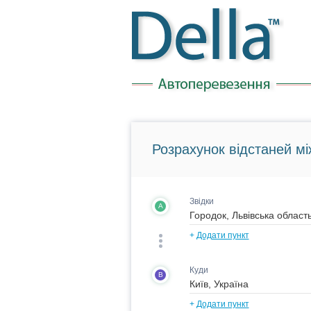
Розрахунок відстаней мі
Звідки
A
+
Додати пункт
Куди
B
+
Додати пункт