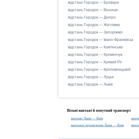
відстань Городок — Бровари
відстань Городок — Вінниця
відстань Городок — Дніпро
відстань Городок — Житомир
відстань Городок — Запоріжжя
відстань Городок — Івано-Франківськ
відстань Городок — Кам'янське
відстань Городок — Кременчук
відстань Городок — Кривий Ріг
відстань Городок — Кропивницький
відстань Городок — Луцьк
відстань Городок — Львів
Вільні вантажі й попутний транспорт
вантажі Львів — Київ
вант
вантажні перевезення Львів — Київ
вант