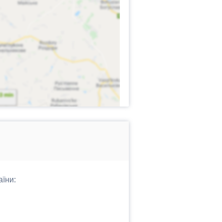
аїни: