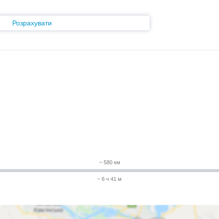
Розрахувати
~ 580 км
~ 6 ч 41 м