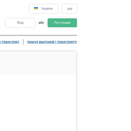
Україна
укр
Вхід
або
Реєстрація
 транспорт
пошук вантажів і транспорту