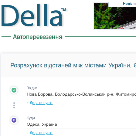
Неділя
Розрахунок відстаней між містами України, Є
Звідки
A
+
Додати пункт
Куди
B
+
Додати пункт