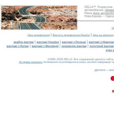
DELLA™
Розрахунок 
автомобільних
переве
Наша
мапа автомобіл
Нова Борова — Одеса. 
г
|
|
Ціна перевезення
Вартість перевезення Україна
Ціни на міжнаро
|
|
|
знайти вантаж
вантажі Україна
вантажі з Польщі
вантажі з Німечч
|
|
|
вантажі з Литви
вантажі з Фінляндії
перевезти вантаж
попутний вантаж
курс 
©1995–2026 DELLA. Все содержание данного сайта, 
Усі права захищені.
Копіювання та розміщення в інших засобах інформації та
ДЕЛЛА® —
ВА
0.08(aws3)
090826-12:53:23
м