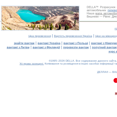
DELLA™
Розрахунок 
автомобільних
переве
Наша
мапа автомобіл
Вишневе — Рівне. Дяку
г
|
|
Ціна перевезення
Вартість перевезення Україна
Ціни на міжнаро
|
|
|
знайти вантаж
вантажі Україна
вантажі з Польщі
вантажі з Німечч
|
|
|
вантажі з Литви
вантажі з Фінляндії
перевезти вантаж
попутний вантаж
курс 
©1995–2026 DELLA. Все содержание данного сайта, 
Усі права захищені.
Копіювання та розміщення в інших засобах інформації та
ДЕЛЛА® —
ВА
0.07(aws4)
080826-13:37:54
м