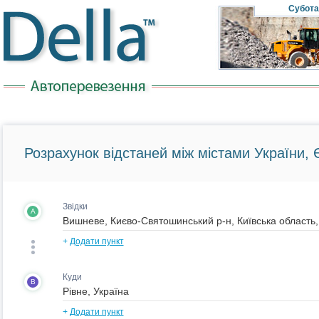
Субота
Розрахунок відстаней між містами України, Є
Звідки
A
+
Додати пункт
Куди
B
+
Додати пункт