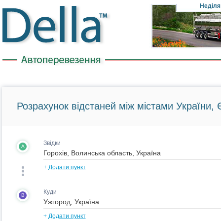
Неділя
Розрахунок відстаней між містами України, Є
Звідки
A
+
Додати пункт
Куди
B
+
Додати пункт