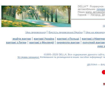
DELLA™
Розрахунок 
автомобільних
переве
Наша
мапа автомобіл
Горохів — Ужгород. Дя
г
|
|
Ціна перевезення
Вартість перевезення Україна
Ціни на міжнаро
|
|
|
знайти вантаж
вантажі Україна
вантажі з Польщі
вантажі з Німечч
|
|
|
вантажі з Литви
вантажі з Фінляндії
перевезти вантаж
попутний вантаж
курс 
©1995–2026 DELLA. Все содержание данного сайта, 
Усі права захищені.
Копіювання та розміщення в інших засобах інформації та
ДЕЛЛА® —
ВА
0.09(aws2)
090826-07:17:47
м