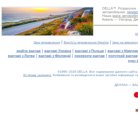
DELLA™
Розрахунок 
автомобільних
переве
Наша
мапа автомобіл
Ковель — Ужгород. Дяк
г
|
|
Ціна перевезення
Вартість перевезення Україна
Ціни на міжнаро
|
|
|
знайти вантаж
вантажі Україна
вантажі з Польщі
вантажі з Німечч
|
|
|
вантажі з Литви
вантажі з Фінляндії
перевезти вантаж
попутний вантаж
курс 
©1995–2026 DELLA. Все содержание данного сайта, 
Усі права захищені.
Копіювання та розміщення в інших засобах інформації та
ДЕЛЛА® —
ВА
0.08(aws3)
070826-10:40:12
м