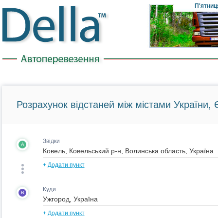
П'ятниц
Розрахунок відстаней між містами України, Є
Звідки
A
+
Додати пункт
Куди
B
+
Додати пункт