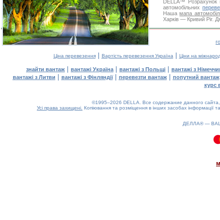
DELLA™
Розрахунок 
автомобільних
переве
Наша
мапа автомобіл
Харків — Кривий Ріг. Д
г
|
|
Ціна перевезення
Вартість перевезення Україна
Ціни на міжнаро
|
|
|
знайти вантаж
вантажі Україна
вантажі з Польщі
вантажі з Німечч
|
|
|
вантажі з Литви
вантажі з Фінляндії
перевезти вантаж
попутний вантаж
курс 
©1995–2026 DELLA. Все содержание данного сайта, 
Усі права захищені.
Копіювання та розміщення в інших засобах інформації та
ДЕЛЛА® —
ВА
0.09(aws3)
060826-18:28:13
м