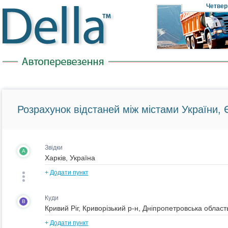
Четвер
Розрахунок відстаней між містами України, Є
Звідки
A
+
Додати пункт
Куди
B
+
Додати пункт