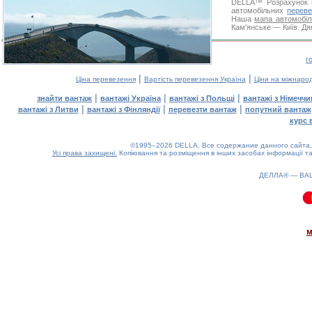
DELLA™
Розрахунок 
автомобільних
переве
Наша
мапа автомобіл
Кам'янське — Київ. Дя
г
|
|
Ціна перевезення
Вартість перевезення Україна
Ціни на міжнаро
|
|
|
знайти вантаж
вантажі Україна
вантажі з Польщі
вантажі з Німечч
|
|
|
вантажі з Литви
вантажі з Фінляндії
перевезти вантаж
попутний вантаж
курс 
©1995–2026 DELLA. Все содержание данного сайта, 
Усі права захищені.
Копіювання та розміщення в інших засобах інформації та
ДЕЛЛА® —
ВА
0.1(aws3)
070826-15:57:58
м