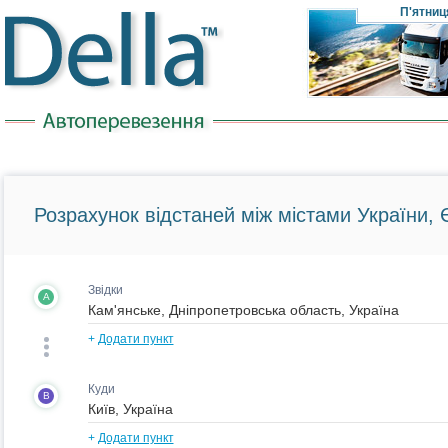
П'ятниц
Розрахунок відстаней між містами України, Є
Звідки
A
+
Додати пункт
Куди
B
+
Додати пункт